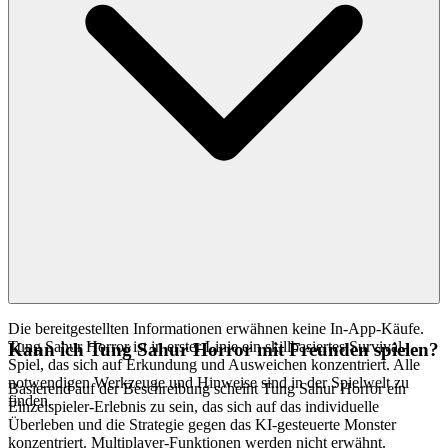
Die bereitgestellten Informationen erwähnen keine In-App-Käufe.
Tung Sahur Horror ist in erster Linie ein skillbasiertes Survival-
Kann ich Tung Sahur Horror mit Freunden spielen?
Spiel, das sich auf Erkundung und Ausweichen konzentriert. Alle
notwendigen Werkzeuge und Hinweise sind in der Spielwelt zu
Basierend auf der Beschreibung scheint Tung Sahur Horror ein
finden.
Einzelspieler-Erlebnis zu sein, das sich auf das individuelle
Überleben und die Strategie gegen das KI-gesteuerte Monster
konzentriert. Multiplayer-Funktionen werden nicht erwähnt.