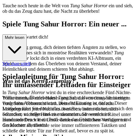
Tauche noch heute in die Welt von
Tung Sahur Horror
ein und sieh,
ob du das Zeug dazu hast, die Nacht zu überleben!
Spiele Tung Sahur Horror: Ein neuer ...
Albtraum erwartet dich!
Mehr lesen
Bist du mutig genug, dich deinen tiefsten Ängsten zu stellen, wo
Internet-Memes sich in monströse Realitäten verwandeln?
Tung
Sahur Horror
lockt dich in einen verdrehten KI-Albtraum, ein
Spukhaus, in dem das Überleben von deinem Verstand, deiner
Wie man spielt
Heimlichkeit und deinem schieren Mut abhängt.
Spielanleitung für Tung Sahur Horror:
Was ist das Kern-Gameplay?
Ihr umfassender Leitfaden für Einsteiger
In
Tung Sahur Horror
wirst du in eine erschreckende Fünf-Nächte-
Willkommen, Überlebender! Tung Sahur Horror mag Sie in einen
Tortur innerhalb eines Hauses gestürzt, das von dem wahnsinnigen
verdrehten Albtraum stürzen, aber der Einstieg ist einfach. Dieser
Tung Sahur beherrscht wird. Deine Mission ist es, bis zum
Leitfaden führt Sie durch alles, was Sie wissen müssen, um sich den
Morgengrauen jeder Nacht zu überleben, indem du heimlich
Schrecken zu stellen und zu entkommen. Sie werden im
erkundest, wichtige Hinweise sammelst und versteckte Rätsel unter
Handumdrehen wie ein Profi durch das Geisterhaus navigieren und
immensem Druck löst. Lenke deinen unerbittlichen Verfolger mit
das Monster überlisten!
Geräuschen ab, überliste seine immer raffinierteren Taktiken und
schließe die letzte Tür zur Freiheit auf, bevor es zu spät ist.