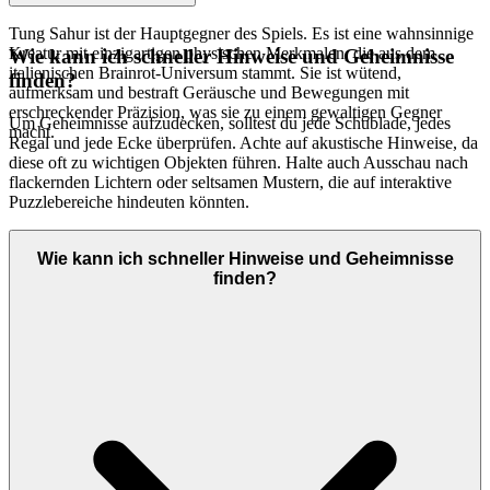
Tung Sahur ist der Hauptgegner des Spiels. Es ist eine wahnsinnige
Kreatur mit einzigartigen physischen Merkmalen, die aus dem
Wie kann ich schneller Hinweise und Geheimnisse
italienischen Brainrot-Universum stammt. Sie ist wütend,
finden?
aufmerksam und bestraft Geräusche und Bewegungen mit
erschreckender Präzision, was sie zu einem gewaltigen Gegner
Um Geheimnisse aufzudecken, solltest du jede Schublade, jedes
macht.
Regal und jede Ecke überprüfen. Achte auf akustische Hinweise, da
diese oft zu wichtigen Objekten führen. Halte auch Ausschau nach
flackernden Lichtern oder seltsamen Mustern, die auf interaktive
Puzzlebereiche hindeuten könnten.
Wie kann ich schneller Hinweise und Geheimnisse
finden?