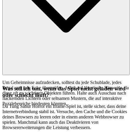
Um Geheimnisse aufzudecken, solltest du jede Schublade, jedes
Regal und jede Ecke überprüfen. Achte auf akustische Hinweise, da
Was soll ich tun, wenn das Spiel nicht geladen wird
diese oft zu wichtigen Objekten führen. Halte auch Ausschau nach
oder schlecht läuft?
flackernden Lichtern oder seltsamen Mustern, die auf interaktive
Puzzlebereiche hindeuten könnten.
Da Tung Sahur Horror ein Iframe-Spiel ist, stelle sicher, dass deine
Internetverbindung stabil ist. Versuche, den Cache und die Cookies
deines Browsers zu leeren oder in einem anderen Webbrowser zu
spielen. Manchmal kann auch das Deaktivieren von
Browsererweiterungen die Leistung verbessern.