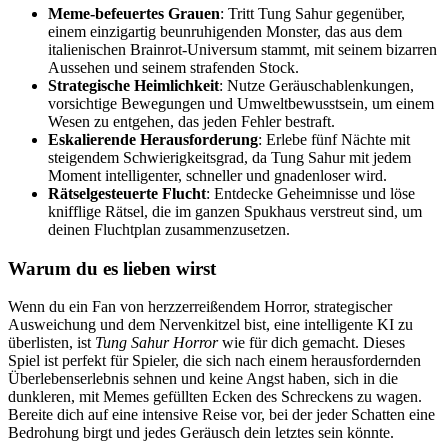
Meme-befeuertes Grauen
: Tritt Tung Sahur gegenüber,
einem einzigartig beunruhigenden Monster, das aus dem
italienischen Brainrot-Universum stammt, mit seinem bizarren
Aussehen und seinem strafenden Stock.
Strategische Heimlichkeit
: Nutze Geräuschablenkungen,
vorsichtige Bewegungen und Umweltbewusstsein, um einem
Wesen zu entgehen, das jeden Fehler bestraft.
Eskalierende Herausforderung
: Erlebe fünf Nächte mit
steigendem Schwierigkeitsgrad, da Tung Sahur mit jedem
Moment intelligenter, schneller und gnadenloser wird.
Rätselgesteuerte Flucht
: Entdecke Geheimnisse und löse
knifflige Rätsel, die im ganzen Spukhaus verstreut sind, um
deinen Fluchtplan zusammenzusetzen.
Warum du es lieben wirst
Wenn du ein Fan von herzzerreißendem Horror, strategischer
Ausweichung und dem Nervenkitzel bist, eine intelligente KI zu
überlisten, ist
Tung Sahur Horror
wie für dich gemacht. Dieses
Spiel ist perfekt für Spieler, die sich nach einem herausfordernden
Überlebenserlebnis sehnen und keine Angst haben, sich in die
dunkleren, mit Memes gefüllten Ecken des Schreckens zu wagen.
Bereite dich auf eine intensive Reise vor, bei der jeder Schatten eine
Bedrohung birgt und jedes Geräusch dein letztes sein könnte.