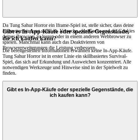
Da Tung Sahur Horror ein Iframe-Spiel ist, stelle sicher, dass deine
Internetverbindung stabil ist. Versuche, den Cache und die Cookies
Gibt es In-App-Käufe oder spezielle Gegenstände,
deines Browsers zu leeren oder in einem anderen Webbrowser zu
die ich kaufen kann?
spielen. Manchmal kann auch das Deaktivieren von
Browsererweiterungen die Leistung verbessern.
Die bereitgestellten Informationen erwähnen keine In-App-Käufe.
Tung Sahur Horror ist in erster Linie ein skillbasiertes Survival-
Spiel, das sich auf Erkundung und Ausweichen konzentriert. Alle
notwendigen Werkzeuge und Hinweise sind in der Spielwelt zu
finden.
Gibt es In-App-Käufe oder spezielle Gegenstände, die
ich kaufen kann?