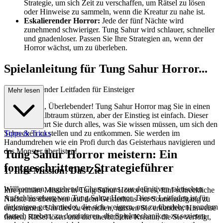
Strategie, um sich Zeit zu verschaffen, um Rätsel zu lösen
oder Hinweise zu sammeln, wenn die Kreatur zu nahe ist.
Eskalierender Horror:
Jede der fünf Nächte wird
zunehmend schwieriger. Tung Sahur wird schlauer, schneller
und gnadenloser. Passen Sie Ihre Strategien an, wenn der
Horror wächst, um zu überleben.
Spielanleitung für Tung Sahur Horror...
: Ihr umfassender Leitfaden für Einsteiger
Mehr lesen
Willkommen, Überlebender! Tung Sahur Horror mag Sie in einen
verdrehten Albtraum stürzen, aber der Einstieg ist einfach. Dieser
Leitfaden führt Sie durch alles, was Sie wissen müssen, um sich den
Schrecken zu stellen und zu entkommen. Sie werden im
Tipps & Tricks
Handumdrehen wie ein Profi durch das Geisterhaus navigieren und
das Monster überlisten!
Tung Sahur Horror meistern: Ein
fortgeschrittener Strategieführer
1. Ihre Mission: Das Ziel
Willkommen, angehende Champions, zur definitiven taktischen
Ihre primäre Mission in Tung Sahur Horror ist es, fünf schreckliche
Aufschlüsselung von Tung Sahur Horror. Dieser Leitfaden ist für
Nächte zu überleben und dem Geisterhaus vor Sonnenaufgang zu
diejenigen geschmiedet, die sich weigern, nur zu überleben, sondern
entkommen. Um dies zu erreichen, müssen Sie erkunden, Hinweise
danach streben, zu dominieren, die Spielmechaniken zu sezieren
finden, Rätsel lösen und die unerbittliche Kreatur, die Sie verfolgt,