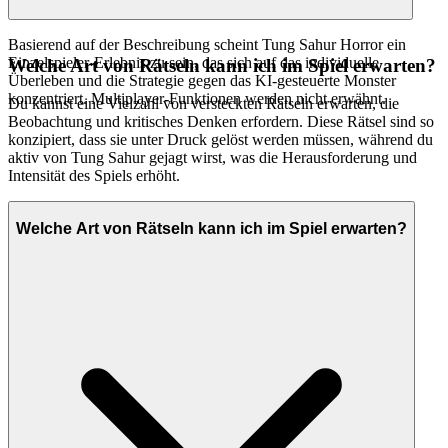
Basierend auf der Beschreibung scheint Tung Sahur Horror ein
Einzelspieler-Erlebnis zu sein, das sich auf das individuelle
Welche Art von Rätseln kann ich im Spiel erwarten?
Überleben und die Strategie gegen das KI-gesteuerte Monster
konzentriert. Multiplayer-Funktionen werden nicht erwähnt.
Du kannst eine Vielzahl von versteckten Rätseln erwarten, die
Beobachtung und kritisches Denken erfordern. Diese Rätsel sind so
konzipiert, dass sie unter Druck gelöst werden müssen, während du
aktiv von Tung Sahur gejagt wirst, was die Herausforderung und
Intensität des Spiels erhöht.
Welche Art von Rätseln kann ich im Spiel erwarten?