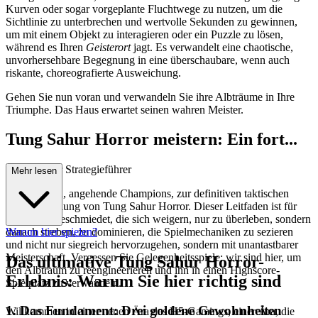
Kurven oder sogar vorgeplante Fluchtwege zu nutzen, um die
Sichtlinie zu unterbrechen und wertvolle Sekunden zu gewinnen,
um mit einem Objekt zu interagieren oder ein Puzzle zu lösen,
während es Ihren
Geisterort
jagt. Es verwandelt eine chaotische,
unvorhersehbare Begegnung in eine überschaubare, wenn auch
riskante, choreografierte Ausweichung.
Gehen Sie nun voran und verwandeln Sie ihre Albträume in Ihre
Triumphe. Das Haus erwartet seinen wahren Meister.
Tung Sahur Horror meistern: Ein fort...
geschrittener Strategieführer
Mehr lesen
Willkommen, angehende Champions, zur definitiven taktischen
Aufschlüsselung von Tung Sahur Horror. Dieser Leitfaden ist für
diejenigen geschmiedet, die sich weigern, nur zu überleben, sondern
danach streben, zu dominieren, die Spielmechaniken zu sezieren
Warum hier spielen?
und nicht nur siegreich hervorzugehen, sondern mit unantastbarer
Meisterschaft. Vergessen Sie Gelegenheitsspiele; wir sind hier, um
Das ultimative Tung Sahur Horror-
den Albtraum zu reengineerieren und ihn in einen Highscore-
Erlebnis: Warum Sie hier richtig sind
Spielplatz zu verwandeln.
1. Das Fundament: Drei goldene Gewohnheiten
Willkommen in einer neuen Ära des H5-Gamings, einer Ära, die