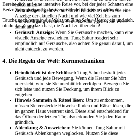
Bereite dich auf eine intensive Reise vor, bei der jeder Schatten eine
entkommen.
Bedrohung birgt und jedes Geräusch dein letztes sein könnte.
Zeitanzeige:
Irgendwo auf Ihrem Bildschirm sehen Sie eine
Anzeige der aktuellen Nacht und wie viel Zeit bis zum
Tauche noch heute in die Welt von
Tung Sahur Horror
ein und sieh,
Sonnenaufgang verbleibt. Zeit ist kostbar; gehen Sie weise
ob du das Zeug dazu hast, die Nacht zu überleben!
damit um!
Geräusch-Anzeige:
Wenn Sie Geräusche machen, kann eine
visuelle Anzeige erscheinen. Tung Sahur reagiert sehr
empfindlich auf Geräusche, also achten Sie genau darauf, um
nicht entdeckt zu werden.
4. Die Regeln der Welt: Kernmechaniken
Heimlichkeit ist der Schlüssel:
Tung Sahur bestraft jedes
Geräusch und jede Bewegung. Wenn die Kreatur Sie hört
oder sieht, wird sie Sie unerbittlich verfolgen. Bewegen Sie
sich leise und nutzen Sie Deckung, um ihrem Blick zu
entgehen.
Hinweis-Sammeln & Rätsel lösen:
Um zu entkommen,
müssen Sie versteckte Hinweise finden und Rätsel lösen, die
im ganzen Haus verstreut sind. Diese sind entscheidend für
das Öffnen der letzten Tür, also erkunden Sie jeden Raum
gründlich.
Ablenkung & Ausweichen:
Sie können Tung Sahur mit
Geräusch-Ablenkungen weglocken. Nutzen Sie diese