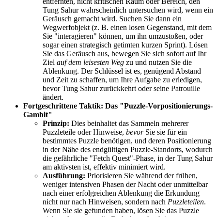
entfernten, nicht kritischen Raum oder Bereich, den
Tung Sahur wahrscheinlich untersuchen wird, wenn ein
Geräusch gemacht wird. Suchen Sie dann ein
Wegwerfobjekt (z. B. einen losen Gegenstand, mit dem
Sie "interagieren" können, um ihn umzustoßen, oder
sogar einen strategisch getimten kurzen Sprint). Lösen
Sie das Geräusch aus, bewegen Sie sich sofort auf Ihr
Ziel
auf dem leisesten Weg
zu und nutzen Sie die
Ablenkung. Der Schlüssel ist es, genügend Abstand
und Zeit zu schaffen, um Ihre Aufgabe zu erledigen,
bevor Tung Sahur zurückkehrt oder seine Patrouille
ändert.
Fortgeschrittene Taktik: Das "Puzzle-Vorpositionierungs-
Gambit"
Prinzip:
Dies beinhaltet das Sammeln mehrerer
Puzzleteile oder Hinweise,
bevor
Sie sie für ein
bestimmtes Puzzle benötigen, und deren Positionierung
in der Nähe des endgültigen Puzzle-Standorts, wodurch
die gefährliche "Fetch Quest"-Phase, in der Tung Sahur
am aktivsten ist, effektiv minimiert wird.
Ausführung:
Priorisieren Sie während der frühen,
weniger intensiven Phasen der Nacht oder unmittelbar
nach einer erfolgreichen Ablenkung die Erkundung
nicht nur nach Hinweisen, sondern nach
Puzzleteilen
.
Wenn Sie sie gefunden haben, lösen Sie das Puzzle