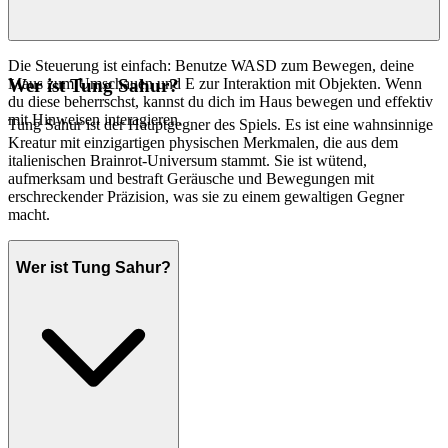
Die Steuerung ist einfach: Benutze WASD zum Bewegen, deine
Maus zum Umschauen und E zur Interaktion mit Objekten. Wenn
Wer ist Tung Sahur?
du diese beherrschst, kannst du dich im Haus bewegen und effektiv
mit Hinweisen interagieren.
Tung Sahur ist der Hauptgegner des Spiels. Es ist eine wahnsinnige
Kreatur mit einzigartigen physischen Merkmalen, die aus dem
italienischen Brainrot-Universum stammt. Sie ist wütend,
aufmerksam und bestraft Geräusche und Bewegungen mit
erschreckender Präzision, was sie zu einem gewaltigen Gegner
macht.
Wer ist Tung Sahur?