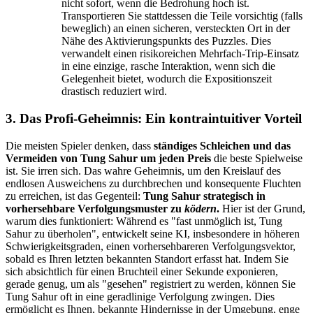
nicht sofort, wenn die Bedrohung hoch ist.
Transportieren Sie stattdessen die Teile vorsichtig (falls
beweglich) an einen sicheren, versteckten Ort in der
Nähe des Aktivierungspunkts des Puzzles. Dies
verwandelt einen risikoreichen Mehrfach-Trip-Einsatz
in eine einzige, rasche Interaktion, wenn sich die
Gelegenheit bietet, wodurch die Expositionszeit
drastisch reduziert wird.
3. Das Profi-Geheimnis: Ein kontraintuitiver Vorteil
Die meisten Spieler denken, dass
ständiges Schleichen und das
Vermeiden von Tung Sahur um jeden Preis
die beste Spielweise
ist. Sie irren sich. Das wahre Geheimnis, um den Kreislauf des
endlosen Ausweichens zu durchbrechen und konsequente Fluchten
zu erreichen, ist das Gegenteil:
Tung Sahur strategisch in
vorhersehbare Verfolgungsmuster zu
ködern
.
Hier ist der Grund,
warum dies funktioniert: Während es "fast unmöglich ist, Tung
Sahur zu überholen", entwickelt seine KI, insbesondere in höheren
Schwierigkeitsgraden, einen vorhersehbareren Verfolgungsvektor,
sobald es Ihren letzten bekannten Standort erfasst hat. Indem Sie
sich absichtlich für einen Bruchteil einer Sekunde exponieren,
gerade genug, um als "gesehen" registriert zu werden, können Sie
Tung Sahur oft in eine geradlinige Verfolgung zwingen. Dies
ermöglicht es Ihnen, bekannte Hindernisse in der Umgebung, enge