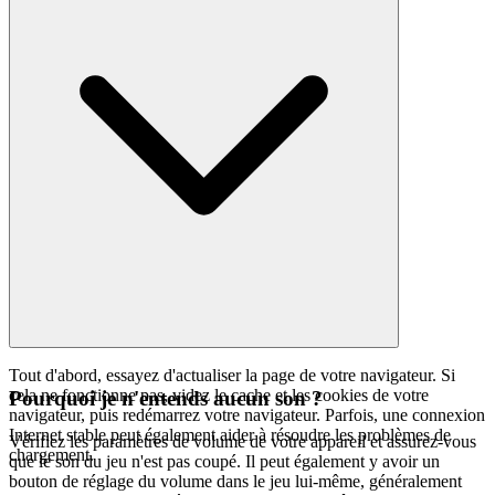
Tout d'abord, essayez d'actualiser la page de votre navigateur. Si
cela ne fonctionne pas, videz le cache et les cookies de votre
Pourquoi je n'entends aucun son ?
navigateur, puis redémarrez votre navigateur. Parfois, une connexion
Internet stable peut également aider à résoudre les problèmes de
Vérifiez les paramètres de volume de votre appareil et assurez-vous
chargement.
que le son du jeu n'est pas coupé. Il peut également y avoir un
bouton de réglage du volume dans le jeu lui-même, généralement