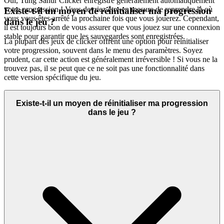
Oui, Tung Sahur Clicker enregistre généralement automatiquement
votre progression ! Vous devriez être en mesure de reprendre là où
Existe-t-il un moyen de réinitialiser ma progression
vous vous êtes arrêté la prochaine fois que vous jouerez. Cependant,
dans le jeu ?
il est toujours bon de vous assurer que vous jouez sur une connexion
stable pour garantir que les sauvegardes sont enregistrées.
La plupart des jeux de clicker offrent une option pour réinitialiser
votre progression, souvent dans le menu des paramètres. Soyez
prudent, car cette action est généralement irréversible ! Si vous ne la
trouvez pas, il se peut que ce ne soit pas une fonctionnalité dans
cette version spécifique du jeu.
Existe-t-il un moyen de réinitialiser ma progression
dans le jeu ?