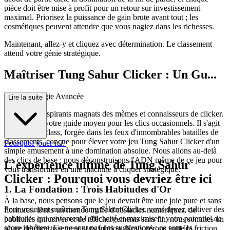
pièce doit être mise à profit pour un retour sur investissement
maximal. Priorisez la puissance de gain brute avant tout ; les
cosmétiques peuvent attendre que vous nagiez dans les richesses.
Maintenant, allez-y et cliquez avec détermination. Le classement
attend votre génie stratégique.
Maîtriser Tung Sahur Clicker : Un Gu...
ide de Stratégie Avancée
Lire la suite
Bienvenue, aspirants magnats des mèmes et connaisseurs de clicker.
Ce n'est pas votre guide moyen pour les clics occasionnels. Il s'agit
d'une masterclass, forgée dans les feux d'innombrables batailles de
classements, conçue pour élever votre jeu Tung Sahur Clicker d'un
Pourquoi jouer ici?
simple amusement à une domination absolue. Nous allons au-delà
des clics de base ; nous déconstruisons l'ADN même de ce jeu pour
L'expérience ultime de Tung Sahur
vous transformer en une machine à cliquer stratégique.
Clicker : Pourquoi vous devriez être ici
1. La Fondation : Trois Habitudes d'Or
À la base, nous pensons que le jeu devrait être une joie pure et sans
Pour vraiment maîtriser Tung Sahur Clicker, vous devez cultiver des
fioritures. Dans un monde truffé d'obstacles numériques, de
habitudes qui renforcent l'efficacité et maximisent votre potentiel de
publicités intrusives et de téléchargements sans fin, nous sommes un
score inhérent. Ce ne sont pas des suggestions ; ce sont les
phare de divertissement sans friction. Nous gérons toute la friction,