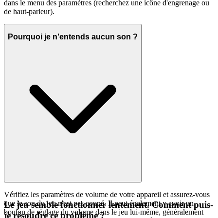
dans le menu des paramètres (recherchez une icône d'engrenage ou
de haut-parleur).
Pourquoi je n'entends aucun son ?
Vérifiez les paramètres de volume de votre appareil et assurez-vous
que le son du jeu n'est pas coupé. Il peut également y avoir un
Le jeu semble fonctionner lentement. Comment puis-
bouton de réglage du volume dans le jeu lui-même, généralement
je résoudre ce problème ?