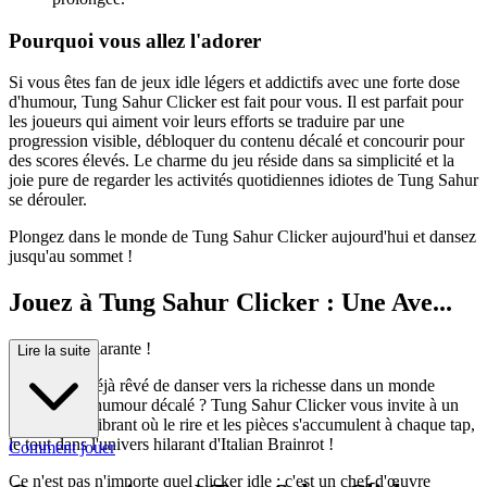
Pourquoi vous allez l'adorer
Si vous êtes fan de jeux idle légers et addictifs avec une forte dose
d'humour, Tung Sahur Clicker est fait pour vous. Il est parfait pour
les joueurs qui aiment voir leurs efforts se traduire par une
progression visible, débloquer du contenu décalé et concourir pour
des scores élevés. Le charme du jeu réside dans sa simplicité et la
joie pure de regarder les activités quotidiennes idiotes de Tung Sahur
se dérouler.
Plongez dans le monde de Tung Sahur Clicker aujourd'hui et dansez
jusqu'au sommet !
Jouez à Tung Sahur Clicker : Une Ave...
nture Idle Hilarante !
Lire la suite
Avez-vous déjà rêvé de danser vers la richesse dans un monde
débordant d'humour décalé ? Tung Sahur Clicker vous invite à un
coin de rue vibrant où le rire et les pièces s'accumulent à chaque tap,
le tout dans l'univers hilarant d'Italian Brainrot !
Comment jouer
Ce n'est pas n'importe quel clicker idle ; c'est un chef-d'œuvre