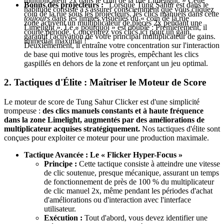
multiplicateur 2x dans le coin de la rue Limelight. » Cette
Bonus des projecteurs :
"Lorsque Tung Sahur est dans le
habitude consiste à s'assurer consciemment que vous cliquez
coin de la rue sous les projecteurs, les clics manuels dans cette
toujours
dans les limites visuelles du « coin de la rue
zone activent un multiplicateur de pièces 2x pendant une
Limelight ». Le « pourquoi » est double : Premièrement, il
courte période. Concentrez vos clics ici pour un gain
garantit l'activation de votre principal multiplicateur de gains.
immédiat maximal !"
Deuxièmement, il entraîne votre concentration sur l'interaction
de base qui motive tous les progrès, empêchant les clics
gaspillés en dehors de la zone et renforçant un jeu optimal.
2. Tactiques d'Élite : Maîtriser le Moteur de Score
Le moteur de score de Tung Sahur Clicker est d'une simplicité
trompeuse :
des clics manuels constants et à haute fréquence
dans la zone Limelight, augmentés par des améliorations de
multiplicateur acquises stratégiquement.
Nos tactiques d'élite sont
conçues pour exploiter ce moteur pour une production maximale.
Tactique Avancée : Le « Flicker Hyper-Focus »
Principe :
Cette tactique consiste à atteindre une vitesse
de clic soutenue, presque mécanique, assurant un temps
de fonctionnement de près de 100 % du multiplicateur
de clic manuel 2x, même pendant les périodes d'achat
d'améliorations ou d'interaction avec l'interface
utilisateur.
Exécution :
Tout d'abord, vous devez identifier une