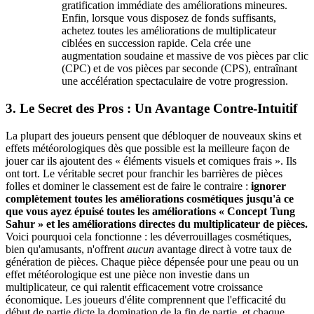
gratification immédiate des améliorations mineures.
Enfin, lorsque vous disposez de fonds suffisants,
achetez toutes les améliorations de multiplicateur
ciblées en succession rapide. Cela crée une
augmentation soudaine et massive de vos pièces par clic
(CPC) et de vos pièces par seconde (CPS), entraînant
une accélération spectaculaire de votre progression.
3. Le Secret des Pros : Un Avantage Contre-Intuitif
La plupart des joueurs pensent que débloquer de nouveaux skins et
effets météorologiques dès que possible est la meilleure façon de
jouer car ils ajoutent des « éléments visuels et comiques frais ». Ils
ont tort. Le véritable secret pour franchir les barrières de pièces
folles et dominer le classement est de faire le contraire :
ignorer
complètement toutes les améliorations cosmétiques jusqu'à ce
que vous ayez épuisé toutes les améliorations « Concept Tung
Sahur » et les améliorations directes du multiplicateur de pièces.
Voici pourquoi cela fonctionne : les déverrouillages cosmétiques,
bien qu'amusants, n'offrent
aucun
avantage direct à votre taux de
génération de pièces. Chaque pièce dépensée pour une peau ou un
effet météorologique est une pièce non investie dans un
multiplicateur, ce qui ralentit efficacement votre croissance
économique. Les joueurs d'élite comprennent que l'efficacité du
début de partie dicte la domination de la fin de partie, et chaque