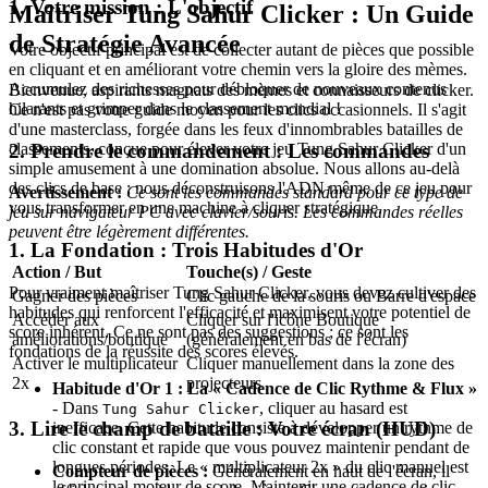
1. Votre mission : L'objectif
Maîtriser Tung Sahur Clicker : Un Guide
de Stratégie Avancée
Votre objectif principal est de collecter autant de pièces que possible
en cliquant et en améliorant votre chemin vers la gloire des mèmes.
Accumulez des richesses pour débloquer de nouveaux contenus
Bienvenue, aspirants magnats des mèmes et connaisseurs de clicker.
hilarants et grimper dans le classement mondial !
Ce n'est pas votre guide moyen pour les clics occasionnels. Il s'agit
d'une masterclass, forgée dans les feux d'innombrables batailles de
2. Prendre le commandement : Les commandes
classements, conçue pour élever votre jeu Tung Sahur Clicker d'un
simple amusement à une domination absolue. Nous allons au-delà
des clics de base ; nous déconstruisons l'ADN même de ce jeu pour
Avertissement :
Ce sont les commandes standard pour ce type de
vous transformer en une machine à cliquer stratégique.
jeu sur navigateur PC avec clavier/souris. Les commandes réelles
peuvent être légèrement différentes.
1. La Fondation : Trois Habitudes d'Or
Action / But
Touche(s) / Geste
Pour vraiment maîtriser Tung Sahur Clicker, vous devez cultiver des
Gagner des pièces
Clic gauche de la souris ou Barre d'espace
habitudes qui renforcent l'efficacité et maximisent votre potentiel de
Accéder aux
Cliquer sur l'icône Boutique
score inhérent. Ce ne sont pas des suggestions ; ce sont les
améliorations/boutique
(généralement en bas de l'écran)
fondations de la réussite des scores élevés.
Activer le multiplicateur
Cliquer manuellement dans la zone des
2x
projecteurs
Habitude d'Or 1 : La « Cadence de Clic Rythme & Flux »
- Dans
, cliquer au hasard est
Tung Sahur Clicker
3. Lire le champ de bataille : Votre écran (HUD)
inefficace. Cette habitude consiste à développer un rythme de
clic constant et rapide que vous pouvez maintenir pendant de
longues périodes. Le « multiplicateur 2x » du clic manuel est
Compteur de pièces :
Généralement en haut de l'écran, il
le principal moteur de score. Maintenir une cadence de clic