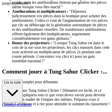
rapide, mais les améliorations finiront par générer des pièces
jusqu'au sommet !
même lorsque vous êtes inactif."
Améliorations et multiplicateurs :
"Dépensez
judicieusement vos pièces dans la boutique pour acheter des
améliorations. Celles-ci vont de l'augmentation de vos pièces
par clic au déblocage de la génération automatique de pièces
et des améliorations visuelles. De nombreuses améliorations
offrent également des multiplicateurs, augmentant
considérablement vos gains globaux."
Bonus des projecteurs :
"Lorsque Tung Sahur est dans le
coin de la rue sous les projecteurs, les clics manuels dans cette
zone activent un multiplicateur de pièces 2x pendant une
courte période. Concentrez vos clics ici pour un gain
immédiat maximal !"
Comment jouer à Tung Sahur Clicker :...
Votre guide complet pour débutants
Lire la suite
Bienvenue dans Tung Sahur Clicker ! Démarrer est facile, et ce
guide vous expliquera tout ce que vous devez savoir pour devenir
rapidement un maître de l'empire des mèmes. Préparez-vous à
cliquer, à améliorer et à rire pour atteindre le sommet du classement !
Conseils et astuces