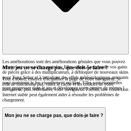
Les améliorations sont des améliorations géniales que vous pouvez
acheter avec vos pièces gagnées. Elles aident à augmenter vos gains
Mon jeu ne se charge pas, que dois-je faire ?
de pièces grâce à des multiplicateurs, à débloquer de nouveaux skins
pour Tung Sahur et à introduire des effets météorologiques amusants
Tout d'abord, essayez d'actualiser la page de votre navigateur. Si
pour maintenir le jeu visuellement excitant. Elles sont essentielles
cela ne fonctionne pas, videz le cache et les cookies de votre
pour progresser dans le jeu et développer votre empire de mèmes !
navigateur, puis redémarrez votre navigateur. Parfois, une connexion
Internet stable peut également aider à résoudre les problèmes de
chargement.
Mon jeu ne se charge pas, que dois-je faire ?