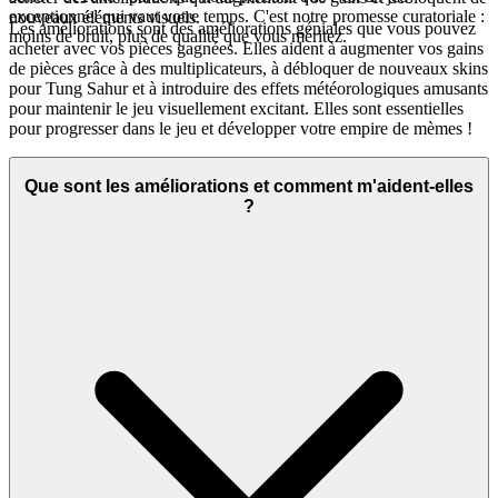
exceptionnel qui vaut votre temps. C'est notre promesse curatoriale :
nouveaux éléments visuels.
Les améliorations sont des améliorations géniales que vous pouvez
moins de bruit, plus de qualité que vous méritez.
acheter avec vos pièces gagnées. Elles aident à augmenter vos gains
de pièces grâce à des multiplicateurs, à débloquer de nouveaux skins
pour Tung Sahur et à introduire des effets météorologiques amusants
pour maintenir le jeu visuellement excitant. Elles sont essentielles
pour progresser dans le jeu et développer votre empire de mèmes !
Que sont les améliorations et comment m'aident-elles
?