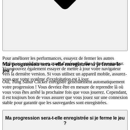
Pour améliorer les performances, essayez de fermer les autres
onglets ou applications en cours d'exécution dans votre navigateur.
Ma progression sera-t-elle enregistrée si je ferme le
Vous pouvez également essayer de mettre à jour votre navigateur
jeu ?
vers la dernière version. Si vous utilisez un appareil mobile, assurez-
vous que votre système d'exploitation est à jour.
Oui, Tung Sahur Clicker enregistre généralement automatiquement
votre progression ! Vous devriez être en mesure de reprendre là où
vous vous êtes arrêté la prochaine fois que vous jouerez. Cependant,
il est toujours bon de vous assurer que vous jouez sur une connexion
stable pour garantir que les sauvegardes sont enregistrées.
Ma progression sera-t-elle enregistrée si je ferme le jeu
?