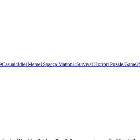
9
Casual
4
Idle
1
Meme
1
Spacca-Mattoni
1
Survival Horror
1
Puzzle Game
2