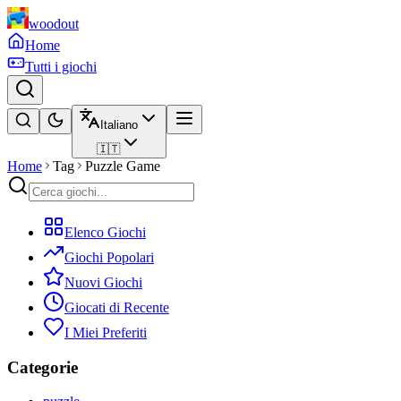
woodout
Home
Tutti i giochi
Italiano
🇮🇹
Home
Tag
Puzzle Game
Elenco Giochi
Giochi Popolari
Nuovi Giochi
Giocati di Recente
I Miei Preferiti
Categorie