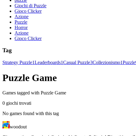
puzzle
Giochi di Puzzle
Gioco Clicker
Azione
Puzzle
Horror
Azione
Gioco Clicker
Tag
Strategy Puzzle
1
Leaderboards
1
Casual Puzzle
3
Collezionismo
1
Puzzle
Puzzle Game
Games tagged with Puzzle Game
0 giochi trovati
No games found with this tag
woodout