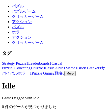
パズル
パズルゲーム
クリッカーゲーム
アクション
パズル
ホラー
アクション
クリッカーゲーム
タグ
Strategy Puzzle
1
Leaderboards
1
Casual
Puzzle
3
Collecting
1
Puzzle
9
Casual
4
Idle
1
Meme
1
Brick Breaker
1
サ
バイバルホラー
1
Puzzle Game
2
戦略
6
More
Idle
Games tagged with Idle
0 件のゲームが見つかりました