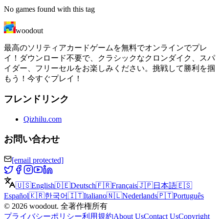
No games found with this tag
woodout
最高のソリティアカードゲームを無料でオンラインでプレ
イ！ダウンロード不要で、クラシックなクロンダイク、スパ
イダー、フリーセルをお楽しみください。挑戦して勝利を掴
もう！今すぐプレイ！
フレンドリンク
Qizhilu.com
お問い合わせ
[email protected]
🇺🇸
English
🇩🇪
Deutsch
🇫🇷
Français
🇯🇵
日本語
🇪🇸
Español
🇰🇷
한국어
🇮🇹
Italiano
🇳🇱
Nederlands
🇵🇹
Português
©
2026
woodout
.
全著作権所有
プライバシーポリシー
利用規約
About Us
Contact Us
Copyright