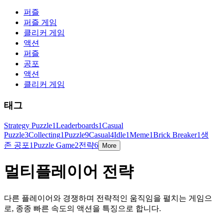
퍼즐
퍼즐 게임
클리커 게임
액션
퍼즐
공포
액션
클리커 게임
태그
Strategy Puzzle
1
Leaderboards
1
Casual
Puzzle
3
Collecting
1
Puzzle
9
Casual
4
Idle
1
Meme
1
Brick Breaker
1
생
존 공포
1
Puzzle Game
2
전략
6
More
멀티플레이어 전략
다른 플레이어와 경쟁하며 전략적인 움직임을 펼치는 게임으
로, 종종 빠른 속도의 액션을 특징으로 합니다.