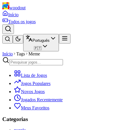
woodout
Início
Todos os jogos
Português
🇵🇹
Início
Tags
Meme
Lista de Jogos
Jogos Populares
Novos Jogos
Jogados Recentemente
Meus Favoritos
Categorias