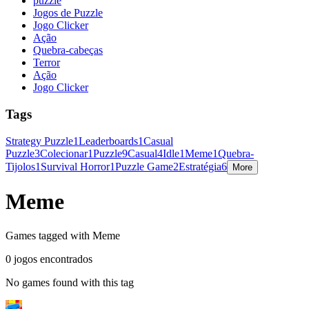
puzzle
Jogos de Puzzle
Jogo Clicker
Ação
Quebra-cabeças
Terror
Ação
Jogo Clicker
Tags
Strategy Puzzle
1
Leaderboards
1
Casual
Puzzle
3
Colecionar
1
Puzzle
9
Casual
4
Idle
1
Meme
1
Quebra-
Tijolos
1
Survival Horror
1
Puzzle Game
2
Estratégia
6
More
Meme
Games tagged with Meme
0 jogos encontrados
No games found with this tag