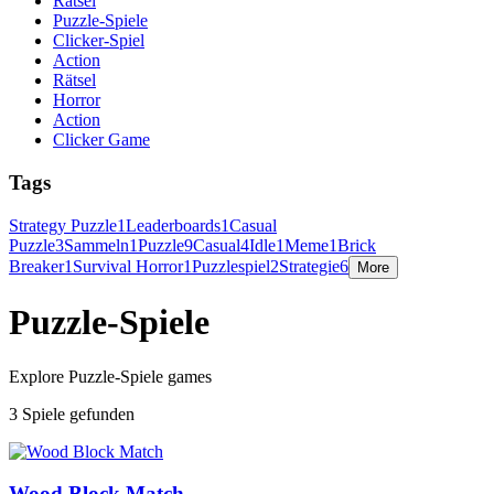
Rätsel
Puzzle-Spiele
Clicker-Spiel
Action
Rätsel
Horror
Action
Clicker Game
Tags
Strategy Puzzle
1
Leaderboards
1
Casual
Puzzle
3
Sammeln
1
Puzzle
9
Casual
4
Idle
1
Meme
1
Brick
Breaker
1
Survival Horror
1
Puzzlespiel
2
Strategie
6
More
Puzzle-Spiele
Explore Puzzle-Spiele games
3 Spiele gefunden
Wood Block Match