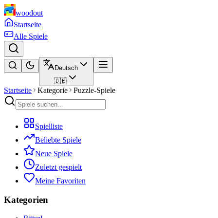
woodout
Startseite
Alle Spiele
Deutsch
🇩🇪
Startseite
Kategorie
Puzzle-Spiele
Spielliste
Beliebte Spiele
Neue Spiele
Zuletzt gespielt
Meine Favoriten
Kategorien