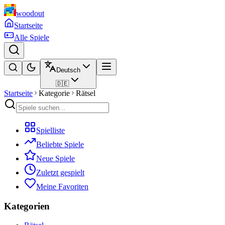
woodout
Startseite
Alle Spiele
Deutsch
🇩🇪
Startseite
Kategorie
Rätsel
Spielliste
Beliebte Spiele
Neue Spiele
Zuletzt gespielt
Meine Favoriten
Kategorien