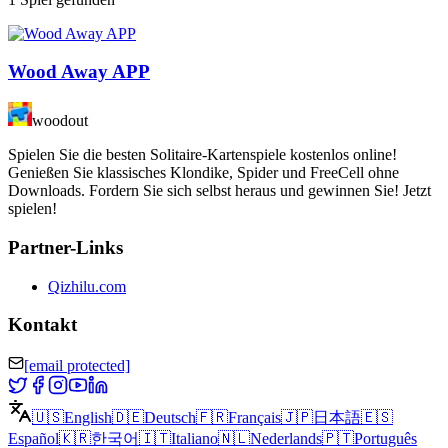
Wood Away APP
woodout
Spielen Sie die besten Solitaire-Kartenspiele kostenlos online!
Genießen Sie klassisches Klondike, Spider und FreeCell ohne
Downloads. Fordern Sie sich selbst heraus und gewinnen Sie! Jetzt
spielen!
Partner-Links
Qizhilu.com
Kontakt
[email protected]
🇺🇸
English
🇩🇪
Deutsch
🇫🇷
Français
🇯🇵
日本語
🇪🇸
Español
🇰🇷
한국어
🇮🇹
Italiano
🇳🇱
Nederlands
🇵🇹
Português