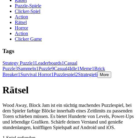
Rätsel
Puzzle-Spiele
Clicker-Spiel
Action
Rätsel
Horror
Action
Clicker Game
Tags
Strategy Puzzle
1
Leaderboards
1
Casual
Puzzle
3
Sammeln
1
Puzzle
9
Casual
4
Idle
1
Meme
1
Brick
Breaker
1
Survival Horror
1
Puzzlespiel
2
Strategie
6
More
Rätsel
Wood Away, Block Jam ist ein süchtig machendes Puzzlespiel, bei
dem Spieler farbige Blöcke innerhalb eines Zeitlimits zu passenden
Toren schieben müssen. Es bietet Hunderte von Levels, Power-Ups
und lebendige Grafiken. Schärfe deinen Verstand und genieße
stundenlangen, kniffligen Spielspaß auf Android und iOS.
1 Spiel gefunden