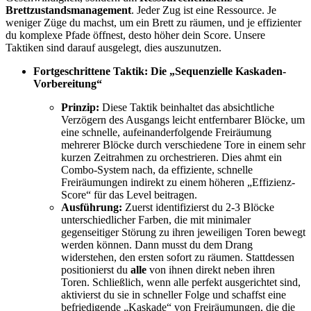
Brettzustandsmanagement
. Jeder Zug ist eine Ressource. Je
weniger Züge du machst, um ein Brett zu räumen, und je effizienter
du komplexe Pfade öffnest, desto höher dein Score. Unsere
Taktiken sind darauf ausgelegt, dies auszunutzen.
Fortgeschrittene Taktik: Die „Sequenzielle Kaskaden-
Vorbereitung“
Prinzip:
Diese Taktik beinhaltet das absichtliche
Verzögern des Ausgangs leicht entfernbarer Blöcke, um
eine schnelle, aufeinanderfolgende Freiräumung
mehrerer Blöcke durch verschiedene Tore in einem sehr
kurzen Zeitrahmen zu orchestrieren. Dies ahmt ein
Combo-System nach, da effiziente, schnelle
Freiräumungen indirekt zu einem höheren „Effizienz-
Score“ für das Level beitragen.
Ausführung:
Zuerst identifizierst du 2-3 Blöcke
unterschiedlicher Farben, die mit minimaler
gegenseitiger Störung zu ihren jeweiligen Toren bewegt
werden können. Dann musst du dem Drang
widerstehen, den ersten sofort zu räumen. Stattdessen
positionierst du
alle
von ihnen direkt neben ihren
Toren. Schließlich, wenn alle perfekt ausgerichtet sind,
aktivierst du sie in schneller Folge und schaffst eine
befriedigende „Kaskade“ von Freiräumungen, die die