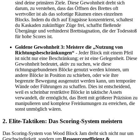
sind deine primären Ziele. Diese Gewohnheit dreht sich
darum, zu verstehen, dass das Öffnen des Brettes oft
wertvoller ist als das sofortige Räumen eines einzelnen
Blocks. Indem du dich auf Engpässe konzentrierst, schaltest
du Kaskaden zukünftiger Züge frei, schaffst fließende
Übergänge und verhinderst Brettstagnation, die der Todesstoß
für hohe Scores ist.
Goldene Gewohnheit 3: Meistere die „Nutzung von
Richtungsbeschränkungen“
- Jeder Block mit einem Pfeil
ist nicht nur eine Beschränkung; er ist eine Gelegenheit. Diese
Gewohnheit bedeutet, aktiv zu suchen, wie diese
richtungsgebundenen Blöcke genutzt werden können, um
andere Blöcke in Position zu schieben, oder wie ihre
begrenzte Bewegung ausgenutzt werden kann, um temporäre
Wände oder Führungen zu schaffen. Dies ist entscheidend,
weil es scheinbar restriktive Blöcke in taktische Assets
verwandelt, dir ermöglicht, das Brett mit größerer Präzision zu
manipulieren und komplexe Freiräumungen zu erreichen, die
sonst unmöglich wären.
2. Elite-Taktiken: Das Scoring-System meistern
Das Scoring-System von Wood Block Jam dreht sich nicht nur um
Geschwindigkeit, sondern um
Ressourceneffizienz &