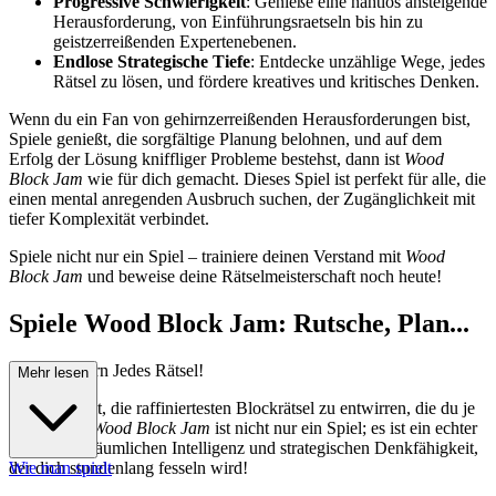
Progressive Schwierigkeit
: Genieße eine nahtlos ansteigende
Herausforderung, von Einführungsraetseln bis hin zu
geistzerreißenden Expertenebenen.
Endlose Strategische Tiefe
: Entdecke unzählige Wege, jedes
Rätsel zu lösen, und fördere kreatives und kritisches Denken.
Wenn du ein Fan von gehirnzerreißenden Herausforderungen bist,
Spiele genießt, die sorgfältige Planung belohnen, und auf dem
Erfolg der Lösung kniffliger Probleme bestehst, dann ist
Wood
Block Jam
wie für dich gemacht. Dieses Spiel ist perfekt für alle, die
einen mental anregenden Ausbruch suchen, der Zugänglichkeit mit
tiefer Komplexität verbindet.
Spiele nicht nur ein Spiel – trainiere deinen Verstand mit
Wood
Block Jam
und beweise deine Rätselmeisterschaft noch heute!
Spiele Wood Block Jam: Rutsche, Plan...
e und Erobern Jedes Rätsel!
Mehr lesen
Bist du bereit, die raffiniertesten Blockrätsel zu entwirren, die du je
erlebt hast?
Wood Block Jam
ist nicht nur ein Spiel; es ist ein echter
Test deiner räumlichen Intelligenz und strategischen Denkfähigkeit,
der dich stundenlang fesseln wird!
Wie man spielt