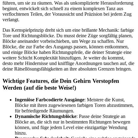
führen, um sie zu räumen. Was als unkomplizierte Herausforderung
beginnt, entwickelt sich schnell zu einem komplexen Tanz aus
verflochtenen Teilen, der Voraussicht und Präzision bei jedem Zug
verlangt.
Das Kernspielprinzip dreht sich um eine brillante Mechanik: farbige
Tore und Richtungsblöcke. Du musst deine Züge sorgfältig planen,
Blöcke aneinander vorbeischieben, um Wege zu schaffen. Nur
Blöcke, die zur Farbe des Ausgangs passen, können entkommen,
und einige Blöcke haben Richtungspfeile, die deiner Strategie eine
weitere Schicht Komplexität hinzufügen. Je weiter du kommst,
desto mehr Hindernisse und knifflige Anordnungen tauchen auf, die
deine Rätsellösungsfähigkeiten an ihre absoluten Grenzen bringen.
Wichtige Features, die Dein Gehirn Verstopfen
Werden (auf die beste Weise!)
Ingeniöse Farbcodierte Ausgänge
: Meistere die Kunst,
Blöcke mit ihren zugewiesenen farbigen Toren abzustimmen,
für befriedigende Räumungen.
Dynamische Richtungsblöcke
: Passe deine Strategie an
Blöcke an, die sich nur in bestimmten Richtungen bewegen
können, und füge jedem Level eine einzigartige Wendung
hinzu.