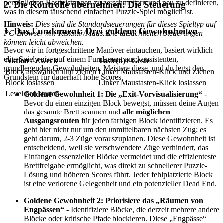
persönlichen Bestleistungen zu zerschmettern und neu zu definieren,
2. Die Kontrolle übernehmen: Die Steuerung
was in diesem täuschend einfachen Puzzle-Spiel möglich ist.
Hinweis:
Dies sind die Standardsteuerungen für dieses Spieltyp auf
1. Das Fundament: Drei goldene Gewohnheiten
PC-Browser mit Tastatur/Maus. Die tatsächlichen Steuerungen
können leicht abweichen.
Bevor wir in fortgeschrittene Manöver eintauchen, basiert wirklich
elite Spielweise auf einem Fundament aus konsistenten,
Aktion / Zweck
Taste(n) / Geste
grundlegenden Gewohnheiten. Meistere diese, und du legst den
Block auswählen und ziehen
Linker Maustasten-Klick und Ziehen
Grundstein für dauerhaft hohe Scores.
Block loslassen
Linker Maustasten-Klick loslassen
Level neu starten
Goldene Gewohnheit 1: Die „Exit-Vorvisualisierung“
-
Bevor du einen einzigen Block bewegst, müssen deine Augen
das gesamte Brett scannen und
alle möglichen
Ausgangsrouten
für jeden farbigen Block identifizieren. Es
geht hier nicht nur um den unmittelbaren nächsten Zug; es
geht darum, 2-3 Züge vorauszuplanen. Diese Gewohnheit ist
entscheidend, weil sie verschwendete Züge verhindert, das
Einfangen essenzieller Blöcke vermeidet und die effizienteste
Brettfreigabe ermöglicht, was direkt zu schnellerer Puzzle-
Lösung und höheren Scores führt. Jeder fehlplatzierte Block
ist eine verlorene Gelegenheit und ein potenzieller Dead End.
Goldene Gewohnheit 2: Priorisiere das „Räumen von
Engpässen“
- Identifiziere Blöcke, die derzeit mehrere andere
Blöcke oder kritische Pfade blockieren. Diese „Engpässe“