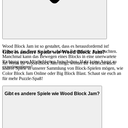
Wood Block Jam ist so gestaltet, dass es herausfordernd ist!
Versucht, das Brett aus einer anderen Perspektive zu betrachten.
Gibt es andere Spiele wie Wood Block Jam?
Manchmal kann das Bewegen eines Blocks in eine unerwartete
Richtung neue Möglichkeiten freischalten. Habt keine Angst zu
Ja! Wenn ihr Wood Block Jam mögt, werdet ihr vielleicht auch
experimentieren!
andere Spiele in unserer Sammlung von Block-Spielen mögen, wie
Color Block Jam Online oder Big Block Blast. Schaut sie euch an
für mehr Puzzle-Spaß!
Gibt es andere Spiele wie Wood Block Jam?