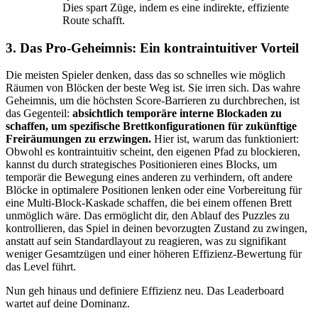
Dies spart Züge, indem es eine indirekte, effiziente
Route schafft.
3. Das Pro-Geheimnis: Ein kontraintuitiver Vorteil
Die meisten Spieler denken, dass das so schnelles wie möglich
Räumen von Blöcken der beste Weg ist. Sie irren sich. Das wahre
Geheimnis, um die höchsten Score-Barrieren zu durchbrechen, ist
das Gegenteil:
absichtlich temporäre interne Blockaden zu
schaffen, um spezifische Brettkonfigurationen für zukünftige
Freiräumungen zu erzwingen.
Hier ist, warum das funktioniert:
Obwohl es kontraintuitiv scheint, den eigenen Pfad zu blockieren,
kannst du durch strategisches Positionieren eines Blocks, um
temporär die Bewegung eines anderen zu verhindern, oft andere
Blöcke in optimalere Positionen lenken oder eine Vorbereitung für
eine Multi-Block-Kaskade schaffen, die bei einem offenen Brett
unmöglich wäre. Das ermöglicht dir, den Ablauf des Puzzles zu
kontrollieren, das Spiel in deinen bevorzugten Zustand zu zwingen,
anstatt auf sein Standardlayout zu reagieren, was zu signifikant
weniger Gesamtzügen und einer höheren Effizienz-Bewertung für
das Level führt.
Nun geh hinaus und definiere Effizienz neu. Das Leaderboard
wartet auf deine Dominanz.