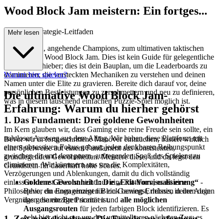
Wood Block Jam meistern: Ein fortges...
chrittener Strategie-Leitfaden
Mehr lesen
Willkommen, angehende Champions, zum ultimativen taktischen
Leitfaden zu Wood Block Jam. Dies ist kein Guide für gelegentliche
Block-Verschieber; dies ist dein Bauplan, um die Leaderboards zu
dominieren, die versteckten Mechaniken zu verstehen und deinen
Warum hier spielen?
Namen unter die Elite zu gravieren. Bereite dich darauf vor, deine
persönlichen Bestleistungen zu zerschmettern und neu zu definieren,
Die ultimative Wood Block Jam-
was in diesem täuschend einfachen Puzzle-Spiel möglich ist.
Erfahrung: Warum du hierher gehörst
1. Das Fundament: Drei goldene Gewohnheiten
Im Kern glauben wir, dass Gaming eine reine Freude sein sollte, ein
nahtloser Ausweg aus dem Alltag. Wir haben diese Plattform mit
Bevor wir in fortgeschrittene Manöver eintauchen, basiert wirklich
einem obsessiven Fokus gebaut: jeden denkbaren Reibungspunkt
elite Spielweise auf einem Fundament aus konsistenten,
zwischen dir und dem puren, aufregenden Spaß des Spielens zu
grundlegenden Gewohnheiten. Meistere diese, und du legst den
eliminieren. Wir kümmern uns um die Komplexitäten,
Grundstein für dauerhaft hohe Scores.
Verzögerungen und Ablenkungen, damit du dich vollständig
Goldene Gewohnheit 1: Die „Exit-Vorvisualisierung“
-
einlassen kannst. Das ist nicht nur eine Plattform; es ist eine
Bevor du einen einzigen Block bewegst, müssen deine Augen
Philosophie, ein Engagement für ein Gaming-Erlebnis, in dem dein
das gesamte Brett scannen und
alle möglichen
Vergnügen die einzige Priorität ist.
Ausgangsrouten
für jeden farbigen Block identifizieren. Es
geht hier nicht nur um den unmittelbaren nächsten Zug; es
1. Zeit zurückerobern: Die Freude am sofortigen