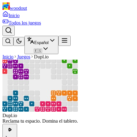
woodout
Inicio
Todos los juegos
Español
🇪🇸
Inicio
Juegos
Dupl.io
Dupl.io
Reclama tu espacio. Domina el tablero.