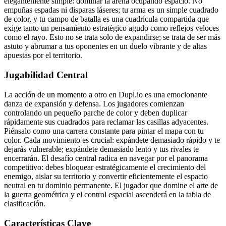
elegantemente simple: dominar la arena ocupando espacio. No
empuñas espadas ni disparas láseres; tu arma es un simple cuadrado
de color, y tu campo de batalla es una cuadrícula compartida que
exige tanto un pensamiento estratégico agudo como reflejos veloces
como el rayo. Esto no se trata solo de expandirse; se trata de ser más
astuto y abrumar a tus oponentes en un duelo vibrante y de altas
apuestas por el territorio.
Jugabilidad Central
La acción de un momento a otro en Dupl.io es una emocionante
danza de expansión y defensa. Los jugadores comienzan
controlando un pequeño parche de color y deben duplicar
rápidamente sus cuadrados para reclamar las casillas adyacentes.
Piénsalo como una carrera constante para pintar el mapa con tu
color. Cada movimiento es crucial: expándete demasiado rápido y te
dejarás vulnerable; expándete demasiado lento y tus rivales te
encerrarán. El desafío central radica en navegar por el panorama
competitivo: debes bloquear estratégicamente el crecimiento del
enemigo, aislar su territorio y convertir eficientemente el espacio
neutral en tu dominio permanente. El jugador que domine el arte de
la guerra geométrica y el control espacial ascenderá en la tabla de
clasificación.
Características Clave