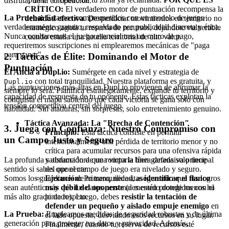
disfrutar de la competición.
CRÍTICO:
El verdadero motor de puntuación recompensa la
La Prueba:
Estamos comprometidos con un modelo de juego
densidad efectiva
. Desperdiciar movimientos en territorio no
verdaderamente gratuito, respaldado por publicidad discreta y ética.
estratégico agota tu reserva de recursos, dejándote vulnerable
Nunca ocultaremos el juego esencial tras un muro de pago,
cuando estalla una batalla territorial de alto valor.
requeriremos suscripciones ni emplearemos mecánicas de "paga
para ganar".
2. Tácticas de Élite: Dominando el Motor de
Puntuación
El Ancla a Dupl.io:
Sumérgete en cada nivel y estrategia de
con total tranquilidad. Nuestra plataforma es gratuita, y
Dupl.io
Las puntuaciones más altas en Dupl.io provienen de abrumar la
siempre lo será. Planifica estratégicamente, expande tu territorio y
capacidad de respuesta de tu oponente. Estas tácticas explotan la
conquista el mapa sabiendo que cada victoria se gana solo con
tensión competitiva central del juego.
habilidad. Sin ataduras, sin sorpresas, solo entretenimiento genuino.
Táctica Avanzada: La "Brecha de Contención"
3. Juega con Confianza: Nuestro Compromiso con
Principio:
Esta táctica consiste en permitir
un Campo Justo y Seguro
intencionalmente una pérdida de territorio menor y no
crítica para acumular recursos para una ofensiva rápida
La profunda satisfacción de una victoria bien ganada solo tiene
y abrumadora que rompa la línea defensiva principal
sentido si sabes que el campo de juego era nivelado y seguro.
del oponente.
Somos los guardianes de tu tranquilidad, asegurando que tus logros
Ejecución:
Primero, necesitas
identificar el flanco
sean auténticos y que tus datos personales estén protegidos con el
más débil del oponente
(a menudo donde menos ha
más alto grado de respeto.
pintado). Luego, debes
resistir la tentación de
defender un pequeño y aislado empuje enemigo
en
La Prueba:
Empleamos medidas de seguridad robustas y de última
el lado opuesto, desviando esos recursos en su lugar.
generación para proteger tus datos y privacidad. Además,
Finalmente, cuando tu reserva de recursos esté