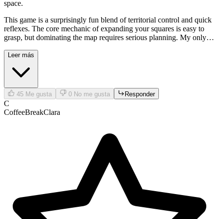
space.
This game is a surprisingly fun blend of territorial control and quick
reflexes. The core mechanic of expanding your squares is easy to
grasp, but dominating the map requires serious planning. My only
small gripe is the server lag sometimes when the lobby fills up—
devs, please optimize! Still, a solid addition to the competitive .io
Leer más
space.
45
Me gusta
0
No me gusta
Responder
C
CoffeeBreakClara