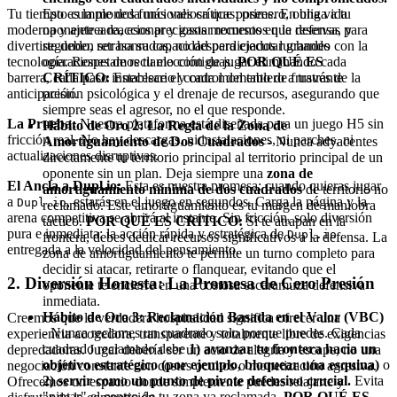
Tu tiempo es la moneda más valiosa que posees. En una vida
Esto cumple dos funciones críticas: primero, obliga a tu
moderna y ajetreada, esos preciosos momentos que reservas para
oponente a reaccionar y gastar recursos en la defensa, y
divertirte deben ser honrados, no desperdiciados luchando con la
segundo, retrasa su capacidad para ejecutar grandes
tecnología. Respetamos tu elección de jugar eliminando cada
operaciones de reclamo contiguas.
POR QUÉ ES
barrera, cada paso innecesario y cada momento de frustrante
CRÍTICO:
Establece el control del tablero a través de la
anticipación.
presión psicológica y el drenaje de recursos, asegurando que
siempre seas el agresor, no el que responde.
La Prueba:
Nuestra plataforma está diseñada para un juego H5 sin
Hábito de Oro 2: La Regla de la Zona de
fricción real. No hay descargas, ni instalaciones, ni parches, ni
Amortiguamiento de Dos Cuadrados
- Nunca adyacentes
actualizaciones disruptivas.
directamente tu territorio principal al territorio principal de un
oponente sin un plan. Deja siempre una
zona de
El Ancla a Dupl.io:
Esta es nuestra promesa: cuando quieras jugar
amortiguamiento mínima de dos cuadrados
de territorio no
a
, estarás en el juego en segundos. Carga la página y la
Dupl.io
reclamado. Este amortiguamiento es tu margen de maniobra
arena competitiva se abrirá al instante. Sin fricción, solo diversión
táctico.
POR QUÉ ES CRÍTICO:
Si te atrapan en la
pura e inmediata: la acción rápida y estratégica de
Dupl.io
frontera, debes dedicar recursos significativos a la defensa. La
entregada a la velocidad del pensamiento.
zona de amortiguamiento te permite un turno completo para
decidir si atacar, retirarte o flanquear, evitando que el
2. Diversión Honesta: La Promesa de Cero Presión
oponente te encierre en una costosa escaramuza defensiva
inmediata.
Hábito de Oro 3: Reclamación Basada en el Valor (VBC)
Creemos que la verdadera hospitalidad significa ofrecer una
- Nunca reclames un cuadrado solo porque puedes. Cada
experiencia acogedora, transparente y totalmente libre de exigencias
cuadrado reclamado debe
1) avanzar tu frontera hacia un
depredadoras. Jugar debería ser un acto de alegría y escape, no una
objetivo estratégico (por ejemplo, bloquear una esquina)
o
negociación constante con costes ocultos o monetización agresiva.
2) servir como un punto de pivote defensivo crucial.
Evita
Ofrecemos un espacio donde simplemente puedes relajarte y
"pintar" el centro de tu zona ya reclamada.
POR QUÉ ES