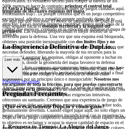
equivocados. El verdadero secreto para romper la barrera de los
500k puntos es hacer lo contrario:
priorizar el control total
El Ancla a Dupl.io:
No encontrarás miles de juegos clonados aquí.
temprano de las cuatro esquinas del mapa.
Presentamos
porque creemos que es un juego competitivo
Dupl.io
excepcional, adictivo y estratégicamente profundo digno de tu
He aquí por qué funciona: El motor de puntuación de Dupl.io está
atención. Esa es nuestra promesa curatorial: menos ruido, más de la
muy sesgado hacia el
dominio territorial y la longitud del
calidad que mereces, centrado en la emoción de dominar el mapa de
perímetro
. Las esquinas proporcionan el mejor retorno de la
Dupl.io.
inversión para la defensa. Una vez que una esquina está bloqueada,
obtienes una posición inexpugnable con
dos límites fijos y no
La Experiencia Definitiva de Dupl.io...
atacables.
Esto reduce drásticamente el número de direcciones que
necesitas defender, liberando la mayoría de tus recursos para la
ofensiva. Al asegurar las esquinas, obligas al oponente a luchar en
: Por Qué Perteneces Aquí
Leer más
tus términos, donde la geometría del mapa favorece tu defensa
establecida. Este comienzo aparentemente lento construye una base
No somos solo una plataforma; somos una filosofía. Cada clic del
inquebrantable para un barrido territorial inevitable de mitad a final
ratón, cada línea de código y cada elección de diseño están
de partida.
impulsados por un principio único e innegociable:
Nosotros nos
Preguntas frecuentes
encargamos de toda la fricción, para que puedas concentrarte
Ahora, toma estos planos y aplícalos. La tabla de clasificación está
únicamente en la diversión.
En un mundo digital obsesionado con
Preguntas Frecuentes
esperando. Demuestra tu dominio.
la complejidad, las suscripciones y las exigencias intrusivas,
ofrecemos un santuario. Creemos que una experiencia de juego de
primera clase debe ser inmediata, respetuosa, segura y, sobre todo,
¿Qué es exactamente Dupl.io y cómo gano?
genuinamente divertida. Cuando eliges jugar aquí, no solo eliges un
juego; eliges nuestro compromiso incondicional con tu experiencia.
Dupl.io es un juego competitivo multijugador de ritmo rápido donde
tu objetivo es reclamar y ocupar la mayor cantidad de espacio en el
1. Recupera tu Tiempo: La Alegría del Juego
mapa. Haces esto colocando estratégicamente cuadrados de colores.