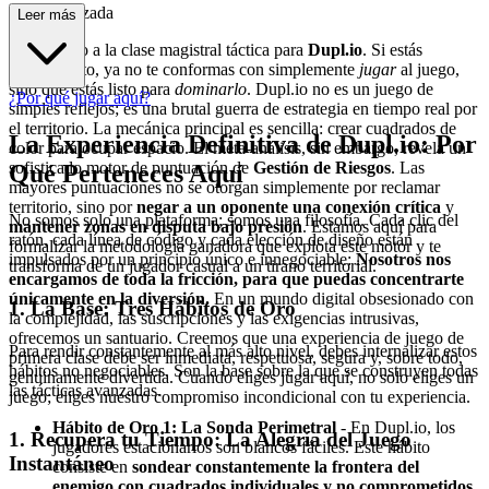
tegia Avanzada
Leer más
Bienvenido a la clase magistral táctica para
Dupl.io
. Si estás
leyendo esto, ya no te conformas con simplemente
jugar
al juego,
sino que estás listo para
dominarlo
. Dupl.io no es un juego de
¿Por qué jugar aquí?
simples reflejos; es una brutal guerra de estrategia en tiempo real por
el territorio. La mecánica principal es sencilla: crear cuadrados de
La Experiencia Definitiva de Dupl.io: Por
color para ocupar espacio. El meta-análisis, sin embargo, revela un
sofisticado motor de puntuación de
Gestión de Riesgos
. Las
Qué Perteneces Aquí
mayores puntuaciones no se otorgan simplemente por reclamar
territorio, sino por
negar a un oponente una conexión crítica
y
No somos solo una plataforma; somos una filosofía. Cada clic del
mantener zonas en disputa bajo presión
. Estamos aquí para
ratón, cada línea de código y cada elección de diseño están
formalizar la metodología ganadora que explota este motor y te
impulsados por un principio único e innegociable:
Nosotros nos
transforma de un jugador casual a un tirano territorial.
encargamos de toda la fricción, para que puedas concentrarte
únicamente en la diversión.
En un mundo digital obsesionado con
1. La Base: Tres Hábitos de Oro
la complejidad, las suscripciones y las exigencias intrusivas,
ofrecemos un santuario. Creemos que una experiencia de juego de
Para rendir constantemente al más alto nivel, debes internalizar estos
primera clase debe ser inmediata, respetuosa, segura y, sobre todo,
hábitos no negociables. Son la base sobre la que se construyen todas
genuinamente divertida. Cuando eliges jugar aquí, no solo eliges un
las tácticas avanzadas.
juego; eliges nuestro compromiso incondicional con tu experiencia.
Hábito de Oro 1: La Sonda Perimetral
- En Dupl.io, los
1. Recupera tu Tiempo: La Alegría del Juego
jugadores estacionarios son blancos fáciles. Este hábito
Instantáneo
consiste en
sondear constantemente la frontera del
enemigo con cuadrados individuales y no comprometidos.