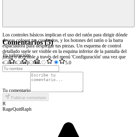
Los controles básicos implican el uso del ratón para dirigir dónde
deseas colocar tus cuadrados, y los botones del ratón o la barra
Comentarios
(
5
)
espaciadora para desplegar tus piezas. Un esquema de control
detallado suele ser visible en la esquina inferior de la pantalla del
Tu valoración
:
juego o accesible a través del menú 'Configuración' una vez que
estás en una partida.
5
.0
Tu comentario
Publicar comentario
R
RageQuitRaph