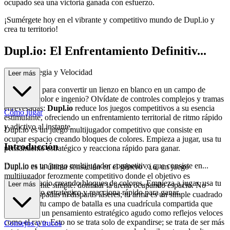
ocupado sea una victoria ganada con esfuerzo.
¡Sumérgete hoy en el vibrante y competitivo mundo de Dupl.io y
crea tu territorio!
Dupl.io: El Enfrentamiento Definitiv...
o de Estrategia y Velocidad
Leer más
¿Estás listo para convertir un lienzo en blanco en un campo de
batalla de color e ingenio? Olvídate de controles complejos y tramas
enrevesadas:
Dupl.io
reduce los juegos competitivos a su esencia
Cómo jugar
estimulante, ofreciendo un enfrentamiento territorial de ritmo rápido
y adictivo al instante.
Dupl.io es un juego multijugador competitivo que consiste en
ocupar espacio creando bloques de colores. Empieza a jugar, usa tu
Introducción
pensamiento estratégico y reacciona rápido para ganar.
Dupl.io es un juego multijugador competitivo que consiste en...
Dupl.io es la última sensación en el género
, un juego
.io
multijugador ferozmente competitivo donde el objetivo es
ocupar espacio creando bloques de colores. Empieza a jugar, usa tu
Leer más
elegantemente simple: dominar la arena ocupando espacio. No
pensamiento estratégico y reacciona rápido para ganar.
empuñas espadas ni disparas láseres; tu arma es un simple cuadrado
de color, y tu campo de batalla es una cuadrícula compartida que
exige tanto un pensamiento estratégico agudo como reflejos veloces
como el rayo. Esto no se trata solo de expandirse; se trata de ser más
Consejos y trucos