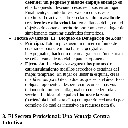
defender un pequeño y aislado empuje enemigo
en
el lado opuesto, desviando esos recursos en su lugar.
Finalmente, cuando tu reserva de recursos esté
maximizada, activas la brecha lanzando un
asalto de
tres frentes y alta velocidad
en el flanco débil, con el
objetivo de cortar su territorio por completo en lugar de
simplemente capturar cuadrados fronterizos.
Táctica Avanzada: El "Bloqueo de Denegación de Zona"
Principio:
Esto implica usar un número mínimo de
cuadrados para crear una barrera geográfica
inexpugnable, haciendo que una gran sección del mapa
sea efectivamente no viable para el oponente.
Ejecución:
La clave es
asegurar los puntos de
estrangulamiento
(pasillos estrechos o esquinas del
mapa) temprano. En lugar de llenar la esquina, creas
una
línea diagonal
de cuadrados que sella el área. Esto
obliga al oponente a desperdiciar recursos masivos
tratando de romper tu diagonal o a conceder toda la
sección. La idea principal es
bloquear la zona
(haciéndola inútil para ellos) en lugar de reclamarla por
completo (lo cual es intensivo en recursos para ti).
3. El Secreto Profesional: Una Ventaja Contra-
Intuitiva