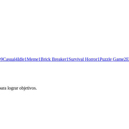
e
9
Casual
4
Idle
1
Meme
1
Brick Breaker
1
Survival Horror
1
Puzzle Game
2
E
ara lograr objetivos.