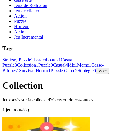
casse-tête
Jeux de Réflexion
Jeu de clicker
Action
Puzzle
Horreur
Action
Jeu Incrémental
Tags
Strategy Puzzle
1
Leaderboards
1
Casual
Puzzle
3
Collection
1
Puzzle
9
Casual
4
Idle
1
Meme
1
Casse-
Briques
1
Survival Horror
1
Puzzle Game
2
Stratégie
6
More
Collection
Jeux axés sur la collecte d'objets ou de ressources.
1 jeu trouvé(s)