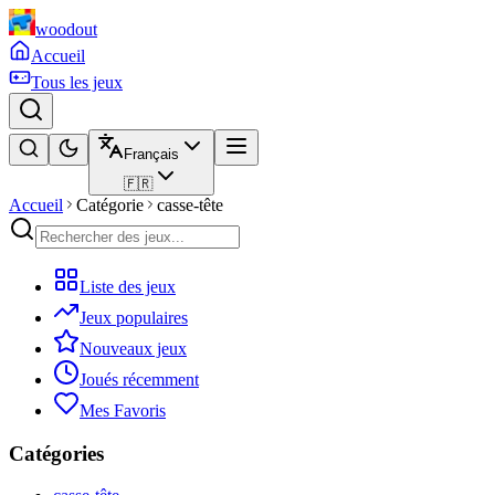
woodout
Accueil
Tous les jeux
Français
🇫🇷
Accueil
Catégorie
casse-tête
Liste des jeux
Jeux populaires
Nouveaux jeux
Joués récemment
Mes Favoris
Catégories