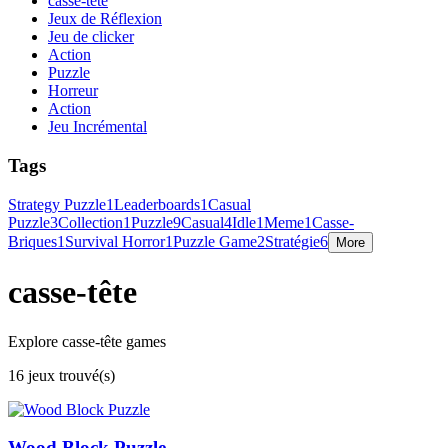
casse-tête
Jeux de Réflexion
Jeu de clicker
Action
Puzzle
Horreur
Action
Jeu Incrémental
Tags
Strategy Puzzle
1
Leaderboards
1
Casual
Puzzle
3
Collection
1
Puzzle
9
Casual
4
Idle
1
Meme
1
Casse-
Briques
1
Survival Horror
1
Puzzle Game
2
Stratégie
6
More
casse-tête
Explore casse-tête games
16 jeux trouvé(s)
Wood Block Puzzle