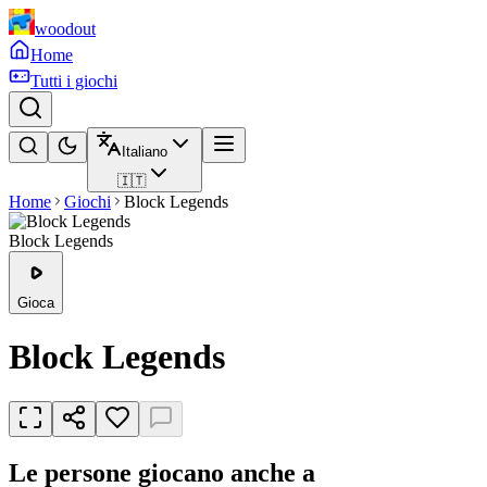
woodout
Home
Tutti i giochi
Italiano
🇮🇹
Home
Giochi
Block Legends
Block Legends
Gioca
Block Legends
Le persone giocano anche a