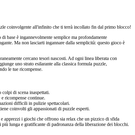
e coinvolgente all'infinito che ti terrà incollato fin dal primo blocco!
tto di base è ingannevolmente semplice ma profondamente
pagante. Ma non lasciarti ingannare dalla semplicità: questo gioco è
aneamente cercano tesori nascosti. Ad ogni linea liberata con
ggiunge uno strato esilarante alla classica formula puzzle,
ando le tue ricompense.
colpi di scena inaspettati.
e e ricompense continue.
oni difficili in pulizie spettacolari.
ene coinvolti gli appassionati di puzzle esperti.
 e apprezzi i giochi che offrono sia relax che un pizzico di sfida
i più lunga e gratificante di padronanza della liberazione dei blocchi.