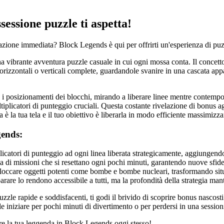
essione puzzle ti aspetta!
azione immediata? Block Legends è qui per offrirti un'esperienza di puzzl
na vibrante avventura puzzle casuale in cui ogni mossa conta. Il conce
e orizzontali o verticali complete, guardandole svanire in una cascata ap
 posizionamenti dei blocchi, mirando a liberare linee mentre contempor
tiplicatori di punteggio cruciali. Questa costante rivelazione di bonus a
la tua tela e il tuo obiettivo è liberarla in modo efficiente massimizz
gends:
catori di punteggio ad ogni linea liberata strategicamente, aggiungendo 
di missioni che si resettano ogni pochi minuti, garantendo nuove sfid
occare oggetti potenti come bombe e bombe nucleari, trasformando situazi
are lo rendono accessibile a tutti, ma la profondità della strategia manti
zle rapide e soddisfacenti, ti godi il brivido di scoprire bonus nascosti
ole iniziare per pochi minuti di divertimento o per perdersi in una session
are la tua leggenda in Block Legends oggi stesso!