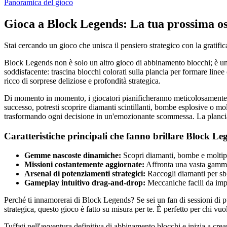
Panoramica del gioco
Gioca a Block Legends: La tua prossima oss
Stai cercando un gioco che unisca il pensiero strategico con la gratific
Block Legends non è solo un altro gioco di abbinamento blocchi; è u
soddisfacente: trascina blocchi colorati sulla plancia per formare line
ricco di sorprese deliziose e profondità strategica.
Di momento in momento, i giocatori pianificheranno meticolosamente i
successo, potresti scoprire diamanti scintillanti, bombe esplosive o mol
trasformando ogni decisione in un'emozionante scommessa. La plancia è 
Caratteristiche principali che fanno brillare Block Le
Gemme nascoste dinamiche:
Scopri diamanti, bombe e moltipli
Missioni costantemente aggiornate:
Affronta una vasta gamma 
Arsenal di potenziamenti strategici:
Raccogli diamanti per sbl
Gameplay intuitivo drag-and-drop:
Meccaniche facili da impar
Perché ti innamorerai di Block Legends? Se sei un fan di sessioni di puz
strategica, questo gioco è fatto su misura per te. È perfetto per chi vu
Tuffati nell'avventura definitiva di abbinamento blocchi e inizia a cre