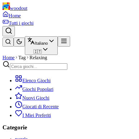
woodout
Home
Tutti i giochi
Italiano
🇮🇹
Home
Tag
Relaxing
Elenco Giochi
Giochi Popolari
Nuovi Giochi
Giocati di Recente
I Miei Preferiti
Categorie