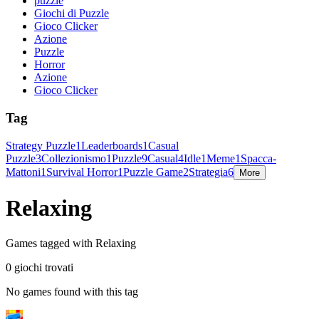
puzzle
Giochi di Puzzle
Gioco Clicker
Azione
Puzzle
Horror
Azione
Gioco Clicker
Tag
Strategy Puzzle
1
Leaderboards
1
Casual
Puzzle
3
Collezionismo
1
Puzzle
9
Casual
4
Idle
1
Meme
1
Spacca-
Mattoni
1
Survival Horror
1
Puzzle Game
2
Strategia
6
More
Relaxing
Games tagged with Relaxing
0 giochi trovati
No games found with this tag