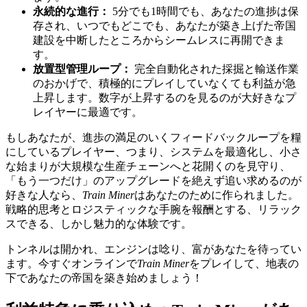
永続的な進行：
5分でも1時間でも、あなたの進捗は保
存され、いつでもどこでも、あなたが築き上げた帝国
建設を中断したところからシームレスに再開できま
す。
放置型管理ループ：
完全自動化された採掘と輸送作業
のおかげで、積極的にプレイしていなくても利益が急
上昇します。数字が上昇するのを見るのが大好きなプ
レイヤーに最適です。
もしあなたが、進歩の満足のいくフィードバックループを糧
にしているプレイヤー、つまり、システムを最適化し、小さ
な始まりが大規模な生産チェーンへと花開くのを見守り、
「もう一つだけ」のアップグレードを絶えず追い求めるのが
好きな人なら、
Train Miner
はあなたのために作られました。
戦略的思考とロジスティックな手腕を報酬とする、リラック
スできる、しかし魅力的な体験です。
トンネルは開かれ、エンジンは唸り、富があなたを待ってい
ます。今すぐオンラインで
Train Miner
をプレイして、地表の
下であなたの帝国を築き始めましょう！