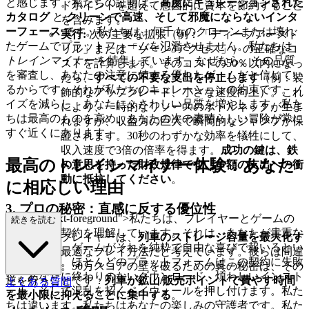
と感じます。私たちの証明は、
高度にキュレーションされた
ドポイントを超えて意図的に資本を節約すること
カタログ
と
クリーンで高速、そして邪魔にならないインタ
を含みます。
ーフェース
です。私たちは、何千ものクローンまたは壊れ
実行:
次の主要な拡張（例：「ディープアースド
たゲームでプラットフォームを氾濫させません。私たちは
リル」または「ゾーン3アクセス」）の正確なコ
トレインマイナー
を特集しています。なぜなら、その品質
ストを計算します。そのコストの50％以内になっ
を審査し、あなたの注意に値する優れたゲームだと信じてい
たら、
すべての不要な支出を停止します
（例：装
るからです。それが私たちのキュレーションの約束です。ノ
飾的なアップグレード、小さな速度向上）。これ
イズを減らし、あなたにふさわしい品質を増やします。私た
により、一時的なリソースのボトルネックが生ま
ちは最高のものを高め、あなたの次の素晴らしい冒険が常に
れますが、収益力の巨大で瞬間的なジャンプが保
すぐ近くにあります。
証されます。30秒のわずかな効率を犠牲にして、
収入速度で3倍の倍率を得ます。
成功の鍵は、鉄
最高のトレインマイナー体験：あなた
の意思を持った財政規律です。少額の支出への衝
動に抵抗してください
。
に相応しい理由
3. プロの秘密：直感に反する優位性
ss="mb-4 text-foreground">私たちは、プレイヤーとゲームの
続きを読む
間の神聖な契約を理解しています。それは、あなたが貴重な
ほとんどのプレイヤーは、
列車のストレージ容量を最大化す
時間を捧げ、ゲームがそれを純粋で自由な喜びで報いるとい
る
ことが、最適なプレイ方法だと考えています。彼らは間違
うものです。ほとんどのプラットフォームはこの契約に失敗
っています。50万スコアの壁を破るための真の秘密は、その
し、あなたに終わりのないダウンロード、煩わしいインスト
逆を行うことです：
列車が鉱山/販売ポイントで費やす時間
よくある質問
ール、そして混乱を招くペイウォールを押し付けます。私た
を最小限に抑えることに集中する
。
ちは違います。私たちはあなたの楽しみの守護者です。私た