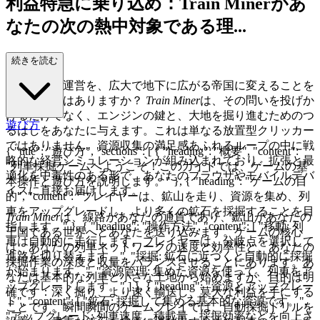
利益特急に乗り込め：Train Minerがあ
なたの次の熱中対象である理...
由
続きを読む
質素な鉄道運営を、広大で地下に広がる帝国に変えることを
夢見たことはありますか？
Train Miner
は、その問いを投げか
けるだけでなく、エンジンの鍵と、大地を掘り進むためのつ
遊び方
るはしをあなたに与えます。これは単なる放置型クリッカー
ではありません。資源収集の満足感あふれるループの中に戦
{ "title": "遊び方", "sections": [ { "heading": "概要", "content":
略的な経営シミュレーションが組み込まれており、拡張と最
"列車採掘ゲームへようこそ！このガイドでは、ゲームの基
適化を中毒性のある形で、あなたのブラウザやモバイルデバ
本操作と遊び方を説明します。" }, { "heading": "ゲームの目
イスに直接お届けします。
的", "content": "プレイヤーは、鉱山を走り、資源を集め、列
車をアップグレードし、より多くの鉱石を採掘することを目
Train Miner
は、線路があなたの通貨であり、鉱山があなたの
指します。" }, { "heading": "操作方法", "content": [ "移動: 列
王国である世界へとあなたを送り込みます。ゲームの核心
車は自動的に走行します。プレイヤーは、分岐点を選択して
は、あなたの列車ネットワークの速度と効率性と、あなたの
進路を切り替えます。", "採掘: 鉱石に近づくと自動的に採掘
採掘作業の深度と収量をバランスさせることにあります。あ
が始まります。", "資源管理: 集めた資源を使って、列車をア
なたは基本的な列車と小さな土地から始めますが、目的は明
ップグレードします。" ] }, { "heading": "資源とアップグレー
確です：深く掘り、より速く輸送し、莫大な利益を手にする
ド", "content": [ "鉱石: 採掘して集める基本的な資源です。",
ことです。瞬間瞬間のゲームプレイでは、自動採掘ドリルを
"アップグレード: 列車速度、積載量、採掘効率などを向上さ