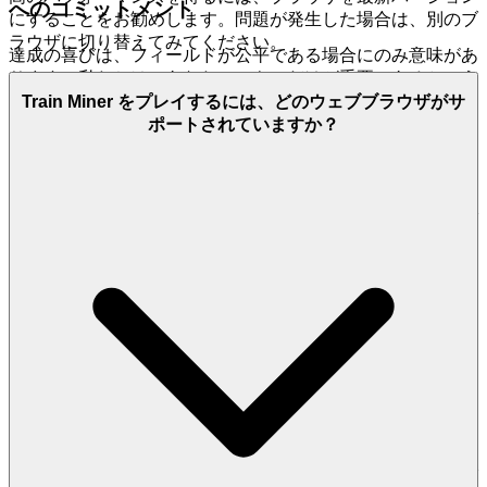
へのコミットメント
にすることをお勧めします。問題が発生した場合は、別のブ
ラウザに切り替えてみてください。
達成の喜びは、フィールドが公平である場合にのみ意味があ
ります。私たちは、あなたのスキルだけが重要であるという
ことを知っていることから得られる安心感を提供します。私
Train Miner をプレイするには、どのウェブブラウザがサ
たちは、あなたのデータを保護し、
チートや不公平なプレイ
ポートされていますか？
に対するゼロ・トレランス・ポリシー
を保証する、堅牢な
最先端のセキュリティフレームワーク
を実施しています。
ゲームにエネルギーを費やすとき、あなたは安全で信頼でき
る環境に値します。あなたの戦略と資源管理の真のテストで
あることを知って、
トレインマイナー
のリーダーボードの
トップスポットを目指しましょう。私たちは安全で公正な遊
び場を構築するので、あなたは自分の遺産を築くことに集中
し、あなたの成果が本当にあなた自身のものだと信頼できま
す。
4. プレイヤーへの敬意：厳選された、品質第一の
世界
あなたの時間と知性は、低品質のジャンクに無駄にされるに
は貴重すぎます。私たちは、あなたを単なる消費者としてで