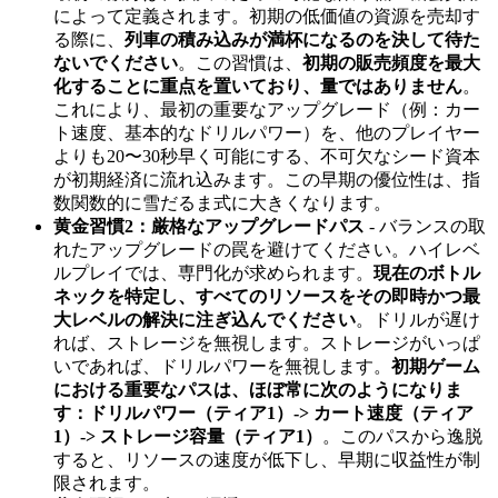
によって定義されます。初期の低価値の資源を売却す
る際に、
列車の積み込みが満杯になるのを決して待た
ないでください
。この習慣は、
初期の販売頻度を最大
化することに重点を置いており、量ではありません
。
これにより、最初の重要なアップグレード（例：カー
ト速度、基本的なドリルパワー）を、他のプレイヤー
よりも20〜30秒早く可能にする、不可欠なシード資本
が初期経済に流れ込みます。この早期の優位性は、指
数関数的に雪だるま式に大きくなります。
黄金習慣2：厳格なアップグレードパス
- バランスの取
れたアップグレードの罠を避けてください。ハイレベ
ルプレイでは、専門化が求められます。
現在のボトル
ネックを特定し、すべてのリソースをその即時かつ最
大レベルの解決に注ぎ込んでください
。ドリルが遅け
れば、ストレージを無視します。ストレージがいっぱ
いであれば、ドリルパワーを無視します。
初期ゲーム
における重要なパスは、ほぼ常に次のようになりま
す：ドリルパワー（ティア1）-> カート速度（ティア
1）-> ストレージ容量（ティア1）
。このパスから逸脱
すると、リソースの速度が低下し、早期に収益性が制
限されます。