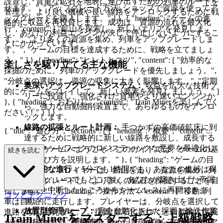
設置し、貴重な鉱石を地表に運び出すための列車のルートを
せます。", "アップグレード方法: ショップで資源を使ってア
管理し、より良い機械や長い線路をアンロックするために戦
ップグレードを購入します。" ] }, { "heading": "ゲームの進
略的に収益を再投資します。成功は、資源の流れを最大化
行", "content": [ "鉱山を探索し、新しいエリアを発見しま
し、あなたの利益エンジンが決して停止しないようにするこ
す。", "より多くの資源を集め、列車をアップグレードしま
とにかかっています。
す。", "ゲームの目標を達成するために、戦略を立てましょ
う。" ] }, { "heading": "ヒントとコツ", "content": [ "効率的な
楽しさを駆り立てる主な機能
採掘のために、列車のアップグレードを優先しましょう。",
"分岐点の選択は、資源の収集に大きく影響します。", "定期
奥深いアップグレードシステム：
収益を広大な技術ツ
的にゲームをプレイして、新しい要素を発見しましょう。" ]
リーに投資し、強化された貨車やより速いエンジンか
}, { "heading": "おわりに", "content": "Train Minerを楽しんでく
ら、強力な自動掘削装置まで、あらゆるものをアンロ
ださい！" } ] }
ックします。
線路の拡張とルート計画：
手つかずの高価値鉱床に到
{ "title": "遊び方", "sections": [ { "heading": "概要", "content"...
達するために戦略的に新しい線路を敷設し、成長する
地下ネットワークのロジスティックな悪夢を最適化し
: "列車採掘ゲームへようこそ！このガイドでは、ゲームの基
続きを読む
ます。
本操作と遊び方を説明します。" }, { "heading": "ゲームの目
永続的な進行：
5分でも1時間でも、あなたの進捗は保
的", "content": "プレイヤーは、鉱山を走り、資源を集め、列
存され、いつでもどこでも、あなたが築き上げた帝国
車をアップグレードし、より多くの鉱石を採掘することを目
建設を中断したところからシームレスに再開できま
指します。" }, { "heading": "操作方法", "content": [ "移動: 列
コツとテクニック
す。
車は自動的に走行します。プレイヤーは、分岐点を選択して
放置型管理ループ：
完全自動化された採掘と輸送作業
進路を切り替えます。", "採掘: 鉱石に近づくと自動的に採掘
Train Minerをマスターする：上級戦略
のおかげで、積極的にプレイしていなくても利益が急
が始まります。", "資源管理: 集めた資源を使って、列車をア