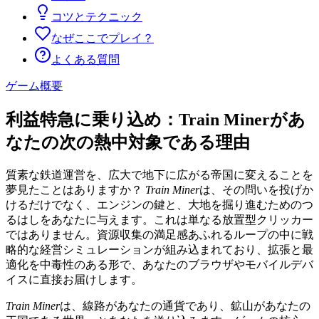
コツとテクニック
なぜここでプレイ？
よくある質問
ゲーム概要
利益特急に乗り込め：Train Minerがあ
なたの次の熱中対象である理由
質素な鉄道運営を、広大で地下に広がる帝国に変えることを
夢見たことはありますか？
Train Miner
は、その問いを投げか
けるだけでなく、エンジンの鍵と、大地を掘り進むためのつ
るはしをあなたに与えます。これは単なる放置型クリッカー
ではありません。資源収集の満足感あふれるループの中に戦
略的な経営シミュレーションが組み込まれており、拡張と最
適化を中毒性のある形で、あなたのブラウザやモバイルデバ
イスに直接お届けします。
Train Miner
は、線路があなたの通貨であり、鉱山があなたの