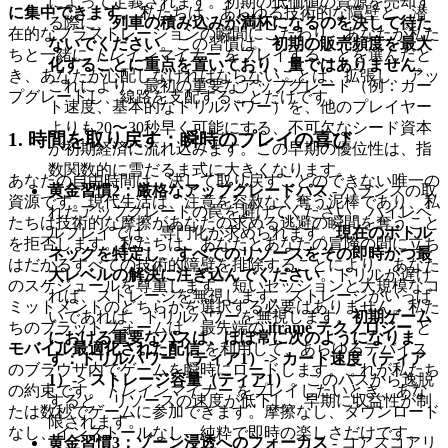
によって定義されます。初期の低価値の資源を売却す
に集中できます。
私たちは、あらゆる技術的な障壁と、潜
る際に、
列車の積み込みが満杯になるのを決して待た
在的なフラストレーションの瞬間にこだわり、あなたが私た
ないでください
。この習慣は、
初期の販売頻度を最大
ちと一緒に
トレインマイナー
をプレイすることを選んだと
化することに重点を置いており、量ではありません
。
き、あなたが心配しなければならないことは、拡張し、アッ
これにより、最初の重要なアップグレード（例：カー
プグレードし、線路を支配することだけです。
ト速度、基本的なドリルパワー）を、他のプレイヤー
よりも20〜30秒早く可能にする、不可欠なシード資本
1. 時間を取り戻す：瞬時のプレイの喜び
が初期経済に流れ込みます。この早期の優位性は、指
数関数的に雪だるま式に大きくなります。
あなたの自由時間は、決して取り戻すことのできない唯一の
黄金習慣2：厳格なアップグレードパス
- バランスの取
資源です。現代生活は、注意を容赦なく奪う泥棒であり、私
れたアップグレードの罠を避けてください。ハイレベ
たちは技術的な摩擦があなたの求める逃避の瞬間を奪うこと
ルプレイでは、専門化が求められます。
現在のボトル
を拒否します。私たちは、あなたとあなたの冒険の間に立ち
ネックを特定し、すべてのリソースをその即時かつ最
はだかるすべての技術的障壁を排除することにより、あなた
大レベルの解決に注ぎ込んでください
。ドリルが遅け
のスケジュールを尊重します。短いセッションと大規模なコ
れば、ストレージを無視します。ストレージがいっぱ
ミットメントのどちらかを選択する必要はありません。私た
いであれば、ドリルパワーを無視します。
初期ゲーム
ちのプラットフォームは、最先端の
iframe テクノロジー
と
における重要なパスは、ほぼ常に次のようになりま
モバイル最適化された配信
を利用して、あらゆるデバイス
す：ドリルパワー（ティア1）-> カート速度（ティア
のブラウザ内でゲームを瞬時にロードします。これが私たち
1）-> ストレージ容量（ティア1）
。このパスから逸脱
の約束です。
トレインマイナー
をプレイしたいとき、あな
すると、リソースの速度が低下し、早期に収益性が制
たは数秒でゲームに参加できます。摩擦なし、ダウンロード
限されます。
なし、インストールなし—純粋で即時の楽しさだけです。
黄金習慣3：ゾーン浸透へのフォーカス
- コアスコアリ