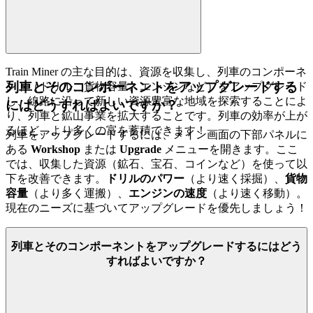
Train Miner の主な目的は、資源を収集し、列車のコンポーネ
列車とそのコンポーネントをアップグレードする
ント（ドリル、貨物容量、エンジンなど）をアップグレード
し、線路に沿って新しい資源豊富な地域を探索することによ
にはどうすればよいですか？
り、列車と鉱山事業を拡大することです。列車の効率が上が
るほど、より多くの富を蓄積できます！
列車をアップグレードするには、メイン画面の下部パネルに
ある
Workshop
または
Upgrade
メニューを開きます。ここ
では、収集した資源（鉱石、宝石、コインなど）を使って以
下を改善できます。
ドリルのパワー
（より速く採掘）、
貨物
容量
（より多く運搬）、
エンジンの速度
（より速く移動）。
現在のニーズに基づいてアップグレードを優先しましょう！
列車とそのコンポーネントをアップグレードするにはどう
すればよいですか？