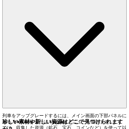
列車をアップグレードするには、メイン画面の下部パネルに
珍しい素材や新しい資源はどこで見つけられます
ある
Workshop
または
Upgrade
メニューを開きます。ここ
では、収集した資源（鉱石、宝石、コインなど）を使って以