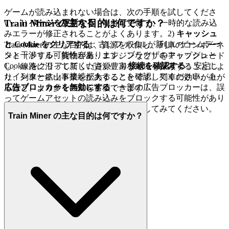
ゲームが読み込まれない場合は、次の手順を試してくださ
Train Miner の主な目的は何ですか？
い。1)
ページを更新する
：単純な更新で、一時的な読み込
みエラーが修正されることがよくあります。2)
キャッシュ
と Cookie をクリアする
：古いファイルが新しいゲームデー
Train Miner の主な目的は、資源を収集し、列車のコンポーネ
タと干渉する可能性があります。ブラウザのキャッシュと
ント（ドリル、貨物容量、エンジンなど）をアップグレード
Cookie をクリアしてください。3)
接続を確認する
：安定し
し、線路に沿って新しい資源豊富な地域を探索することによ
たインターネット接続があることを確認してください。4)
り、列車と鉱山事業を拡大することです。列車の効率が上が
広告ブロッカーを無効にする
：一部の広告ブロッカーは、誤
るほど、より多くの富を蓄積できます！
ってゲームアセットの読み込みをブロックする可能性があり
ます。ゲームサイトでそれらを無効にしてみてください。
Train Miner の主な目的は何ですか？