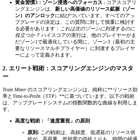
黄金習慣3：ゾーン浸透へのフォーカス
- コアスコアリ
ングエンジンは、
新しい高価値のリソース鉱脈（ゾー
ン）のアンロック
に結びついています。すべてのアッ
プグレードの決定は、この質問に対して慎重に検討す
る必要があります：
これは次のゾーンに到達するのに
役立つか？
ハイスコアの実行は、他のプレイヤーがま
だゾーン1で最適化している間に、ゾーン3（最初の主
要なリソースマルチプライヤー）に到達するプレイヤ
ーによって定義されます。
2. エリート戦術：スコアリングエンジンのマスタ
ー
Train Miner
のスコアリングエンジンは、純粋に**リソース効
率とTime-to-Profit（TTP）**に基づいています。以下の戦術
は、アップグレードシステムの指数関数的な曲線を利用しま
す。
高度な戦術：「速度重視」の原則
原則:
この戦術は、高頻度、低遅延のリソース供
給が、高容量、低頻度の供給よりも、時間の経過