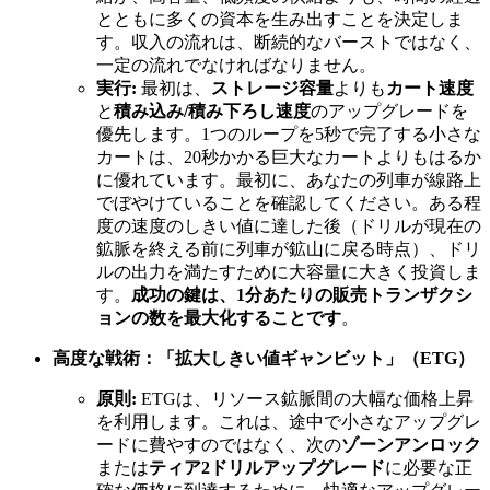
とともに多くの資本を生み出すことを決定しま
す。収入の流れは、断続的なバーストではなく、
一定の流れでなければなりません。
実行:
最初は、
ストレージ容量
よりも
カート速度
と
積み込み/積み下ろし速度
のアップグレードを
優先します。1つのループを5秒で完了する小さな
カートは、20秒かかる巨大なカートよりもはるか
に優れています。最初に、あなたの列車が線路上
でぼやけていることを確認してください。ある程
度の速度のしきい値に達した後（ドリルが現在の
鉱脈を終える前に列車が鉱山に戻る時点）、ドリ
ルの出力を満たすために大容量に大きく投資しま
す。
成功の鍵は、1分あたりの販売トランザクシ
ョンの数を最大化することです
。
高度な戦術：「拡大しきい値ギャンビット」（ETG）
原則:
ETGは、リソース鉱脈間の大幅な価格上昇
を利用します。これは、途中で小さなアップグレ
ードに費やすのではなく、次の
ゾーンアンロック
または
ティア2ドリルアップグレード
に必要な正