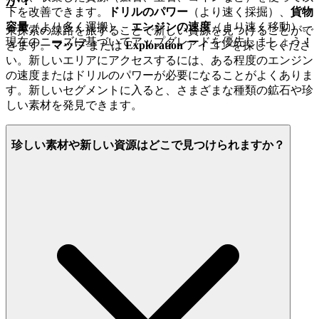
か？
下を改善できます。
ドリルのパワー
（より速く採掘）、
貨物
容量
（より多く運搬）、
エンジンの速度
（より速く移動）。
未探索の線路を旅することで新しい資源を見つけることがで
現在のニーズに基づいてアップグレードを優先しましょう！
きます。
マップ
または
Exploration
アイコンを探してくださ
い。新しいエリアにアクセスするには、ある程度のエンジン
の速度またはドリルのパワーが必要になることがよくありま
す。新しいセグメントに入ると、さまざまな種類の鉱石や珍
しい素材を発見できます。
珍しい素材や新しい資源はどこで見つけられますか？