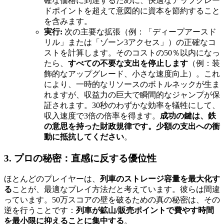
確な価格に到達するために、快適なアップグレー
ドポイントを超えて意図的に資本を節約すること
を含みます。
実行:
次の主要な拡張（例：「ディープアースド
リル」または「ゾーン3アクセス」）の正確なコ
ストを計算します。そのコストの50％以内になっ
たら、
すべての不要な支出を停止します
（例：装
飾的なアップグレード、小さな速度向上）。これ
により、一時的なリソースのボトルネックが生ま
れますが、収益力の巨大で瞬間的なジャンプが保
証されます。30秒のわずかな効率を犠牲にして、
収入速度で3倍の倍率を得ます。
成功の鍵は、鉄
の意思を持った財政規律です。少額の支出への衝
動に抵抗してください
。
3. プロの秘密：直感に反する優位性
ほとんどのプレイヤーは、
列車のストレージ容量を最大化す
る
ことが、最適なプレイ方法だと考えています。彼らは間違
っています。50万スコアの壁を破るための真の秘密は、その
逆を行うことです：
列車が鉱山/販売ポイントで費やす時間
を最小限に抑えることに集中する
。