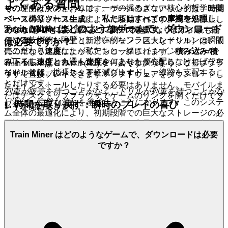
よくある質問
ちのプラットフォームは、一つの揺るぎない核心的哲学に基
その理由は次のとおりです。ゲームのスコアリングは、
時間
づいて構築されています。
私たちはすべての摩擦を処理し、
ベースのリソース生成
によって駆動されます。列車が静止し
Train Miner はどのようなゲームで、ダウンロード
あなたは純粋に楽しむことに集中できます。
私たちは、あ
ている1秒ごとに、資本がアイドル状態になります。最も高
らゆる技術的な障壁と、潜在的なフラストレーションの瞬間
価なアップグレード（新しいゾーン、巨大なドリル）は、販
は必要ですか？
にこだわり、あなたが私たちと一緒に
トレインマイナー
を
売の単なる
速度
によってアンロックされます。
積み込み/積
プレイすることを選んだとき、あなたが心配しなければなら
み下ろし速度
と
カート速度
を何よりも優先することで、「ア
Train Miner は HTML5 (H5) ゲームです。つまり、ウェブブラ
ないことは、拡張し、アップグレードし、線路を支配するこ
イドル状態」のリスクを軽減します。
ウザで直接プレイできます！ソフトウェアをダウンロードし
とだけです。
たりインストールしたりする必要はありません。モバイルま
列車が販売を待つことがなく、ドリルが列車を待つことがな
たはデスクトップブラウザでゲームのリンクを開くだけでプ
ければ、完璧な流れを達成したことになります
。このシステ
1. 時間を取り戻す：瞬時のプレイの喜び
レイを開始できます。
ム全体の最適化により、初期段階での巨大なストレージの必
要性が回避され、列車はストレージ容量（またはその欠如）
あなたの自由時間は、決して取り戻すことのできない唯一の
が関係なくなるほど十分に速くリソースを販売します。主要
Train Miner はどのようなゲームで、ダウンロードは必要
資源です。現代生活は、注意を容赦なく奪う泥棒であり、私
なボトルネックが
ストレージ
から
移動時間
にシフトし、これ
ですか？
たちは技術的な摩擦があなたの求める逃避の瞬間を奪うこと
は簡単に解決できる問題です。
を拒否します。私たちは、あなたとあなたの冒険の間に立ち
はだかるすべての技術的障壁を排除することにより、あなた
線路は開いています。さあ、戦略を実行し、リーダーボード
のスケジュールを尊重します。短いセッションと大規模なコ
を書き換えましょう。
ミットメントのどちらかを選択する必要はありません。私た
ちのプラットフォームは、最先端の
iframe テクノロジー
と
モバイル最適化された配信
を利用して、あらゆるデバイス
のブラウザ内でゲームを瞬時にロードします。これが私たち