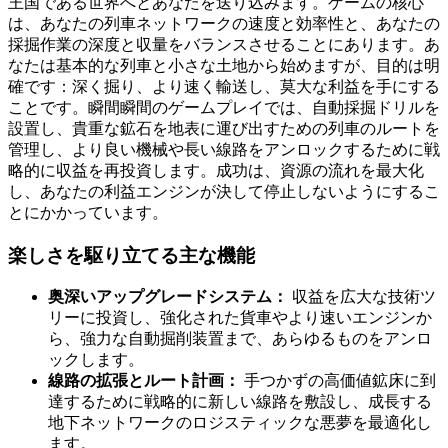
王国である世界へとあなたを送り込みます。ゲームの核心
は、あなたの列車ネットワークの速度と効率性と、あなたの
採掘作業の深度と収量をバランスさせることにあります。あ
なたは基本的な列車と小さな土地から始めますが、目的は明
確です：深く掘り、より速く輸送し、莫大な利益を手にする
ことです。瞬間瞬間のゲームプレイでは、自動採掘ドリルを
設置し、貴重な鉱石を地表に運び出すための列車のルートを
管理し、より良い機械や長い線路をアンロックするために戦
略的に収益を再投資します。成功は、資源の流れを最大化
し、あなたの利益エンジンが決して停止しないようにするこ
とにかかっています。
楽しさを駆り立てる主な機能
奥深いアップグレードシステム：
収益を広大な技術ツ
リーに投資し、強化された貨車やより速いエンジンか
ら、強力な自動掘削装置まで、あらゆるものをアンロ
ックします。
線路の拡張とルート計画：
手つかずの高価値鉱床に到
達するために戦略的に新しい線路を敷設し、成長する
地下ネットワークのロジスティックな悪夢を最適化し
ます。