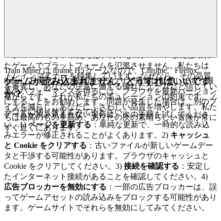
はなく、インタラクティブエンターテイメントの目利きの愛
好家として扱うことで、私たちの敬意を示します。感情的な
メリットは？あなたは、見られ、理解され、尊重されている
と感じます。私たちの証明は、
高度にキュレーションされた
カタログ
と
クリーンで高速、そして邪魔にならないインタ
ーフェース
です。私たちは、何千ものクローンまたは壊れ
たゲームでプラットフォームを氾濫させません。私たちは
Train Miner は iframe H5 ゲームなので、Chrome、Firefox、
トレインマイナー
を特集しています。なぜなら、その品質
ゲームが読み込まれません。どうすればいいです
Safari、Edge などの最新のブラウザで最適に動作します。最
を審査し、あなたの注意に値する優れたゲームだと信じてい
高のパフォーマンスを得るには、ブラウザを最新バージョン
か？
るからです。それが私たちのキュレーションの約束です。ノ
にすることをお勧めします。問題が発生した場合は、別のブ
イズを減らし、あなたにふさわしい品質を増やします。私た
ラウザに切り替えてみてください。
ゲームが読み込まれない場合は、次の手順を試してくださ
ちは最高のものを高め、あなたの次の素晴らしい冒険が常に
い。1)
ページを更新する
：単純な更新で、一時的な読み込
すぐ近くにあります。
みエラーが修正されることがよくあります。2)
キャッシュ
と Cookie をクリアする
：古いファイルが新しいゲームデー
タと干渉する可能性があります。ブラウザのキャッシュと
Cookie をクリアしてください。3)
接続を確認する
：安定し
たインターネット接続があることを確認してください。4)
広告ブロッカーを無効にする
：一部の広告ブロッカーは、誤
ってゲームアセットの読み込みをブロックする可能性があり
ます。ゲームサイトでそれらを無効にしてみてください。