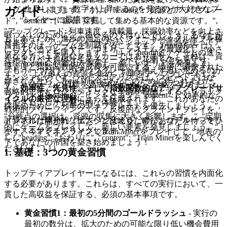
上昇します。数字が上昇するのを見るのが大好きなプ
ガイド
ップグレードします。" ] }, { "heading": "資源とアップグレー
レイヤーに最適です。
ド", "content": [ "鉱石: 採掘して集める基本的な資源です。",
"アップグレード: 列車速度、積載量、採掘効率などを向上さ
暇つぶしのためにここにいるのではないでしょう。あなたが
もしあなたが、進歩の満足のいくフィードバックループを糧
せます。", "アップグレード方法: ショップで資源を使ってア
目指すのは、ゲームを制覇することです。
Train Miner
は、
にしているプレイヤー、つまり、システムを最適化し、小さ
ップグレードを購入します。" ] }, { "heading": "ゲームの進
単なるカジュアルなクリッカーではありません。それは、資
な始まりが大規模な生産チェーンへと花開くのを見守り、
行", "content": [ "鉱山を探索し、新しいエリアを発見しま
源管理と指数関数的な成長を可能にする、緻密に調整された
「もう一つだけ」のアップグレードを絶えず追い求めるのが
す。", "より多くの資源を集め、列車をアップグレードしま
エンジンなのです。ハイスコアリストは、スピードではな
好きな人なら、
Train Miner
はあなたのために作られました。
す。", "ゲームの目標を達成するために、戦略を立てましょ
く、
効率性、先見性、そして指数関数的なアップグレードサ
戦略的思考とロジスティックな手腕を報酬とする、リラック
う。" ] }, { "heading": "ヒントとコツ", "content": [ "効率的な
イクルの厳密な理解
によって征服されます。これがあなたの
スできる、しかし魅力的な体験です。
採掘のために、列車のアップグレードを優先しましょう。",
戦術的ブリーフィングです。反復的なグラインドプレイを、
"分岐点の選択は、資源の収集に大きく影響します。", "定期
計算された爆発的な拡大へと変えるために、コアループをリ
トンネルは開かれ、エンジンは唸り、富があなたを待ってい
的にゲームをプレイして、新しい要素を発見しましょう。" ]
バースエンジニアリングします。
ます。今すぐオンラインで
Train Miner
をプレイして、地表の
}, { "heading": "おわりに", "content": "Train Minerを楽しんでく
下であなたの帝国を築き始めましょう！
ださい！" } ] }
1. 基礎：3つの黄金習慣
トップティアプレイヤーになるには、これらの習慣を内面化
する必要があります。これらは、すべての実行において、一
貫した高収益を保証する、必須の基本事項です。
黄金習慣1：最初の5分間のゴールドラッシュ
- 実行の
最初の数分は、拡大のための可能な限り低い機会費用