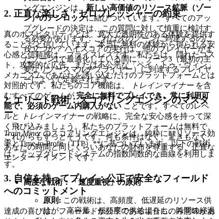
ングエンジンは、
新しい高価値のリソース鉱脈（ゾー
2. 正直な楽しさ：ゼロプレッシャーの約束
ン）のアンロック
に結びついています。すべてのアッ
プグレードの決定は、この質問に対して慎重に検討す
真のホスピタリティとは、寛大で透明性のある体験を提供す
る必要があります：
これは次のゾーンに到達するのに
ることだと信じています。本当に無料の体験から得られる安
役立つか？
ハイスコアの実行は、他のプレイヤーがま
心感と信頼感は、プライスレスです。私たちは、隠れたコス
だゾーン1で最適化している間に、ゾーン3（最初の主
ト、攻撃的な広告、または不公平な「ペイ・トゥ・ウィン」
要なリソースマルチプライヤー）に到達するプレイヤ
メカニズムであなたを誘い込むだけのプラットフォームとは
ーによって定義されます。
対照的です。私たちのコア機能は、
トレインマイナー
を含
むすべてのゲームが
完全に無料でプレイでき、常に利用可
2. エリート戦術：スコアリングエンジンのマスタ
能で、必須のゲーム内購入がない
ことです。すべてのレベ
ー
ルと
トレインマイナー
の戦略に、完全な安心感を持って深
く飛び込みましょう。私たちのプラットフォームは無料で、
Train Miner
のスコアリングエンジンは、純粋に**リソース効
これからもずっとそうです。何も条件はなく、驚きもなく、
率とTime-to-Profit（TTP）**に基づいています。以下の戦術
あなたの時間と同じくらいあなたの財布を尊重する、正直な
は、アップグレードシステムの指数関数的な曲線を利用しま
エンターテイメントです。
す。
3. 自信を持ってプレイ：公正で安全なフィールド
高度な戦術：「速度重視」の原則
へのコミットメント
原則:
この戦術は、高頻度、低遅延のリソース供
給が、高容量、低頻度の供給よりも、時間の経過
達成の喜びは、フィールドが公平である場合にのみ意味があ