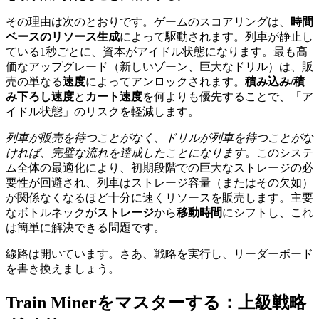
その理由は次のとおりです。ゲームのスコアリングは、
時間
ベースのリソース生成
によって駆動されます。列車が静止し
ている1秒ごとに、資本がアイドル状態になります。最も高
価なアップグレード（新しいゾーン、巨大なドリル）は、販
売の単なる
速度
によってアンロックされます。
積み込み/積
み下ろし速度
と
カート速度
を何よりも優先することで、「ア
イドル状態」のリスクを軽減します。
列車が販売を待つことがなく、ドリルが列車を待つことがな
ければ、完璧な流れを達成したことになります
。このシステ
ム全体の最適化により、初期段階での巨大なストレージの必
要性が回避され、列車はストレージ容量（またはその欠如）
が関係なくなるほど十分に速くリソースを販売します。主要
なボトルネックが
ストレージ
から
移動時間
にシフトし、これ
は簡単に解決できる問題です。
線路は開いています。さあ、戦略を実行し、リーダーボード
を書き換えましょう。
Train Minerをマスターする：上級戦略