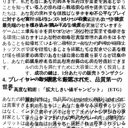
とともに多くの資本を生み出すことを決定しま
ります。私たちは、あなたのスキルだけが重要であるという
す。収入の流れは、断続的なバーストではなく、
ことを知っていることから得られる安心感を提供します。私
一定の流れでなければなりません。
たちは、あなたのデータを保護し、
チートや不公平なプレイ
実行:
最初は、
ストレージ容量
よりも
カート速度
に対するゼロ・トレランス・ポリシー
を保証する、堅牢な
と
積み込み/積み下ろし速度
のアップグレードを
最先端のセキュリティフレームワーク
を実施しています。
優先します。1つのループを5秒で完了する小さな
ゲームにエネルギーを費やすとき、あなたは安全で信頼でき
カートは、20秒かかる巨大なカートよりもはるか
る環境に値します。あなたの戦略と資源管理の真のテストで
に優れています。最初に、あなたの列車が線路上
あることを知って、
トレインマイナー
のリーダーボードの
でぼやけていることを確認してください。ある程
トップスポットを目指しましょう。私たちは安全で公正な遊
度の速度のしきい値に達した後（ドリルが現在の
び場を構築するので、あなたは自分の遺産を築くことに集中
鉱脈を終える前に列車が鉱山に戻る時点）、ドリ
し、あなたの成果が本当にあなた自身のものだと信頼できま
ルの出力を満たすために大容量に大きく投資しま
す。
す。
成功の鍵は、1分あたりの販売トランザクシ
4. プレイヤーへの敬意：厳選された、品質第一の
ョンの数を最大化することです
。
世界
高度な戦術：「拡大しきい値ギャンビット」（ETG）
あなたの時間と知性は、低品質のジャンクに無駄にされるに
原則:
ETGは、リソース鉱脈間の大幅な価格上昇
は貴重すぎます。私たちは、あなたを単なる消費者としてで
を利用します。これは、途中で小さなアップグレ
はなく、インタラクティブエンターテイメントの目利きの愛
ードに費やすのではなく、次の
ゾーンアンロック
好家として扱うことで、私たちの敬意を示します。感情的な
または
ティア2ドリルアップグレード
に必要な正
メリットは？あなたは、見られ、理解され、尊重されている
確な価格に到達するために、快適なアップグレー