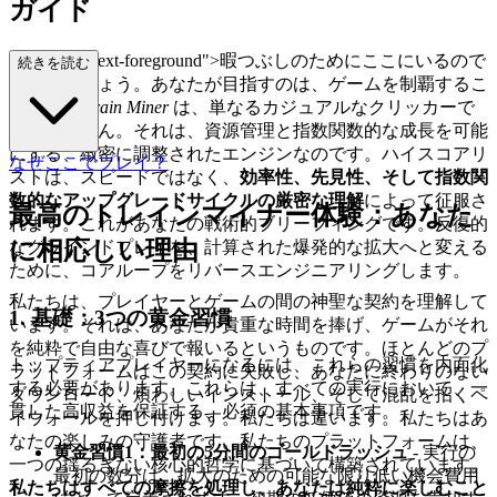
ガイド
lass="mb-4 text-foreground">暇つぶしのためにここにいるので
続きを読む
はないでしょう。あなたが目指すのは、ゲームを制覇するこ
とです。
Train Miner
は、単なるカジュアルなクリッカーで
はありません。それは、資源管理と指数関数的な成長を可能
にする、緻密に調整されたエンジンなのです。ハイスコアリ
なぜここでプレイ？
ストは、スピードではなく、
効率性、先見性、そして指数関
数的なアップグレードサイクルの厳密な理解
によって征服さ
最高のトレインマイナー体験：あなた
れます。これがあなたの戦術的ブリーフィングです。反復的
に相応しい理由
なグラインドプレイを、計算された爆発的な拡大へと変える
ために、コアループをリバースエンジニアリングします。
私たちは、プレイヤーとゲームの間の神聖な契約を理解して
1. 基礎：3つの黄金習慣
います。それは、あなたが貴重な時間を捧げ、ゲームがそれ
を純粋で自由な喜びで報いるというものです。ほとんどのプ
トップティアプレイヤーになるには、これらの習慣を内面化
ラットフォームはこの契約に失敗し、あなたに終わりのない
する必要があります。これらは、すべての実行において、一
ダウンロード、煩わしいインストール、そして混乱を招くペ
貫した高収益を保証する、必須の基本事項です。
イウォールを押し付けます。私たちは違います。私たちはあ
なたの楽しみの守護者です。私たちのプラットフォームは、
黄金習慣1：最初の5分間のゴールドラッシュ
- 実行の
一つの揺るぎない核心的哲学に基づいて構築されています。
最初の数分は、拡大のための可能な限り低い機会費用
私たちはすべての摩擦を処理し、あなたは純粋に楽しむこと