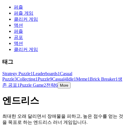
퍼즐
퍼즐 게임
클리커 게임
액션
퍼즐
공포
액션
클리커 게임
태그
Strategy Puzzle
1
Leaderboards
1
Casual
Puzzle
3
Collecting
1
Puzzle
9
Casual
4
Idle
1
Meme
1
Brick Breaker
1
생
존 공포
1
Puzzle Game
2
전략
6
More
엔드리스
최대한 오래 달리면서 장애물을 피하고, 높은 점수를 얻는 것
을 목표로 하는 엔드리스 러너 게임입니다.