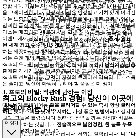
열'—채워지면 여러 중력 낙하를 가능하게 하고 눈
중합니다. 저희는 단순히 게임을 호스팅하는 것이 아니라 경험
사태 콤보의 기회를 극대화하는 수직 샤프트—를
을 큐레이션합니다. 감정적 이점은 인정받고 가치 있게 여겨진
만드는 데 중점을 둡니다.
다는 느낌입니다. 당신은 저희 플랫폼에 소개된 모든 게임이
실행:
보드의 나머지 부분보다 의도적으로 낮게 유
엄격한 품질 벤치마크를 통과했다는 것을 압니다. 저희 인터페
지되는 두세 개의 특정 열(예: 열 3, 5, 7)을 유지합
이스는 매끄럽고, 빠르며, 방해가 되지 않도록 설계되어 주요
니다. 이것은 수직 '우물'을 만듭니다. 블록을 배치
이벤트에서 당신의 주의를 분산시키지 않습니다.
증거:
엄선
해야 할 때, 즉시 줄을 완성하지 않더라도 이러한
된 세계 최고 수준의 H5 게임
과 게임 로딩 속도를 최우선으로
깔때기 중 하나에 떨어뜨리는 것을 우선시합니다.
하는 깨끗하고 번개처럼 빠른 사용자 인터페이스입니다. 여기
깔때기의 깊이는 자원입니다. 이를 통해 높은 레벨
서는 수천 개의 복제 게임을 찾을 수 없습니다. 저희는
Blocky
에서 블록을
수평으로
슬라이드하여
수직으로
낮
의 우아한 디자인과 두뇌 훈련 퍼즐 도전이 당신의 시간을
Rush
은 랭크로 떨어뜨려, 여러 번 위험한 슬라이드를 낮
할애할 가치가 있는 특별한 게임이라고 믿기 때문에
Blocky
은 레벨에서 수행하지 않고도 눈사태에 필요한 틈
를 선보입니다. 그것이 저희의 큐레이션 약속입니다: 소음
Rush
을 채울 수 있습니다.
은 줄이고, 당신이 마땅히 누려야 할 품질은 더 많이.
3. 프로의 비밀: 직관에 반하는 이점
최고의 Blocky Rush 경험: 당신이 이곳에
대부분의 플레이어는
줄을 클리어할 수 있는 즉시 항상 클리어
속해야 하는 이...
하는 것
이 스택을 낮게 유지하는 가장 좋은 방법이라고 생각합
니다. 그들은 틀렸습니다. 50만 점 장벽을 깨는 진정한 비밀은
유
더 읽기
정반대로 하는 것입니다:
전술적으로 불안정한, 한 블록 부족
한 줄을 유지
하는 것입니다.
저희는 단순한 플랫폼이 아닙니다. 저희는 철학입니다. 너무나