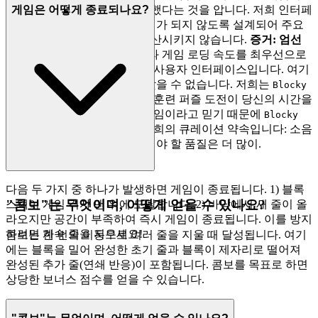
게임은 어떻게 종료되나요?
엄격한 품질 벤치마크를 통과했다는 것을 압니다. 저희 인터페
이스는 매끄럽고, 빠르며, 방해가 되지 않도록 설계되어 주요
이벤트에서 당신의 주의를 분산시키지 않습니다.
증거:
엄선
된 세계 최고 수준의 H5 게임
과 게임 로딩 속도를 최우선으로
하는 깨끗하고 번개처럼 빠른 사용자 인터페이스입니다. 여기
서는 수천 개의 복제 게임을 찾을 수 없습니다. 저희는
Blocky
의 우아한 디자인과 두뇌 훈련 퍼즐 도전이 당신의 시간을
Rush
할애할 가치가 있는 특별한 게임이라고 믿기 때문에
Blocky
를 선보입니다. 그것이 저희의 큐레이션 약속입니다: 소음
Rush
은 줄이고, 당신이 마땅히 누려야 할 품질은 더 많이.
다음 두 가지 중 하나가 발생하면 게임이 종료됩니다. 1) 블록
"콤보"는 무엇이며, 어떻게 얻을 수 있나요?
스택이 게임 격자 맨 위에 도달합니다. 2) 바닥에서 새 줄이 올
라오지만 공간이 부족하여 즉시 게임이 종료됩니다. 이를 방지
하려면 계속 줄을 지우세요!
콤보는 한 번의 이동으로 여러 줄을 지울 때 달성됩니다. 여기
에는 블록을 밀어 완성한 초기 줄과 블록이 제자리로 떨어져
완성된 추가 줄(연쇄 반응)이 포함됩니다. 콤보를 목표로 하면
상당한 보너스 점수를 얻을 수 있습니다.