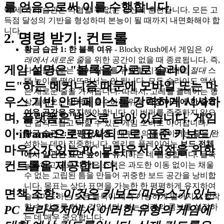
를 얻음으로써 이를 수행합니다.
이 세 가지 습관은 타협할 수 없는 정신적 훈련입니다. 모든 고
득점 달성의 기반을 형성하며 본능이 될 때까지 내면화해야 합
니다.
2. 명령 받기: 컨트롤
황금 습관 1: 한 블록 여유
- Blocky Rush에서 게임은
아
래에서 새로운 줄
을 위한 공간이 없을 때 종료됩니다. 즉,
게임 설명은 "블록을 가로로 슬라이
다음 들어오는 줄이 실패를 유발할 지점 아래로
절대
스
택 높이를 떨어뜨려서는 안 됩니다. 모든 슬라이드 액션
드"하는 메커니즘 때문에 모바일 또는 마
은 새로운 줄을 가져옵니다. 따라서, 고레벨 플레이는 항
우스 기반 인터페이스를 강력하게 시사하
상 들어오는 압력을 흡수하기 위해
가장 아래에 한 줄의
여유 공간을 유지
해야 합니다. 이 버퍼를 존중하지 않으
며, 플랫폼은 변수로 남아 있습니다. 게임
면 갑작스럽고 피할 수 있는 게임 오버로 이어집니다.
이 iframe으로 표시되므로, 표준
키보드/
황금 습관 2: 수평 균일성
- 대부분의 플레이어는 줄을 완
성하는 데만 집중합니다. 엘리트 플레이어는
보드 전체
마우스가 있는 PC 브라우저
설정을 위한
에서 일관된 표면 높이를 유지
하는 데 집중합니다. 들쭉
컨트롤을 제공합니다.
날쭉하고 고르지 않은 스택은 과도한 이동 없이는 채울
수 없는 고립된 틈을 만들어 귀중한 보드 공간을 낭비합
니다. 목표는 상단 표면을 가능한 한 평평하게 유지하여
면책 조항:
이것은 키보드/마우스가 있는
슬라이드하는 모든 블록이 예측 가능하게 떨어지고 정착
할 수 있도록 하는 것입니다. 이는 미래의 콤보를 설정하
PC 브라우저에서 이러한 유형의 게임에
는 데 매우 중요합니다.