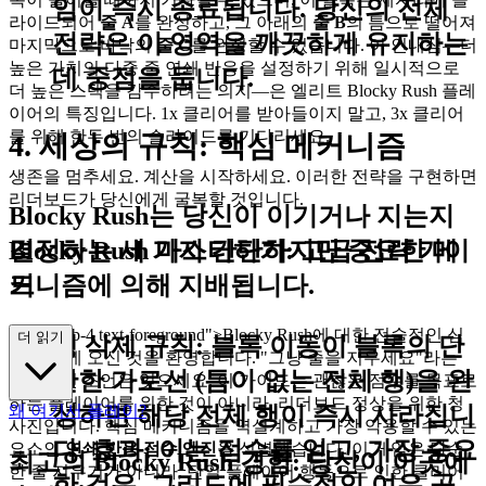
임이 즉시 종료됩니다. 당신의 전체
라이드되어
줄 A
를 완성하고, 그 아래의
줄 B
의 틈으로 떨어져
전략은 이 영역을 깨끗하게 유지하는
마지막으로 바닥의
줄 C
를 완성할 수 있습니다. 이 인내심—더
높은 가치의 다중 줄 연쇄 반응을 설정하기 위해 일시적으로
데 중점을 둡니다.
더 높은 스택을 감수하려는 의지—은 엘리트 Blocky Rush 플레
이어의 특징입니다. 1x 클리어를 받아들이지 말고, 3x 클리어
를 위해 한두 번의 슬라이드를 기다리세요.
4. 세상의 규칙: 핵심 메커니즘
생존을 멈추세요. 계산을 시작하세요. 이러한 전략을 구현하면
리더보드가 당신에게 굴복할 것입니다.
Blocky Rush는 당신이 이기거나 지는지
결정하는 세 가지 간단하지만 중요한 메
Blocky Rush 마스터하기: 고급 전략 가이
커니즘에 의해 지배됩니다.
드
class="mb-4 text-foreground">Blocky Rush에 대한 전술적인 심
더 읽기
행 삭제 규칙:
블록 이동이 블록의 단
층 분석에 오신 것을 환영합니다. "그냥 줄을 지우세요"라는
단한 가로선 (틈이 없는 전체 행)을 완
일반적인 조언은 잊으세요. 이 가이드는 괜찮은 점수를 목표로
하는 플레이어를 위한 것이 아니라, 리더보드 정상을 위한 청
성하면 해당 전체 행이 즉시 사라집니
왜 여기서 플레이?
사진입니다. 핵심 메커니즘을 역설계하고 가장 악용할 수 있는
다.
효과:
이는 점수를 얻고, 가장 중요
요소인
연쇄 반응 점수 엔진
을 식별했습니다. 이 게임은 단순
최고의 Blocky Rush 경험: 당신이 이곳에
한 줄 지우기가 아니라, 단일 플레이어 행동으로 인한 클리어
한 것은, 그리드에 필수적인 여유 공