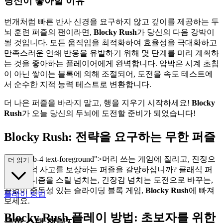
당신이 좋아할 이유
번개처럼 빠른 반사 신경을 요구하지 않고 깊이를 제공하는 두
뇌 훈련 퍼즐의 팬이라면,
Blocky Rush
가 당신의 다음 강박이
될 것입니다. 모든 움직임을 최적화하여 효율성을 극대화하고
만족스러운 연쇄 반응을 유발하기 위해 몇 단계를 미리 계획하
는 것을 좋아하는 플레이어에게 완벽합니다. 압박은 시계 초침
이 아닌 쌓이는 블록에 의해 조절되어, 도전을 속도 테스트에
서 순수한 지적 능력 테스트로 변환합니다.
더 나은 퍼즐을 바라지 말고, 행을 지우기 시작하세요!
Blocky
Rush
가 오늘 당신의 두뇌에 도전할 준비가 되었습니다!
Blocky Rush: 전략을 요구하는 무한 퍼즐
class="mb-4 text-foreground">머리 쓰는 게임에 질리고, 진정으
더 읽기
로 전략적 사고를 보상하는 퍼즐을 갈망하십니까? 클래식 퍼
즐 메커니즘을 스릴 넘치는, 긴장감 넘치는 도전으로 바꾸는,
끝없이 중독성 있는 슬라이딩 블록 게임,
Blocky Rush
에 빠져
플레이 방법
보세요.
Blocky Rush 플레이 방법: 초보자를 위한
무한 스택 챌린지