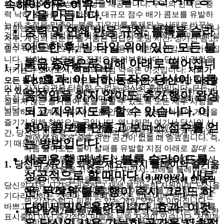
속해야 하는 이유
의
효율성
과
다중성
에 보상을 제공합니다. 우리의 전략은 '중
간을 만듭니다.
력 낙하' 효과를 극대화하여 대규모 점수 배가 콤보를 유발하
는 데 초점을 맞추어, 블록 지우기를 통제된 눈사태로 바꾸는
저희는 단순한 플랫폼이 아닙니다. 저희는 철학입니다. 너무나
중력 및 연쇄 반응 규칙:
블록을 슬라
것입니다. 이 방법론을 배우면 참가자에서 그리드의 마스터 설
자주, 게임의 단순한 즐거움은 답답한 로딩 시간, 성가신 광고,
이드한 후, 빈 타일 위에 있는 모든 블
계자로 거듭날 것입니다.
필수 다운로드, 그리고 숨겨진 비용에 대한 불안감으로 가려집
니다. 저희는 이 모델을 전적으로 거부합니다. 당신의 경험을
록은 중력으로 인해 아래로 떨어집니
1. 기본: 세 가지 황금 습관
지키는 수호자로서, 저희의 핵심 약속은 이것입니다:
저희가
다.
효과:
이 낙하 동작은 당신이 다른
모든 불편함을 처리하므로, 당신은 순수하게 재미에만 집중할
이 세 가지 습관은 타협할 수 없는 정신적 훈련입니다. 모든 고
수 있습니다.
저희는 Blocky Rush와 같은 게임의 순수하고, 변
움직임을 하지 않아도
추가
행이 완성
득점 달성의 기반을 형성하며 본능이 될 때까지 내면화해야 합
질되지 않은 즐거움이 빛을 발할 수 있도록 모든 세부 사항을
니다.
되고 지워지도록 할 수 있습니다. 이
꼼꼼하게 설계합니다. 이곳은 안목 있는 플레이어들이 게임을
즐기기 위해 찾아오는 곳입니다. 왜냐하면, 여기서 당신의 시
것이 콤보를 만들고 보너스 점수를 얻
황금 습관 1: 한 블록 여유
- Blocky Rush에서 게임은
아
간, 당신의 집중력, 그리고 당신의 즐거움은 신성하게 여겨지
래에서 새로운 줄
을 위한 공간이 없을 때 종료됩니다. 즉,
는 방법입니다.
기 때문입니다.
다음 들어오는 줄이 실패를 유발할 지점 아래로
절대
스
새로운 행 페널티:
블록 슬라이드를
택 높이를 떨어뜨려서는 안 됩니다. 모든 슬라이드 액션
1. 당신의 시간을 되찾으세요: 즉시 플레이의 즐거움
은 새로운 줄을 가져옵니다. 따라서, 고레벨 플레이는 항
성공적으로 할 때마다 (a
move
), 새로
상 들어오는 압력을 흡수하기 위해
가장 아래에 한 줄의
당신의 자유 시간은 귀중하고 재생 불가능한 자원이며, 당신을
운, 무작위 블록 행이 즉시 그리드 하
여유 공간을 유지
해야 합니다. 이 버퍼를 존중하지 않으
기다리게 하는 것보다 더 무례한 것은 없습니다. 현대 사회는
면 갑작스럽고 피할 수 있는 게임 오버로 이어집니다.
단에서 밀어 올려집니다.
효과:
이것
바쁘고, 마침내 휴식을 취할 시간을 찾았을 때, 당신은 진행률
황금 습관 2: 수평 균일성
- 대부분의 플레이어는 줄을 완
표시줄이 아닌 즉각적인 만족을 누릴 자격이 있습니다. 저희는
은 당신의 사용 가능한 공간을 지속적
성하는 데만 집중합니다. 엘리트 플레이어는
보드 전체