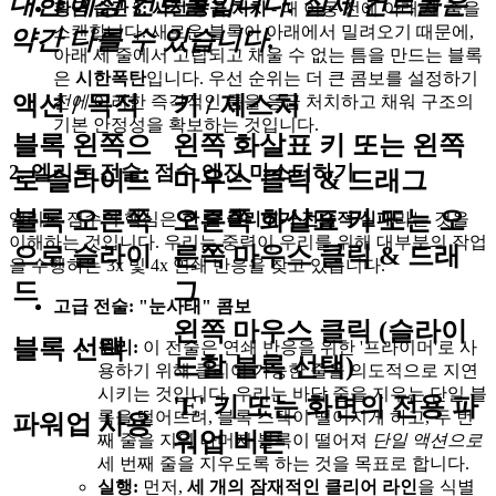
대한 예상 컨트롤입니다. 실제 컨트롤은
황금 습관 3: 사전 응급 처치
- 매 이동 전에 아래 세 줄을
스캔합니다. 새로운 블록이 아래에서 밀려오기 때문에,
약간 다를 수 있습니다.
아래 세 줄에서 고립되고 채울 수 없는 틈을 만드는 블록
은
시한폭탄
입니다. 우선 순위는 더 큰 콤보를 설정하기
액션 / 목적
키 / 제스처
전에
이러한 즉각적인 틈을 응급 처치하고 채워 구조의
기본 안정성을 확보하는 것입니다.
블록 왼쪽으
왼쪽 화살표 키 또는 왼쪽
2. 엘리트 전술: 점수 엔진 마스터하기
로 슬라이드
마우스 클릭 & 드래그
블록 오른쪽
오른쪽 화살표 키 또는 오
엘리트 점수의 핵심은
한 줄 클리어가 전술적 실패
라는 것을
이해하는 것입니다. 우리는 중력이 우리를 위해 대부분의 작업
으로 슬라이
른쪽 마우스 클릭 & 드래
을 수행하는 3x 및 4x 연쇄 반응을 찾고 있습니다.
드
그
고급 전술: "눈사태" 콤보
왼쪽 마우스 클릭 (슬라이
블록 선택
원리:
이 전술은 연쇄 반응을 위한 '프라이머'로 사
드할 블록 선택)
용하기 위해 클리어 가능한 줄을 의도적으로 지연
시키는 것입니다. 우리는 바닥 줄을 지우는 단일 블
'E' 키 또는 화면의 전용 파
록을 떨어뜨려, 블록 스택이 떨어지게 하고, 두 번
파워업 사용
워업 버튼
째 줄을 지워 나머지 블록이 떨어져
단일 액션으로
세 번째 줄을 지우도록 하는 것을 목표로 합니다.
실행:
먼저,
세 개의 잠재적인 클리어 라인
을 식별