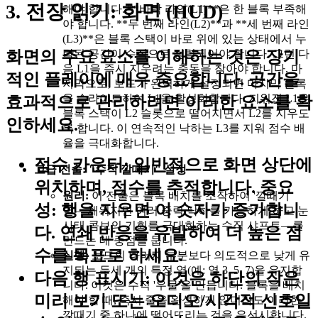
3. 전장 읽기: 화면 (HUD)
해야 합니다. **바닥 라인(L1)**은 한 블록 부족해
야 합니다. **두 번째 라인(L2)**과 **세 번째 라인
(L3)**은 블록 스택이 바로 위에 있는 상태에서 누
락된 공간이 수직으로 정렬되어야 합니다. 그런 다
화면의 주요 요소를 이해하는 것은 장기
음 L1을 즉시 지우려는 충동을 참아야 합니다. 마
적인 플레이에 매우 중요합니다. 공간을
지막으로, 보드가 완벽하게 설정되면 마지막 블록
을 슬라이드하여 L1을 활성화합니다. 지워진 L1은
효과적으로 관리하려면 이러한 요소를 확
블록 스택이 L2 슬롯으로 떨어지면서 L2를 지우도
인하세요.
록 합니다. 이 연속적인 낙하는 L3를 지워 점수 배
율을 극대화합니다.
점수 카운터:
일반적으로 화면 상단에
고급 전술: "수직 깔때기" 설정
위치하며, 점수를 추적합니다.
중요
원리:
이 전술은 블록 배치를 조작하여 '깔때기
성:
행을 지우면 이 숫자가 증가합니
열'—채워지면 여러 중력 낙하를 가능하게 하고 눈
사태 콤보의 기회를 극대화하는 수직 샤프트—를
다. 연쇄 반응을 유발하여 더 높은 점
만드는 데 중점을 둡니다.
수를 목표로 하세요.
실행:
보드의 나머지 부분보다 의도적으로 낮게 유
지되는 두세 개의 특정 열(예: 열 3, 5, 7)을 유지합
다음 행 표시기:
이것은 하단의 작은
니다. 이것은 수직 '우물'을 만듭니다. 블록을 배치
미리 보기 또는 오디오/시각적 신호일
해야 할 때, 즉시 줄을 완성하지 않더라도 이러한
깔때기 중 하나에 떨어뜨리는 것을 우선시합니다.