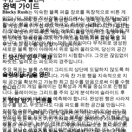
완벽 가이드
Blocky Rush
는 익숙한 블록 퍼즐 장르를 독창적으로 비튼 게
임입니다. 제한된 직사각형 그리드에서, 기본적인 전제는 간단
Blocky Rush에 오신 것을 환영합니다! 이 중독성 있는 블록 퍼
합니다: 행을 지워서 생존하세요. 하지만, 실행은 전혀 간단하
즐 게임은 배우기 쉽지만, 마스터하려면 전략적 사고가 필요합
지 않습니다. 어떤 블록이든 가로로 슬라이드하여 조각들을 재
니다. 걱정하지 마세요. 핵심 메커니즘을 간단하고 실행 가능
배치하여 빈 공간을 완벽하게 채우고 전체 행을 완성할 수 있
한 단계로 분해했습니다. 이 가이드를 따라가면 금방 행을 지
습니다. 반전? 당신이 하는 모든 움직임마다 무작위로 생성된
우고 최고 점수를 달성할 수 있습니다!
새로운 블록 행이 아래에서 위로 밀려 올라오며, 당신의 공간
적 사고력과 예지력을 끊임없이 시험합니다. 그것은 끊임없이
1. 당신의 임무: 목표
짜릿한, 밀려오는 파도와의 경주입니다.
주요 목표는 블록 스택이 그리드의 상단에 도달하지 않도록 하
슬라이딩 기술 연마
여
오래 살아남는 것
입니다. 가득 찬 가로 행을 지속적으로 지
워 공간을 확보하고 가능한 최고 점수를 얻음으로써 이를 수행
순간순간의 게임 플레이는 정확성과 계획을 중심으로 진행됩
합니다.
니다. 플레이어는 그리드를 주의 깊게 분석하여 슬라이드 후
블록이 어디에 배치될지 예측해야 합니다. 완성된 행은 사라져
2. 명령 받기: 컨트롤
점수를 얻고, 무엇보다도 다음 파도를 위한 공간을 만듭니다.
진정한 숙련은 놀라운 연쇄 반응을 설정하는 데 있습니다. 전
게임 설명은 "블록을 가로로 슬라이드"하는 메커니즘 때문에
략적으로 행을 지우면 위에 있는 블록이 떨어져
추가
행을 완
모바일 또는 마우스 기반 인터페이스를 강력하게 시사하며, 플
성할 수 있으며, 눈부신 연쇄 반응을 일으킵니다. 높은 점수를
랫폼은 변수로 남아 있습니다. 게임이 iframe으로 표시되므로,
얻고 보너스 포인트를 얻으려면 반드시 해야 합니다. 스택을
표준
키보드/마우스가 있는 PC 브라우저
설정을 위한 컨트롤