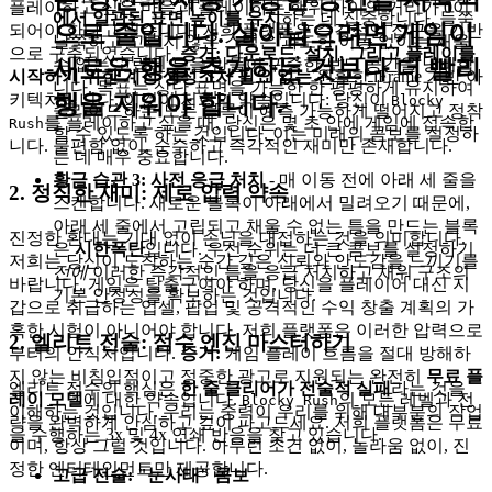
플레이하고 싶은 마음과 플레이하는 행위 사이의 거리가 0이
에서 일관된 표면 높이를 유지
하는 데 집중합니다. 들쭉
으로 줄입니다. 살아남으려면 게임이
되어야 한다고 믿습니다. 저희 플랫폼은 즉각적인 접근을 기반
날쭉하고 고르지 않은 스택은 과도한 이동 없이는 채울
으로 구축되었습니다.
증거:
다운로드, 설치, 그리고 플레이를
새로운 행을 추가하는 것보다 더 빨리
수 없는 고립된 틈을 만들어 귀중한 보드 공간을 낭비합
시작하기 위한 계정 생성조차 필요 없는
원활한 iFrame 기반 아
니다. 목표는 상단 표면을 가능한 한 평평하게 유지하여
행을 지워야 합니다.
키텍처입니다. 이것이 저희의 약속입니다: 당신이
Blocky
슬라이드하는 모든 블록이 예측 가능하게 떨어지고 정착
를 플레이하고 싶을 때, 당신은 몇 초 안에 게임에 접속합
Rush
할 수 있도록 하는 것입니다. 이는 미래의 콤보를 설정하
니다. 불편함 없이, 순수하고 즉각적인 재미만 존재합니다.
는 데 매우 중요합니다.
황금 습관 3: 사전 응급 처치
- 매 이동 전에 아래 세 줄을
2. 정직한 재미: 제로 압력 약속
스캔합니다. 새로운 블록이 아래에서 밀려오기 때문에,
아래 세 줄에서 고립되고 채울 수 없는 틈을 만드는 블록
진정한 환대는 기대 없이 손님을 대접하는 것을 의미합니다.
은
시한폭탄
입니다. 우선 순위는 더 큰 콤보를 설정하기
저희는 당신이 도착하는 순간 깊은 신뢰와 안도감을 느끼기를
전에
이러한 즉각적인 틈을 응급 처치하고 채워 구조의
바랍니다. 게임은 탈출구여야 하며, 당신을 플레이어 대신 지
기본 안정성을 확보하는 것입니다.
갑으로 취급하는 업셀, 팝업 및 공격적인 수익 창출 계획의 가
혹한 시험이 아니어야 합니다. 저희 플랫폼은 이러한 압력으로
2. 엘리트 전술: 점수 엔진 마스터하기
부터의 안식처입니다.
증거:
게임 플레이 흐름을 절대 방해하
지 않는 비침입적이고 정중한 광고로 지원되는 완전히
무료 플
엘리트 점수의 핵심은
한 줄 클리어가 전술적 실패
라는 것을
레이 모델
에 대한 약속입니다.
의 모든 레벨과 전
Blocky Rush
이해하는 것입니다. 우리는 중력이 우리를 위해 대부분의 작업
략을 완벽하게 안심하고 깊이 파고드세요. 저희 플랫폼은 무료
을 수행하는 3x 및 4x 연쇄 반응을 찾고 있습니다.
이며, 항상 그럴 것입니다. 아무런 조건 없이, 놀라움 없이, 진
정한 엔터테인먼트만 제공합니다.
고급 전술: "눈사태" 콤보