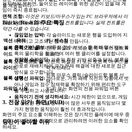
유지하지 못하면, 들어오는 레이어를 위한 공간이 없을 때 게
을 제공합니다.
임이 즉시 종료됩니다.
면책 조항:
이것은 키보드/마우스가 있는 PC 브라우저에서 이
Blocky Rush의 주요 특징
러한 유형의 게임에 대한 예상 컨트롤입니다. 실제 컨트롤은
약간 다를 수 있습니다.
끊임없는 압박:
각 슬라이드는 새로운 행을 도입하여 지
액션 / 목적
키 / 제스처
속적이고 고조되는 압박을 만듭니다.
중력 기반 콤보:
대규모 점수 보너스를 위해 떨어지는 블
블록 왼쪽으로 슬라
왼쪽 화살표 키 또는 왼쪽 마우스 클릭 &
록의 물리학을 활용하여 여러 행 클리어를 설정합니다.
이드
드래그
전략적 슬라이딩:
기존의 회전 기반 퍼즐과 달리, 블록을
블록 오른쪽으로 슬
오른쪽 화살표 키 또는 오른쪽 마우스 클
가로로 재배치하여 공간 문제 해결에 대한 새로운 접근
라이드
릭 & 드래그
방식을 요구합니다.
왼쪽 마우스 클릭 (슬라이드할 블록 선
블록 선택
생명선 파워업:
까다로운, 거의 패배 직전의 상황에서 벗
택)
어나 게임과 점수 잠재력을 확장하기 위해 편리한 도구
파워업 사용
'E' 키 또는 화면의 전용 파워업 버튼
를 수집하고 사용합니다.
움직이기 전에 생각하세요:
시간 제한이 없으므로, 게임
3. 전장 읽기: 화면 (HUD)
은 신중한 전략을 장려하여 많은 서두른 움직임보다 몇
가지 현명한 움직임이 훨씬 더 효과적입니다.
화면의 주요 요소를 이해하는 것은 장기적인 플레이에 매우 중
요합니다. 공간을 효과적으로 관리하려면 이러한 요소를 확인
당신이 좋아할 이유
하세요.