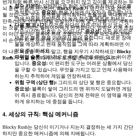
번개처럼 빠른 반사 신경을 요구하지 않고 깊이를 제공하는 두
점수 카운터:
일반적으로 화면 상단에 위치하며, 점수를
뇌 훈련 퍼즐의 팬이라면,
Blocky Rush
가 당신의 다음 강박이
추적합니다.
중요성:
행을 지우면 이 숫자가 증가합니다.
될 것입니다. 모든 움직임을 최적화하여 효율성을 극대화하고
연쇄 반응을 유발하여 더 높은 점수를 목표로 하세요.
만족스러운 연쇄 반응을 유발하기 위해 몇 단계를 미리 계획하
다음 행 표시기:
이것은 하단의 작은 미리 보기 또는 오
는 것을 좋아하는 플레이어에게 완벽합니다. 압박은 시계 초침
디오/시각적 신호일 수 있습니다.
중요성:
모든 움직임은
이 아닌 쌓이는 블록에 의해 조절되어, 도전을 속도 테스트에
새로운 블록 행을 아래에서 밀어 올립니다. 새로운 장애
서 순수한 지적 능력 테스트로 변환합니다.
물을 예상하고 현재 움직임을 그에 따라 계획하려면 이
것을 주시하세요.
더 나은 퍼즐을 바라지 말고, 행을 지우기 시작하세요!
Blocky
파워업 슬롯:
일반적으로 화면 측면을 따라 있는 아이콘
Rush
가 오늘 당신의 두뇌에 도전할 준비가 되었습니다!
입니다.
중요성:
이 편리한 도구는 어려운 상황에서 당신
을 구할 수 있습니다. 무엇을 가지고 있고 언제 사용해야
하는지 추적하여 게임을 연장하세요.
위험 구역 (상단 행):
그리드의 상단 몇 행은 중요합니다.
중요성:
블록이 쌓여 그리드의 맨 위까지 도달하면 게임
이 즉시 종료됩니다. 당신의 전체 전략은 이 영역을 깨끗
하게 유지하는 데 중점을 둡니다.
4. 세상의 규칙: 핵심 메커니즘
Blocky Rush는 당신이 이기거나 지는지 결정하는 세 가지 간단
하지만 중요한 메커니즘에 의해 지배됩니다.