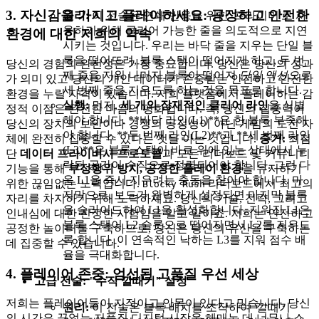
3. 자신감을 가지고 플레이하세요: 공정하고 안전한
원리:
이 전술은 연쇄 반응을 위한 '프라이머'로 사
용하기 위해 클리어 가능한 줄을 의도적으로 지연
환경에 대한 저희의 약속
시키는 것입니다. 우리는 바닥 줄을 지우는 단일 블
록을 떨어뜨려, 블록 스택이 떨어지게 하고, 두 번
당신의 경험의 완전성은 가장 중요합니다. 당신은 당신의 성과
째 줄을 지워 나머지 블록이 떨어져
단일 액션으로
가 의미 있고 당신의 개인 데이터가 존중받는 안전하고 안전한
세 번째 줄을 지우도록 하는 것을 목표로 합니다.
환경을 누릴 자격이 있습니다. 저희 플랫폼에서 플레이하는 감
실행:
먼저,
세 개의 잠재적인 클리어 라인
을 식별
정적 이점은 완전한 마음의 평화입니다. 즉, 당신의 집중력이
해야 합니다. **바닥 라인(L1)**은 한 블록 부족해
당신의 장치의 보안이나 경쟁의 공정성이 아닌 게임의 도전 자
야 합니다. **두 번째 라인(L2)**과 **세 번째 라인
체에 완전히 집중할 수 있다는 것을 아는 것입니다.
증거:
최첨
(L3)**은 블록 스택이 바로 위에 있는 상태에서 누
단
데이터 프라이버시 프로토콜
과 모든 리더보드 및 커뮤니티
락된 공간이 수직으로 정렬되어야 합니다. 그런 다
기능을 통해
부정행위 방지, 공정한 플레이 환경
을 유지하기
음 L1을 즉시 지우려는 충동을 참아야 합니다. 마
위한 끊임없는 노력입니다.
리더보드에서 최고의
Blocky Rush
지막으로, 보드가 완벽하게 설정되면 마지막 블록
자리를 차지하기 위해 노력하세요. 당신의 기술, 전략, 그리고
을 슬라이드하여 L1을 활성화합니다. 지워진 L1은
인내심에 대한 진정한 시험임을 알고 말이죠. 저희는 안전하고
블록 스택이 L2 슬롯으로 떨어지면서 L2를 지우도
공정한 놀이터를 구축하므로, 당신은 당신의 유산을 구축하는
록 합니다. 이 연속적인 낙하는 L3를 지워 점수 배
데 집중할 수 있습니다.
율을 극대화합니다.
4. 플레이어 존중: 엄선된 고품질 우선 세상
고급 전술: "수직 깔때기" 설정
저희는 플레이어들이 지적이고 안목이 있다고 믿습니다. 당신
원리:
이 전술은 블록 배치를 조작하여 '깔때기
의 시간은 끝없는 저품질 디지털 시장을 헤매는 데 너무나 소