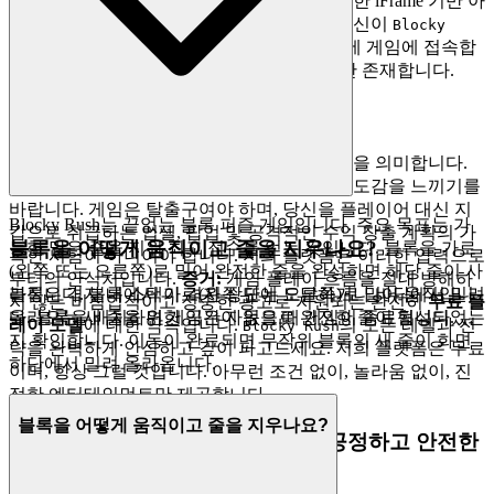
시작하기 위한 계정 생성조차 필요 없는
원활한 iFrame 기반 아
키텍처입니다. 이것이 저희의 약속입니다: 당신이
Blocky
를 플레이하고 싶을 때, 당신은 몇 초 안에 게임에 접속합
Rush
니다. 불편함 없이, 순수하고 즉각적인 재미만 존재합니다.
2. 정직한 재미: 제로 압력 약속
진정한 환대는 기대 없이 손님을 대접하는 것을 의미합니다.
저희는 당신이 도착하는 순간 깊은 신뢰와 안도감을 느끼기를
바랍니다. 게임은 탈출구여야 하며, 당신을 플레이어 대신 지
Blocky Rush는 끝없는 블록 퍼즐 게임입니다. 주요 목표는 가
갑으로 취급하는 업셀, 팝업 및 공격적인 수익 창출 계획의 가
블록을 어떻게 움직이고 줄을 지우나요?
능한 많은 줄을 지워 최고 점수를 얻는 것입니다. 블록을 가로
혹한 시험이 아니어야 합니다. 저희 플랫폼은 이러한 압력으로
(왼쪽 또는 오른쪽)로 밀어 완전한 줄을 완성하면 해당 줄이 사
부터의 안식처입니다.
증거:
게임 플레이 흐름을 절대 방해하
라집니다. 블록 스택이 격자 상단에 도달하거나 바닥에서 밀려
블록은 격자 내에서 가로(왼쪽 또는 오른쪽)로 밀어 움직입니
지 않는 비침입적이고 정중한 광고로 지원되는 완전히
무료 플
올라오는 새 줄을 위한 공간이 없을 때 게임이 종료됩니다.
다. 블록을 배치하면 게임은 자동으로 완전한 줄이 형성되었는
레이 모델
에 대한 약속입니다.
의 모든 레벨과 전
Blocky Rush
지 확인합니다. 이동이 완료되면 무작위 블록의 새 줄이 화면
략을 완벽하게 안심하고 깊이 파고드세요. 저희 플랫폼은 무료
하단에서 밀려 올라옵니다.
이며, 항상 그럴 것입니다. 아무런 조건 없이, 놀라움 없이, 진
정한 엔터테인먼트만 제공합니다.
블록을 어떻게 움직이고 줄을 지우나요?
3. 자신감을 가지고 플레이하세요: 공정하고 안전한
환경에 대한 저희의 약속