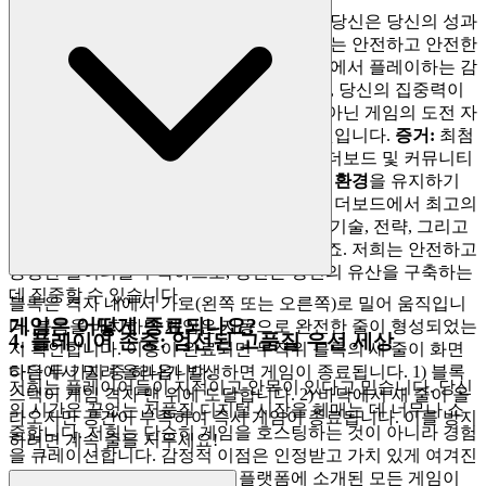
당신의 경험의 완전성은 가장 중요합니다. 당신은 당신의 성과
가 의미 있고 당신의 개인 데이터가 존중받는 안전하고 안전한
환경을 누릴 자격이 있습니다. 저희 플랫폼에서 플레이하는 감
정적 이점은 완전한 마음의 평화입니다. 즉, 당신의 집중력이
당신의 장치의 보안이나 경쟁의 공정성이 아닌 게임의 도전 자
체에 완전히 집중할 수 있다는 것을 아는 것입니다.
증거:
최첨
단
데이터 프라이버시 프로토콜
과 모든 리더보드 및 커뮤니티
기능을 통해
부정행위 방지, 공정한 플레이 환경
을 유지하기
위한 끊임없는 노력입니다.
리더보드에서 최고의
Blocky Rush
자리를 차지하기 위해 노력하세요. 당신의 기술, 전략, 그리고
인내심에 대한 진정한 시험임을 알고 말이죠. 저희는 안전하고
공정한 놀이터를 구축하므로, 당신은 당신의 유산을 구축하는
데 집중할 수 있습니다.
블록은 격자 내에서 가로(왼쪽 또는 오른쪽)로 밀어 움직입니
게임은 어떻게 종료되나요?
다. 블록을 배치하면 게임은 자동으로 완전한 줄이 형성되었는
4. 플레이어 존중: 엄선된 고품질 우선 세상
지 확인합니다. 이동이 완료되면 무작위 블록의 새 줄이 화면
하단에서 밀려 올라옵니다.
다음 두 가지 중 하나가 발생하면 게임이 종료됩니다. 1) 블록
저희는 플레이어들이 지적이고 안목이 있다고 믿습니다. 당신
스택이 게임 격자 맨 위에 도달합니다. 2) 바닥에서 새 줄이 올
의 시간은 끝없는 저품질 디지털 시장을 헤매는 데 너무나 소
라오지만 공간이 부족하여 즉시 게임이 종료됩니다. 이를 방지
중합니다. 저희는 단순히 게임을 호스팅하는 것이 아니라 경험
하려면 계속 줄을 지우세요!
을 큐레이션합니다. 감정적 이점은 인정받고 가치 있게 여겨진
다는 느낌입니다. 당신은 저희 플랫폼에 소개된 모든 게임이