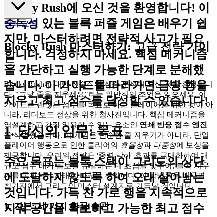
Blocky Rush에 오신 것을 환영합니다! 이
중독성 있는 블록 퍼즐 게임은 배우기 쉽
팁과 요령
지만, 마스터하려면 전략적 사고가 필요
Blocky Rush 마스터하기: 고급 전략 가이
합니다. 걱정하지 마세요. 핵심 메커니즘
드
을 간단하고 실행 가능한 단계로 분해했
습니다. 이 가이드를 따라가면 금방 행을
Blocky Rush에 대한 전술적인 심층 분석에 오신 것을 환영합니
다. "그냥 줄을 지우세요"라는 일반적인 조언은 잊으세요. 이
지우고 최고 점수를 달성할 수 있습니다!
가이드는 괜찮은 점수를 목표로 하는 플레이어를 위한 것이 아
니라, 리더보드 정상을 위한 청사진입니다. 핵심 메커니즘을
역설계하고 가장 악용할 수 있는 요소인
연쇄 반응 점수 엔진
1. 당신의 임무: 목표
을 식별했습니다. 이 게임은 단순한 줄 지우기가 아니라, 단일
플레이어 행동으로 인한 클리어의
효율성
과
다중성
에 보상을
제공합니다. 우리의 전략은 '중력 낙하' 효과를 극대화하여 대
주요 목표는 블록 스택이 그리드의 상단
규모 점수 배가 콤보를 유발하는 데 초점을 맞추어, 블록 지우
에 도달하지 않도록 하여
오래 살아남는
기를 통제된 눈사태로 바꾸는 것입니다. 이 방법론을 배우면
참가자에서 그리드의 마스터 설계자로 거듭날 것입니다.
것
입니다. 가득 찬 가로 행을 지속적으로
1. 기본: 세 가지 황금 습관
지워 공간을 확보하고 가능한 최고 점수