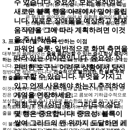
수 있습니다.
중요성:
모든 움직임은
깔때기의 깊이는 자원입니다. 이를 통해 높은 레벨
새로운 블록 행을 아래에서 밀어 올립
에서 블록을
수평으로
슬라이드하여
수직으로
낮
은 랭크로 떨어뜨려, 여러 번 위험한 슬라이드를 낮
니다. 새로운 장애물을 예상하고 현재
은 레벨에서 수행하지 않고도 눈사태에 필요한 틈
움직임을 그에 따라 계획하려면 이것
을 채울 수 있습니다.
을 주시하세요.
3. 프로의 비밀: 직관에 반하는 이점
파워업 슬롯:
일반적으로 화면 측면을
대부분의 플레이어는
줄을 클리어할 수 있는 즉시 항상 클리어
따라 있는 아이콘입니다.
중요성:
이
하는 것
이 스택을 낮게 유지하는 가장 좋은 방법이라고 생각합
니다. 그들은 틀렸습니다. 50만 점 장벽을 깨는 진정한 비밀은
편리한 도구는 어려운 상황에서 당신
정반대로 하는 것입니다:
전술적으로 불안정한, 한 블록 부족
을 구할 수 있습니다. 무엇을 가지고
한 줄을 유지
하는 것입니다.
있고 언제 사용해야 하는지 추적하여
이것이 효과가 있는 이유는 다음과 같습니다. 게임의 점수 엔
게임을 연장하세요.
진은 단일 줄 클리어를 크게 처벌하고 콤보에 기하급수적으로
보상합니다. 줄을 즉시 지우면 최소한의 점수를 얻고 보드가
위험 구역 (상단 행):
그리드의 상단
최적화되지 않은 상태로 재설정됩니다.
한 블록 부족한
여러
몇 행은 중요합니다.
중요성:
블록이
줄을 유지함으로써 잠재적 에너지를 비축하고 있습니다.
쌓여 그리드의 맨 위까지 도달하면 게
이 불안정성은 당신의 가장 큰 자산입니다. 완벽한 모양의 블
록이 들어올 때까지 기다릴 수 있으며, 이 블록은 제자리에 슬