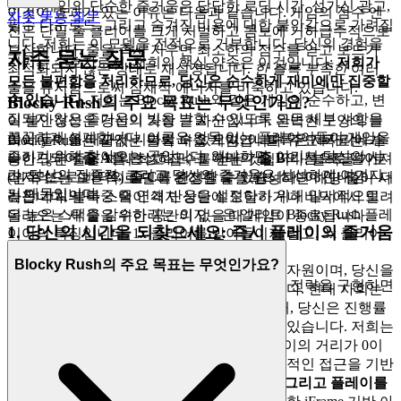
자주, 게임의 단순한 즐거움은 답답한 로딩 시간, 성가신 광고,
이것이 효과가 있는 이유는 다음과 같습니다. 게임의 점수 엔
자주 묻는 질문
필수 다운로드, 그리고 숨겨진 비용에 대한 불안감으로 가려집
진은 단일 줄 클리어를 크게 처벌하고 콤보에 기하급수적으로
니다. 저희는 이 모델을 전적으로 거부합니다. 당신의 경험을
보상합니다. 줄을 즉시 지우면 최소한의 점수를 얻고 보드가
자주 묻는 질문
지키는 수호자로서, 저희의 핵심 약속은 이것입니다:
저희가
최적화되지 않은 상태로 재설정됩니다.
한 블록 부족한
여러
모든 불편함을 처리하므로, 당신은 순수하게 재미에만 집중할
줄을 유지함으로써 잠재적 에너지를 비축하고 있습니다.
수 있습니다.
저희는 Blocky Rush와 같은 게임의 순수하고, 변
Blocky Rush의 주요 목표는 무엇인가요?
질되지 않은 즐거움이 빛을 발할 수 있도록 모든 세부 사항을
이 불안정성은 당신의 가장 큰 자산입니다. 완벽한 모양의 블
꼼꼼하게 설계합니다. 이곳은 안목 있는 플레이어들이 게임을
록이 들어올 때까지 기다릴 수 있으며, 이 블록은 제자리에 슬
Blocky Rush는 끝없는 블록 퍼즐 게임입니다. 주요 목표는 가
즐기기 위해 찾아오는 곳입니다. 왜냐하면, 여기서 당신의 시
라이드되어
줄 A
를 완성하고, 그 아래의
줄 B
의 틈으로 떨어져
능한 많은 줄을 지워 최고 점수를 얻는 것입니다. 블록을 가로
간, 당신의 집중력, 그리고 당신의 즐거움은 신성하게 여겨지
마지막으로 바닥의
줄 C
를 완성할 수 있습니다. 이 인내심—더
(왼쪽 또는 오른쪽)로 밀어 완전한 줄을 완성하면 해당 줄이 사
기 때문입니다.
높은 가치의 다중 줄 연쇄 반응을 설정하기 위해 일시적으로
라집니다. 블록 스택이 격자 상단에 도달하거나 바닥에서 밀려
더 높은 스택을 감수하려는 의지—은 엘리트 Blocky Rush 플레
올라오는 새 줄을 위한 공간이 없을 때 게임이 종료됩니다.
1. 당신의 시간을 되찾으세요: 즉시 플레이의 즐거움
이어의 특징입니다. 1x 클리어를 받아들이지 말고, 3x 클리어
를 위해 한두 번의 슬라이드를 기다리세요.
Blocky Rush의 주요 목표는 무엇인가요?
당신의 자유 시간은 귀중하고 재생 불가능한 자원이며, 당신을
생존을 멈추세요. 계산을 시작하세요. 이러한 전략을 구현하면
기다리게 하는 것보다 더 무례한 것은 없습니다. 현대 사회는
리더보드가 당신에게 굴복할 것입니다.
바쁘고, 마침내 휴식을 취할 시간을 찾았을 때, 당신은 진행률
표시줄이 아닌 즉각적인 만족을 누릴 자격이 있습니다. 저희는
플레이하고 싶은 마음과 플레이하는 행위 사이의 거리가 0이
되어야 한다고 믿습니다. 저희 플랫폼은 즉각적인 접근을 기반
으로 구축되었습니다.
증거:
다운로드, 설치, 그리고 플레이를