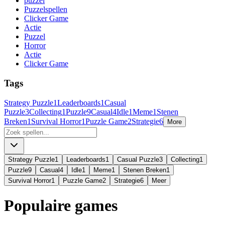
puzzel
Puzzelspellen
Clicker Game
Actie
Puzzel
Horror
Actie
Clicker Game
Tags
Strategy Puzzle
1
Leaderboards
1
Casual
Puzzle
3
Collecting
1
Puzzle
9
Casual
4
Idle
1
Meme
1
Stenen
Breken
1
Survival Horror
1
Puzzle Game
2
Strategie
6
More
Strategy Puzzle
1
Leaderboards
1
Casual Puzzle
3
Collecting
1
Puzzle
9
Casual
4
Idle
1
Meme
1
Stenen Breken
1
Survival Horror
1
Puzzle Game
2
Strategie
6
Meer
Populaire games