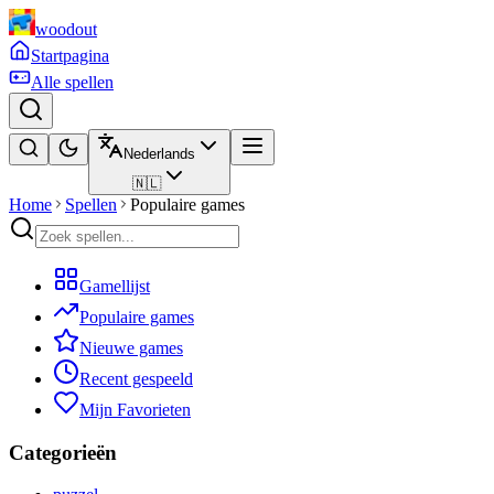
woodout
Startpagina
Alle spellen
Nederlands
🇳🇱
Home
Spellen
Populaire games
Gamellijst
Populaire games
Nieuwe games
Recent gespeeld
Mijn Favorieten
Categorieën