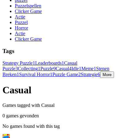
puzzel
Puzzelspellen
Clicker Game
Actie
Puzzel
Horror
Actie
Clicker Game
Tags
Strategy Puzzle
1
Leaderboards
1
Casual
Puzzle
3
Collecting
1
Puzzle
9
Casual
4
Idle
1
Meme
1
Stenen
Breken
1
Survival Horror
1
Puzzle Game
2
Strategie
6
More
Casual
Games tagged with Casual
0 games gevonden
No games found with this tag