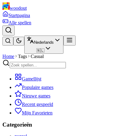
woodout
Startpagina
Alle spellen
Nederlands
🇳🇱
Home
Tags
Casual
Gamellijst
Populaire games
Nieuwe games
Recent gespeeld
Mijn Favorieten
Categorieën