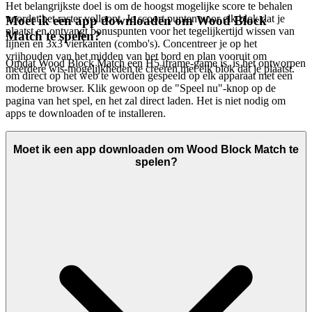
Het belangrijkste doel is om de hoogst mogelijke score te behalen
voordat het raster volloopt. Je scoort punten voor elk blok dat je
Moet ik een app downloaden om Wood Block
plaatst en ontvangt bonuspunten voor het tegelijkertijd wissen van
Match te spelen?
lijnen en 3x3 vierkanten (combo's). Concentreer je op het
vrijhouden van het midden van het bord en plan vooruit om
Omdat Wood Block Match een H5 iframe-game is, is het ontworpen
meerdere wis-mogelijkheden te creëren met elk blok dat je plaatst.
om direct op het web te worden gespeeld op elk apparaat met een
moderne browser. Klik gewoon op de "Speel nu"-knop op de
pagina van het spel, en het zal direct laden. Het is niet nodig om
apps te downloaden of te installeren.
Moet ik een app downloaden om Wood Block Match te
spelen?