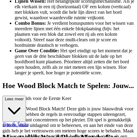
Lijnen Wissen:
Het belangrijkste scoringsmechanisme. Als je
elk vierkant in een rij (horizontaal) OF een kolom (verticaal)
met blokken vult, wordt die hele lijn direct van het bord
gewist, waardoor waardevolle ruimte vrijkomt.
Combo Bonus:
Je verdient bonuspunten voor het wissen van
meerdere lijnen met één enkele blokplaatsing (bijv. het
plaatsen van een blok dat zowel een rij als een kolom
voltooit). Streef naar deze multi-clears om je score en
bordruimte drastisch te verhogen.
Game Over Conditie:
Het spel eindigt op het moment dat je
geen
van de drie beschikbare blokken uit de lade op het
hoofdbord kunt plaatsen. Prioriteer altijd zetten die het bord
open houden, zelfs als ze niet meteen een lijn wissen. Hoe
langer je speelt, hoe hoger je potentiële score.
Hoe Wood Block Match te Spelen: Jouw...
Complete Gids voor de Eerste Keer
Lees meer
Welkom bij Wood Block Match! Deze gids is jouw blauwdruk voor
succes. We hebben de regels in eenvoudige stappen uiteengezet,
zodat je je kunt concentreren op het plezier. Dit spel is gemakkelijk
Tips & Tricks
te leren, maar uitdagend om te beheersen, en aan het einde van deze
gids heb je het vertrouwen om meteen hoge scores te behalen. Maak
je klaar om blokken te matchen en het bord leeg te spelen als een