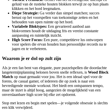
geluid van de rustieke houten blokken terwijl ze op hun plaats
klikken en het bord leegmaken.
Diepe Strategie:
Ga verder dan simpel matchen; succes
berust op het voorspellen van toekomstige zetten en het
behouden van open ruimte op het bord.
Variabele Bloktypes:
Een gevarieerd aanbod aan
blokvormen houdt de uitdaging fris en vereist constante
aanpassing en ruimtelijk inzicht.
High Score Focus:
Een pure, competitieve lus ontworpen
voor spelers die ervan houden hun persoonlijke records na te
jagen en te verbeteren.
Waarom je er dol op zult zijn
Als je een fan bent van elegante, pure puzzelspellen die doordachte
langetermijnplanning belonen boven snelle reflexen, is
Wood Block
Match
op maat gemaakt voor jou. Het is een ideaal spel voor de
forens, de casual gamer, of iedereen die op zoek is naar een
bevredigende mentale workout. Het biedt een ontspannen tempo,
maar de inzet is altijd hoog, aangezien de mogelijkheid van een
onverslaanbare high score bij elke zet opdoemt.
Stop met lezen en begin met spelen—je volgende obsessie is slechts
een klik verwijderd.