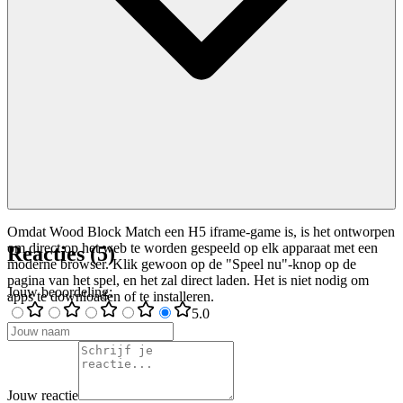
Omdat Wood Block Match een H5 iframe-game is, is het ontworpen
om direct op het web te worden gespeeld op elk apparaat met een
Reacties
(
5
)
moderne browser. Klik gewoon op de "Speel nu"-knop op de
pagina van het spel, en het zal direct laden. Het is niet nodig om
Jouw beoordeling
:
apps te downloaden of te installeren.
5
.0
Jouw reactie