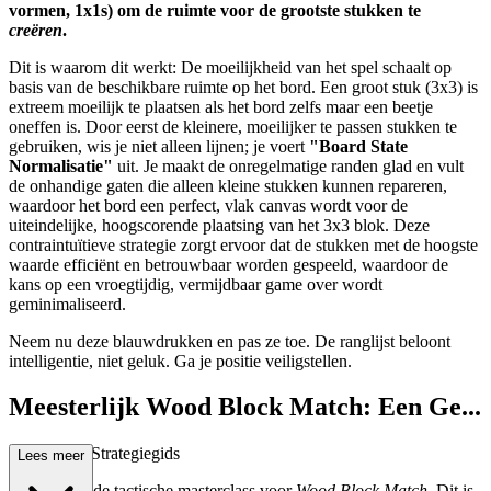
vormen, 1x1s) om de ruimte voor de grootste stukken te
creëren
.
Dit is waarom dit werkt: De moeilijkheid van het spel schaalt op
basis van de beschikbare ruimte op het bord. Een groot stuk (3x3) is
extreem moeilijk te plaatsen als het bord zelfs maar een beetje
oneffen is. Door eerst de kleinere, moeilijker te passen stukken te
gebruiken, wis je niet alleen lijnen; je voert
"Board State
Normalisatie"
uit. Je maakt de onregelmatige randen glad en vult
de onhandige gaten die alleen kleine stukken kunnen repareren,
waardoor het bord een perfect, vlak canvas wordt voor de
uiteindelijke, hoogscorende plaatsing van het 3x3 blok. Deze
contraintuïtieve strategie zorgt ervoor dat de stukken met de hoogste
waarde efficiënt en betrouwbaar worden gespeeld, waardoor de
kans op een vroegtijdig, vermijdbaar game over wordt
geminimaliseerd.
Neem nu deze blauwdrukken en pas ze toe. De ranglijst beloont
intelligentie, niet geluk. Ga je positie veiligstellen.
Meesterlijk Wood Block Match: Een Ge...
avanceerde Strategiegids
Lees meer
Welkom bij de tactische masterclass voor
Wood Block Match
. Dit is