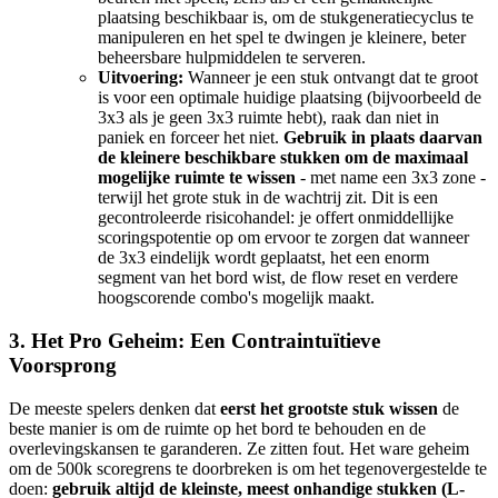
plaatsing beschikbaar is, om de stukgeneratiecyclus te
manipuleren en het spel te dwingen je kleinere, beter
beheersbare hulpmiddelen te serveren.
Uitvoering:
Wanneer je een stuk ontvangt dat te groot
is voor een optimale huidige plaatsing (bijvoorbeeld de
3x3 als je geen 3x3 ruimte hebt), raak dan niet in
paniek en forceer het niet.
Gebruik in plaats daarvan
de kleinere beschikbare stukken om de maximaal
mogelijke ruimte te wissen
- met name een 3x3 zone -
terwijl het grote stuk in de wachtrij zit. Dit is een
gecontroleerde risicohandel: je offert onmiddellijke
scoringspotentie op om ervoor te zorgen dat wanneer
de 3x3 eindelijk wordt geplaatst, het een enorm
segment van het bord wist, de flow reset en verdere
hoogscorende combo's mogelijk maakt.
3. Het Pro Geheim: Een Contraintuïtieve
Voorsprong
De meeste spelers denken dat
eerst het grootste stuk wissen
de
beste manier is om de ruimte op het bord te behouden en de
overlevingskansen te garanderen. Ze zitten fout. Het ware geheim
om de 500k scoregrens te doorbreken is om het tegenovergestelde te
doen:
gebruik altijd de kleinste, meest onhandige stukken (L-