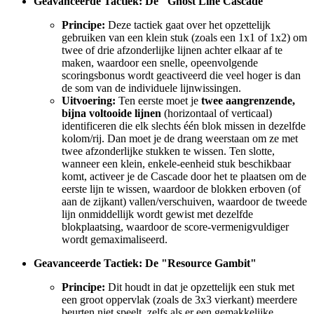
Geavanceerde Tactiek: De "Ghost Line Cascade"
Principe:
Deze tactiek gaat over het opzettelijk
gebruiken van een klein stuk (zoals een 1x1 of 1x2) om
twee of drie afzonderlijke lijnen achter elkaar af te
maken, waardoor een snelle, opeenvolgende
scoringsbonus wordt geactiveerd die veel hoger is dan
de som van de individuele lijnwissingen.
Uitvoering:
Ten eerste moet je
twee aangrenzende,
bijna voltooide lijnen
(horizontaal of verticaal)
identificeren die elk slechts één blok missen in dezelfde
kolom/rij. Dan moet je de drang weerstaan om ze met
twee afzonderlijke stukken te wissen. Ten slotte,
wanneer een klein, enkele-eenheid stuk beschikbaar
komt, activeer je de Cascade door het te plaatsen om de
eerste lijn te wissen, waardoor de blokken erboven (of
aan de zijkant) vallen/verschuiven, waardoor de tweede
lijn onmiddellijk wordt gewist met dezelfde
blokplaatsing, waardoor de score-vermenigvuldiger
wordt gemaximaliseerd.
Geavanceerde Tactiek: De "Resource Gambit"
Principe:
Dit houdt in dat je opzettelijk een stuk met
een groot oppervlak (zoals de 3x3 vierkant) meerdere
beurten niet speelt, zelfs als er een gemakkelijke