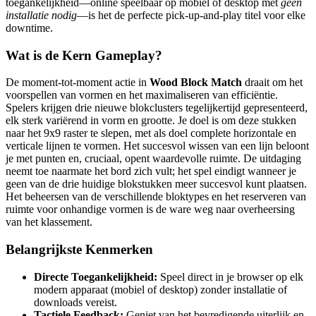
toegankelijkheid—online speelbaar op mobiel of desktop met
geen
installatie nodig
—is het de perfecte pick-up-and-play titel voor elke
downtime.
Wat is de Kern Gameplay?
De moment-tot-moment actie in
Wood Block Match
draait om het
voorspellen van vormen en het maximaliseren van efficiëntie.
Spelers krijgen drie nieuwe blokclusters tegelijkertijd gepresenteerd,
elk sterk variërend in vorm en grootte. Je doel is om deze stukken
naar het 9x9 raster te slepen, met als doel complete horizontale en
verticale lijnen te vormen. Het succesvol wissen van een lijn beloont
je met punten en, cruciaal, opent waardevolle ruimte. De uitdaging
neemt toe naarmate het bord zich vult; het spel eindigt wanneer je
geen van de drie huidige blokstukken meer succesvol kunt plaatsen.
Het beheersen van de verschillende bloktypes en het reserveren van
ruimte voor onhandige vormen is de ware weg naar overheersing
van het klassement.
Belangrijkste Kenmerken
Directe Toegankelijkheid:
Speel direct in je browser op elk
modern apparaat (mobiel of desktop) zonder installatie of
downloads vereist.
Tactiele Feedback:
Geniet van het bevredigende uiterlijk en