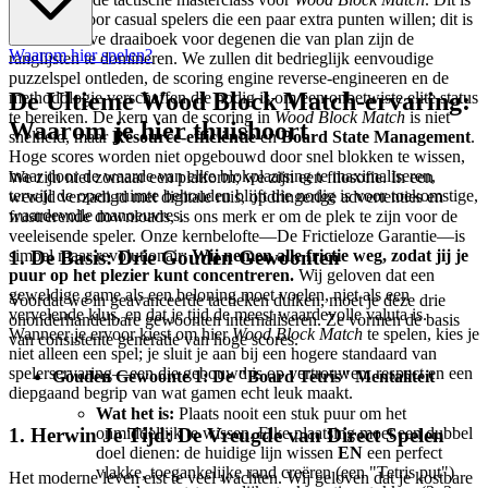
geen gids voor casual spelers die een paar extra punten willen; dit is
het definitieve draaiboek voor degenen die van plan zijn de
Waarom hier spelen?
ranglijsten te domineren. We zullen dit bedrieglijk eenvoudige
puzzelspel ontleden, de scoring engine reverse-engineeren en de
De Ultieme Wood Block Match-ervaring:
methodologie verschaffen die nodig is om een onbetwiste elite status
te bereiken. De kern van de scoring in
Wood Block Match
is niet
Waarom je hier thuishoort
snelheid, maar
Resource-efficiëntie
en
Board State Management
.
Hoge scores worden niet opgebouwd door snel blokken te wissen,
maar door de waarde van elke blokplaatsing te maximaliseren,
We zijn niet zomaar een platform; we zijn een filosofie. In een
terwijl de open ruimte behouden blijft die nodig is voor toekomstige,
wereld verzadigd met digitale ruis, opdringerige advertenties en
waardevolle manoeuvres.
frustrerende downloads, is ons merk er om de plek te zijn voor de
veeleisende speler. Onze kernbelofte—De Frictieloze Garantie—is
1. De Basis: Drie Gouden Gewoonten
simpel maar revolutionair:
Wij nemen alle frictie weg, zodat jij je
puur op het plezier kunt concentreren.
Wij geloven dat een
geweldige game als een beloning moet voelen, niet als een
Voordat we in geavanceerde tactieken duiken, moet je deze drie
vervelende klus, en dat je tijd de meest waardevolle valuta is.
ononderhandelbare gewoonten internaliseren. Ze vormen de basis
Wanneer je ervoor kiest om hier
Wood Block Match
te spelen, kies je
van consistente generatie van hoge scores.
niet alleen een spel; je sluit je aan bij een hogere standaard van
spelerservaring—een die gebouwd is op vertrouwen, respect en een
Gouden Gewoonte 1: De "Board Tetris" Mentaliteit
diepgaand begrip van wat gamen echt leuk maakt.
Wat het is:
Plaats nooit een stuk puur om het
onmiddellijk te wissen. Elke plaatsing moet een dubbel
1. Herwin Je Tijd: De Vreugde van Direct Spelen
doel dienen: de huidige lijn wissen
EN
een perfect
vlakke, toegankelijke rand creëren (een "Tetris put")
Het moderne leven eist te veel wachten. Wij geloven dat je kostbare