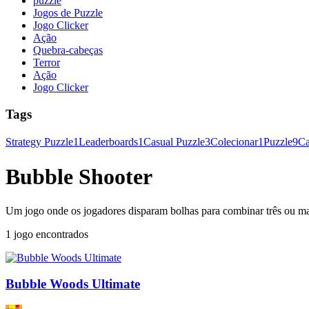
puzzle
Jogos de Puzzle
Jogo Clicker
Ação
Quebra-cabeças
Terror
Ação
Jogo Clicker
Tags
Strategy Puzzle
1
Leaderboards
1
Casual Puzzle
3
Colecionar
1
Puzzle
9
Ca
Bubble Shooter
Um jogo onde os jogadores disparam bolhas para combinar três ou m
1 jogo encontrados
Bubble Woods Ultimate