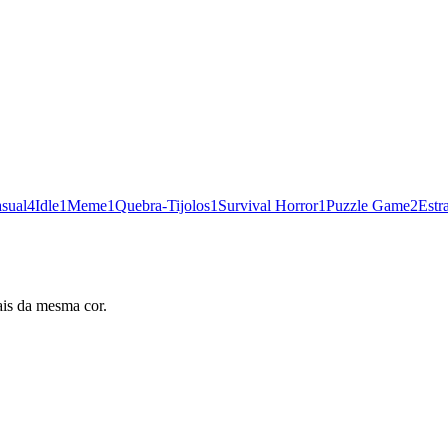
sual
4
Idle
1
Meme
1
Quebra-Tijolos
1
Survival Horror
1
Puzzle Game
2
Estr
ais da mesma cor.