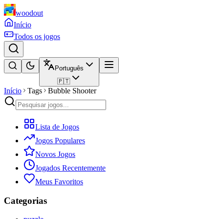
woodout
Início
Todos os jogos
Português
🇵🇹
Início
Tags
Bubble Shooter
Lista de Jogos
Jogos Populares
Novos Jogos
Jogados Recentemente
Meus Favoritos
Categorias