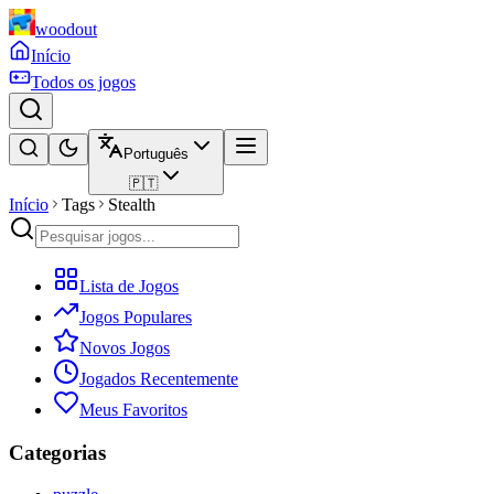
woodout
Início
Todos os jogos
Português
🇵🇹
Início
Tags
Stealth
Lista de Jogos
Jogos Populares
Novos Jogos
Jogados Recentemente
Meus Favoritos
Categorias