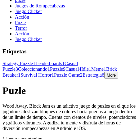
puzle
Juegos de Rompecabezas
Juego Clicker
Acción
Puzle
Terror
Acción
Juego Clicker
Etiquetas
Strategy Puzzle
1
Leaderboards
1
Casual
Puzzle
3
Coleccionando
1
Puzzle
9
Casual
4
Idle
1
Meme
1
Brick
Breaker
1
Survival Horror
1
Puzzle Game
2
Estrategia
6
More
Puzle
Wood Away, Block Jam es un adictivo juego de puzles en el que los
jugadores deslizan bloques de colores hacia puertas a juego dentro
de un límite de tiempo. Cuenta con cientos de niveles, potenciadores
y gráficos vibrantes. Agudiza tu mente y disfruta de horas de
diversión rompecabezas en Android e iOS.
1 juego encontrados