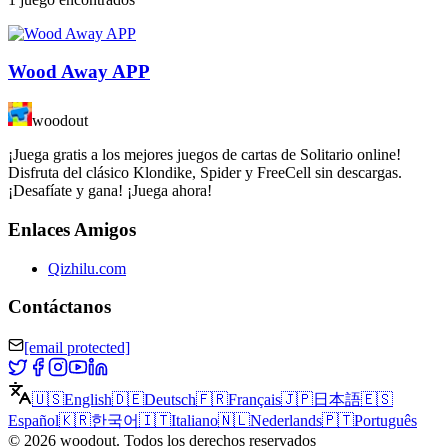
Wood Away APP
woodout
¡Juega gratis a los mejores juegos de cartas de Solitario online!
Disfruta del clásico Klondike, Spider y FreeCell sin descargas.
¡Desafíate y gana! ¡Juega ahora!
Enlaces Amigos
Qizhilu.com
Contáctanos
[email protected]
🇺🇸
English
🇩🇪
Deutsch
🇫🇷
Français
🇯🇵
日本語
🇪🇸
Español
🇰🇷
한국어
🇮🇹
Italiano
🇳🇱
Nederlands
🇵🇹
Português
©
2026
woodout
.
Todos los derechos reservados