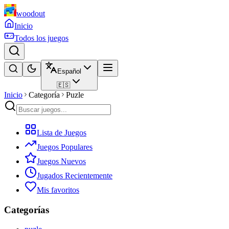
woodout
Inicio
Todos los juegos
Español
🇪🇸
Inicio
Categoría
Puzle
Lista de Juegos
Juegos Populares
Juegos Nuevos
Jugados Recientemente
Mis favoritos
Categorías