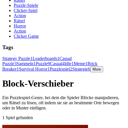
Rätsel
Puzzle-Spiele
Clicker-Spiel
Action
Rätsel
Horror
Action
Clicker Game
Tags
Strategy Puzzle
1
Leaderboards
1
Casual
Puzzle
3
Sammeln
1
Puzzle
9
Casual
4
Idle
1
Meme
1
Brick
Breaker
1
Survival Horror
1
Puzzlespiel
2
Strategie
6
More
Block-Verschieber
Ein Puzzlespiel-Genre, bei dem die Spieler Blöcke manipulieren,
um Rätsel zu lösen, oft indem sie sie an bestimmte Orte bewegen
oder in Muster einfügen.
1 Spiel gefunden