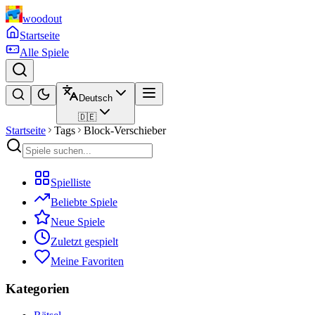
woodout
Startseite
Alle Spiele
Deutsch
🇩🇪
Startseite
Tags
Block-Verschieber
Spielliste
Beliebte Spiele
Neue Spiele
Zuletzt gespielt
Meine Favoriten
Kategorien