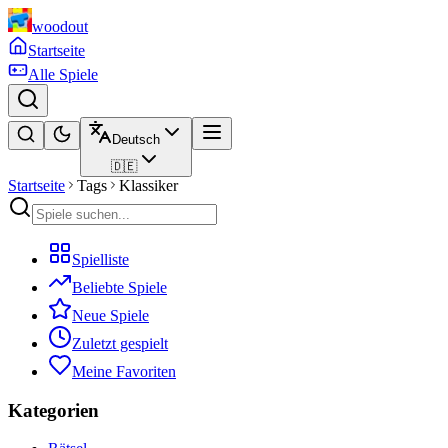
woodout
Startseite
Alle Spiele
Deutsch
🇩🇪
Startseite
Tags
Klassiker
Spielliste
Beliebte Spiele
Neue Spiele
Zuletzt gespielt
Meine Favoriten
Kategorien