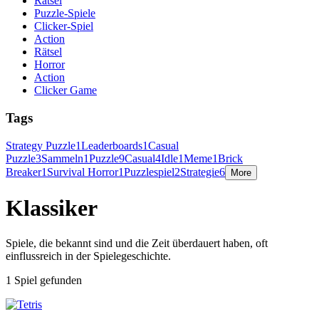
Rätsel
Puzzle-Spiele
Clicker-Spiel
Action
Rätsel
Horror
Action
Clicker Game
Tags
Strategy Puzzle
1
Leaderboards
1
Casual
Puzzle
3
Sammeln
1
Puzzle
9
Casual
4
Idle
1
Meme
1
Brick
Breaker
1
Survival Horror
1
Puzzlespiel
2
Strategie
6
More
Klassiker
Spiele, die bekannt sind und die Zeit überdauert haben, oft
einflussreich in der Spielegeschichte.
1 Spiel gefunden