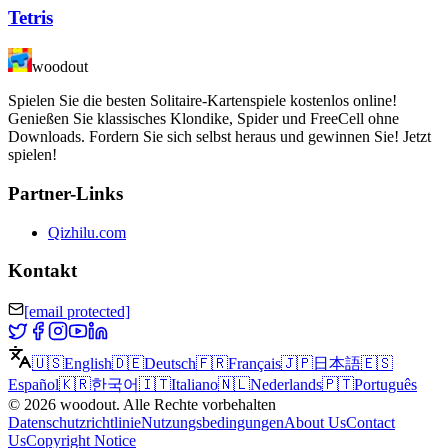
Tetris
woodout
Spielen Sie die besten Solitaire-Kartenspiele kostenlos online!
Genießen Sie klassisches Klondike, Spider und FreeCell ohne
Downloads. Fordern Sie sich selbst heraus und gewinnen Sie! Jetzt
spielen!
Partner-Links
Qizhilu.com
Kontakt
[email protected]
🇺🇸
English
🇩🇪
Deutsch
🇫🇷
Français
🇯🇵
日本語
🇪🇸
Español
🇰🇷
한국어
🇮🇹
Italiano
🇳🇱
Nederlands
🇵🇹
Português
©
2026
woodout
.
Alle Rechte vorbehalten
Datenschutzrichtlinie
Nutzungsbedingungen
About Us
Contact
Us
Copyright Notice