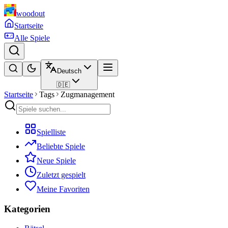
woodout
Startseite
Alle Spiele
Deutsch
🇩🇪
Startseite
Tags
Zugmanagement
Spielliste
Beliebte Spiele
Neue Spiele
Zuletzt gespielt
Meine Favoriten
Kategorien