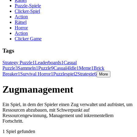
Rätsel
Puzzle-Spiele
Clicker-Spiel
Action
Rätsel
Horror
Action
Clicker Game
Tags
Strategy Puzzle
1
Leaderboards
1
Casual
Puzzle
3
Sammeln
1
Puzzle
9
Casual
4
Idle
1
Meme
1
Brick
Breaker
1
Survival Horror
1
Puzzlespiel
2
Strategie
6
More
Zugmanagement
Ein Spiel, in dem der Spieler einen Zug verwaltet und aufrüstet, um
Ressourcen abzubauen, mit Schwerpunkt auf
Ressourcengewinnung, Management und inkrementellem
Fortschritt.
1 Spiel gefunden