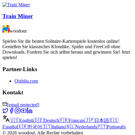
Train Miner
woodout
Spielen Sie die besten Solitaire-Kartenspiele kostenlos online!
Genießen Sie klassisches Klondike, Spider und FreeCell ohne
Downloads. Fordern Sie sich selbst heraus und gewinnen Sie! Jetzt
spielen!
Partner-Links
Qizhilu.com
Kontakt
[email protected]
🇺🇸
English
🇩🇪
Deutsch
🇫🇷
Français
🇯🇵
日本語
🇪🇸
Español
🇰🇷
한국어
🇮🇹
Italiano
🇳🇱
Nederlands
🇵🇹
Português
©
2026
woodout
.
Alle Rechte vorbehalten