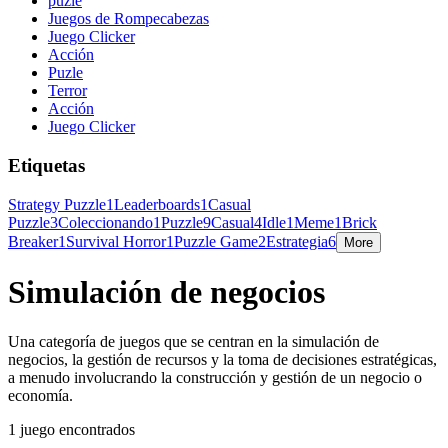
puzle
Juegos de Rompecabezas
Juego Clicker
Acción
Puzle
Terror
Acción
Juego Clicker
Etiquetas
Strategy Puzzle
1
Leaderboards
1
Casual
Puzzle
3
Coleccionando
1
Puzzle
9
Casual
4
Idle
1
Meme
1
Brick
Breaker
1
Survival Horror
1
Puzzle Game
2
Estrategia
6
More
Simulación de negocios
Una categoría de juegos que se centran en la simulación de
negocios, la gestión de recursos y la toma de decisiones estratégicas,
a menudo involucrando la construcción y gestión de un negocio o
economía.
1 juego encontrados