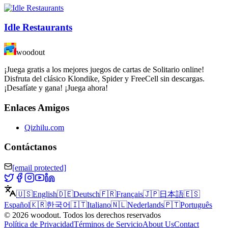
Idle Restaurants
woodout
¡Juega gratis a los mejores juegos de cartas de Solitario online!
Disfruta del clásico Klondike, Spider y FreeCell sin descargas.
¡Desafíate y gana! ¡Juega ahora!
Enlaces Amigos
Qizhilu.com
Contáctanos
[email protected]
🇺🇸
English
🇩🇪
Deutsch
🇫🇷
Français
🇯🇵
日本語
🇪🇸
Español
🇰🇷
한국어
🇮🇹
Italiano
🇳🇱
Nederlands
🇵🇹
Português
©
2026
woodout
.
Todos los derechos reservados
Política de Privacidad
Términos de Servicio
About Us
Contact