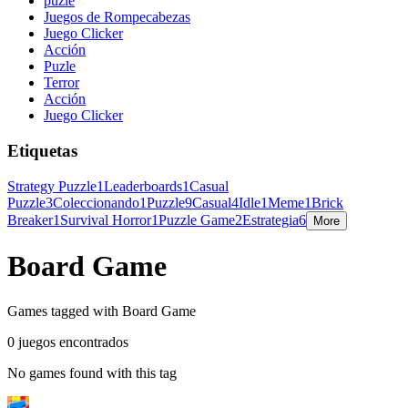
puzle
Juegos de Rompecabezas
Juego Clicker
Acción
Puzle
Terror
Acción
Juego Clicker
Etiquetas
Strategy Puzzle
1
Leaderboards
1
Casual
Puzzle
3
Coleccionando
1
Puzzle
9
Casual
4
Idle
1
Meme
1
Brick
Breaker
1
Survival Horror
1
Puzzle Game
2
Estrategia
6
More
Board Game
Games tagged with Board Game
0 juegos encontrados
No games found with this tag