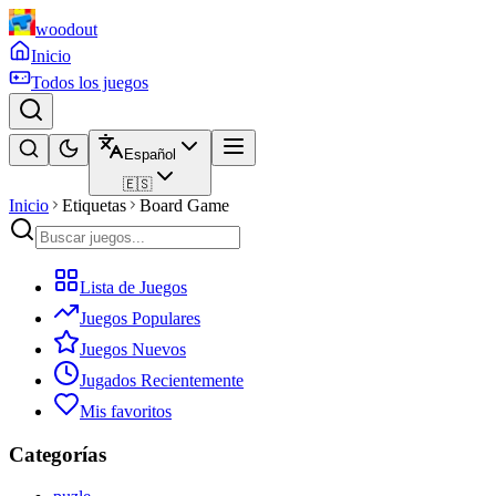
woodout
Inicio
Todos los juegos
Español
🇪🇸
Inicio
Etiquetas
Board Game
Lista de Juegos
Juegos Populares
Juegos Nuevos
Jugados Recientemente
Mis favoritos
Categorías