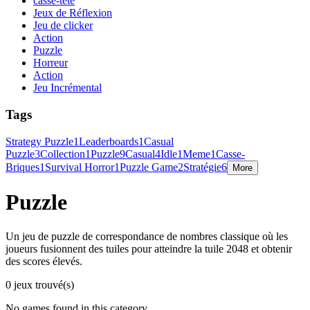
casse-tête
Jeux de Réflexion
Jeu de clicker
Action
Puzzle
Horreur
Action
Jeu Incrémental
Tags
Strategy Puzzle
1
Leaderboards
1
Casual
Puzzle
3
Collection
1
Puzzle
9
Casual
4
Idle
1
Meme
1
Casse-
Briques
1
Survival Horror
1
Puzzle Game
2
Stratégie
6
More
Puzzle
Un jeu de puzzle de correspondance de nombres classique où les
joueurs fusionnent des tuiles pour atteindre la tuile 2048 et obtenir
des scores élevés.
0 jeux trouvé(s)
No games found in this category