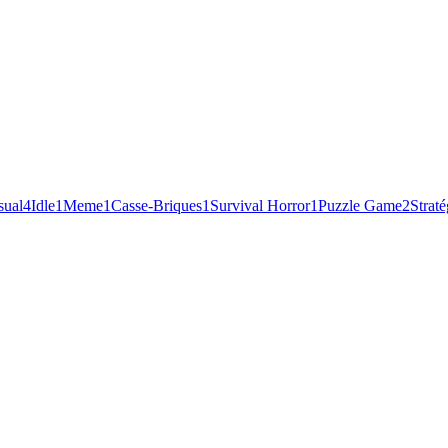
sual
4
Idle
1
Meme
1
Casse-Briques
1
Survival Horror
1
Puzzle Game
2
Straté