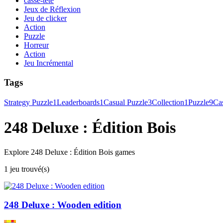
casse-tête
Jeux de Réflexion
Jeu de clicker
Action
Puzzle
Horreur
Action
Jeu Incrémental
Tags
Strategy Puzzle
1
Leaderboards
1
Casual Puzzle
3
Collection
1
Puzzle
9
Ca
248 Deluxe : Édition Bois
Explore 248 Deluxe : Édition Bois games
1 jeu trouvé(s)
248 Deluxe : Wooden edition