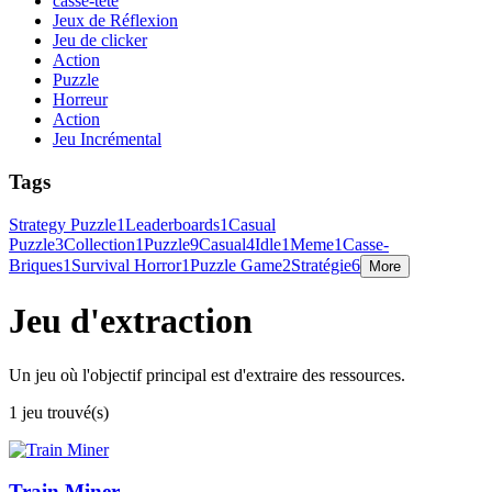
casse-tête
Jeux de Réflexion
Jeu de clicker
Action
Puzzle
Horreur
Action
Jeu Incrémental
Tags
Strategy Puzzle
1
Leaderboards
1
Casual
Puzzle
3
Collection
1
Puzzle
9
Casual
4
Idle
1
Meme
1
Casse-
Briques
1
Survival Horror
1
Puzzle Game
2
Stratégie
6
More
Jeu d'extraction
Un jeu où l'objectif principal est d'extraire des ressources.
1 jeu trouvé(s)
Train Miner