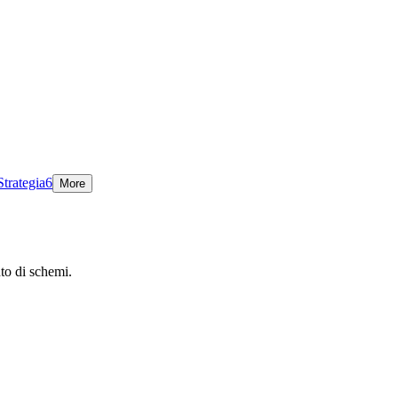
Strategia
6
More
nto di schemi.