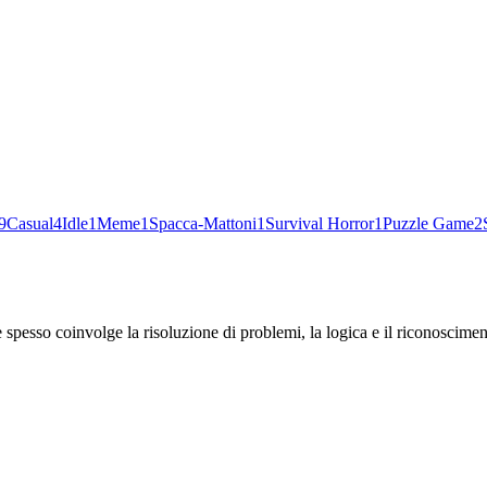
9
Casual
4
Idle
1
Meme
1
Spacca-Mattoni
1
Survival Horror
1
Puzzle Game
2
he spesso coinvolge la risoluzione di problemi, la logica e il riconoscime