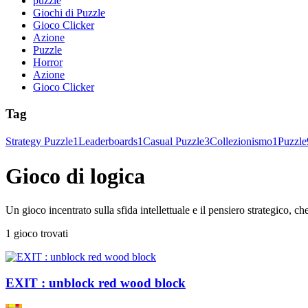
puzzle
Giochi di Puzzle
Gioco Clicker
Azione
Puzzle
Horror
Azione
Gioco Clicker
Tag
Strategy Puzzle
1
Leaderboards
1
Casual Puzzle
3
Collezionismo
1
Puzzle
Gioco di logica
Un gioco incentrato sulla sfida intellettuale e il pensiero strategico, c
1 gioco trovati
EXIT : unblock red wood block