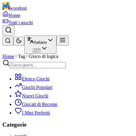
woodout
Home
Tutti i giochi
Italiano
🇮🇹
Home
Tag
Gioco di logica
Elenco Giochi
Giochi Popolari
Nuovi Giochi
Giocati di Recente
I Miei Preferiti
Categorie