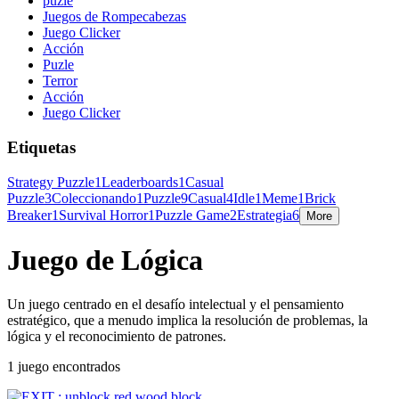
puzle
Juegos de Rompecabezas
Juego Clicker
Acción
Puzle
Terror
Acción
Juego Clicker
Etiquetas
Strategy Puzzle
1
Leaderboards
1
Casual
Puzzle
3
Coleccionando
1
Puzzle
9
Casual
4
Idle
1
Meme
1
Brick
Breaker
1
Survival Horror
1
Puzzle Game
2
Estrategia
6
More
Juego de Lógica
Un juego centrado en el desafío intelectual y el pensamiento
estratégico, que a menudo implica la resolución de problemas, la
lógica y el reconocimiento de patrones.
1 juego encontrados