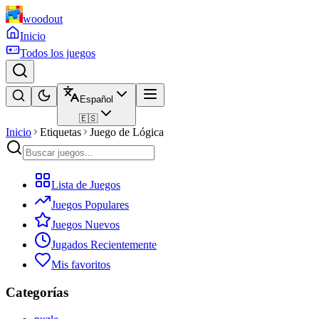
woodout
Inicio
Todos los juegos
Español
🇪🇸
Inicio
Etiquetas
Juego de Lógica
Lista de Juegos
Juegos Populares
Juegos Nuevos
Jugados Recientemente
Mis favoritos
Categorías