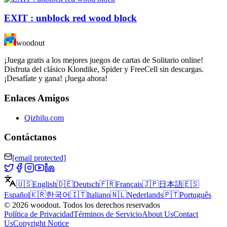
EXIT : unblock red wood block
woodout
¡Juega gratis a los mejores juegos de cartas de Solitario online!
Disfruta del clásico Klondike, Spider y FreeCell sin descargas.
¡Desafíate y gana! ¡Juega ahora!
Enlaces Amigos
Qizhilu.com
Contáctanos
[email protected]
🇺🇸
English
🇩🇪
Deutsch
🇫🇷
Français
🇯🇵
日本語
🇪🇸
Español
🇰🇷
한국어
🇮🇹
Italiano
🇳🇱
Nederlands
🇵🇹
Português
©
2026
woodout
.
Todos los derechos reservados
Política de Privacidad
Términos de Servicio
About Us
Contact
Us
Copyright Notice