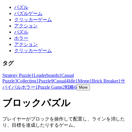
パズル
パズルゲーム
クリッカーゲーム
アクション
パズル
ホラー
アクション
クリッカーゲーム
タグ
Strategy Puzzle
1
Leaderboards
1
Casual
Puzzle
3
Collecting
1
Puzzle
9
Casual
4
Idle
1
Meme
1
Brick Breaker
1
サ
バイバルホラー
1
Puzzle Game
2
戦略
6
More
ブロックパズル
プレイヤーがブロックを操作して配置し、ラインを消した
り、目標を達成したりするゲーム。