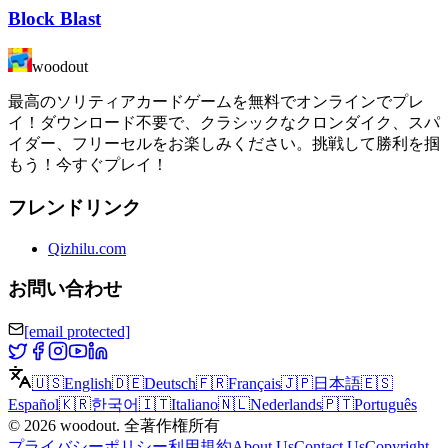
Block Blast
woodout
最高のソリティアカードゲームを無料でオンラインでプレ
イ！ダウンロード不要で、クラシックなクロンダイク、スパ
イダー、フリーセルをお楽しみください。挑戦して勝利を掴
もう！今すぐプレイ！
フレンドリンク
Qizhilu.com
お問い合わせ
[email protected]
🇺🇸
English
🇩🇪
Deutsch
🇫🇷
Français
🇯🇵
日本語
🇪🇸
Español
🇰🇷
한국어
🇮🇹
Italiano
🇳🇱
Nederlands
🇵🇹
Português
©
2026
woodout
.
全著作権所有
プライバシーポリシー
利用規約
About Us
Contact Us
Copyright