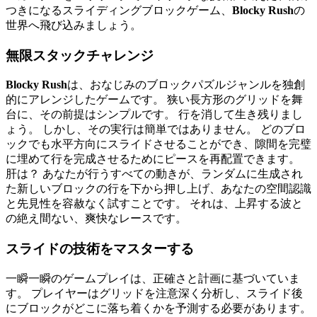
つきになるスライディングブロックゲーム、
Blocky Rush
の
世界へ飛び込みましょう。
無限スタックチャレンジ
Blocky Rush
は、おなじみのブロックパズルジャンルを独創
的にアレンジしたゲームです。 狭い長方形のグリッドを舞
台に、その前提はシンプルです。 行を消して生き残りまし
ょう。 しかし、その実行は簡単ではありません。 どのブロ
ックでも水平方向にスライドさせることができ、隙間を完璧
に埋めて行を完成させるためにピースを再配置できます。
肝は？ あなたが行うすべての動きが、ランダムに生成され
た新しいブロックの行を下から押し上げ、あなたの空間認識
と先見性を容赦なく試すことです。 それは、上昇する波と
の絶え間ない、爽快なレースです。
スライドの技術をマスターする
一瞬一瞬のゲームプレイは、正確さと計画に基づいていま
す。 プレイヤーはグリッドを注意深く分析し、スライド後
にブロックがどこに落ち着くかを予測する必要があります。