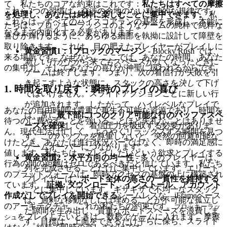
て、私たちのコアな約束はこれです：
私たちはすべての摩擦
これら3つの習慣は、交渉の余地のない精神的な規律です。
を処理し、あなたは純粋に楽しむことに集中できます。
私
これらは、すべてのハイスコアランの基盤を形成し、本能に
たちは、ブロッキーラッシュのようなゲームの純粋で純粋な
なるまで内面化する必要があります。
喜びが輝けるように、あらゆる細部を執拗に設計して障壁を
取り除きます。これは、目の肥えたプレイヤーがプレイしに
黄金習慣1：1ブロックのマージン
- Blocky Rush では、
来る場所です。なぜなら、ここでは、あなたの時間、あなた
新しい行が下から来ても
スペースがなくなったときに
の集中力、そしてあなたの喜びが神聖に扱われるからです。
ゲームは終了します。つまり、次の着信行が失敗を引
き起こすような状態に、スタックの高さを
決して
下げ
1. 時間を取り戻す：瞬時のプレイの喜び
てはいけません。スライドアクションごとに新しい行
が追加されます。したがって、ハイレベルなプレイで
あなたの自由時間は貴重で再生不可能な資源であり、時間を
は、常に
最下部に1つのクリア可能な行のバッファスペ
待つのに費やすことを強いることほど失礼なことはありませ
ースを確保
して、着信圧力を吸収する必要がありま
ん。現代生活は忙しく、ようやくリラックスする瞬間を見つ
す。このバッファを尊重しないと、突然の回避可能な
けたとき、あなたは進行状況バーではなく、即時の満足感に
ゲームオーバーにつながります。
値します。私たちは、プレイしたいという欲求とプレイする
黄金習慣2：水平方向の均一性
- 多くのプレイヤーは、
行為の間の距離はゼロであるべきだと信じています。私たち
列を完成させることだけに集中しています。エリート
のプラットフォームは、即時アクセスの基盤の上に構築され
プレイヤーは、
ボード全体の高さの一貫性を維持する
ています。
証拠:
ダウンロード、インストール、アカウント
ことに集中しています。ギザギザで不均一なスタック
作成なしでプレイを開始できる
シームレスな、iFrameベース
は、過剰な移動なしには埋めることが不可能な孤立し
のアーキテクチャ。これが私たちの約束です。
ブロッキーラッ
た隙間を生み出し、貴重なボードスペースを浪費しま
をプレイしたいときは、数秒でゲームに入れます。摩擦
シュ
す。目標は、上面をできるだけ平らに保ち、スライド