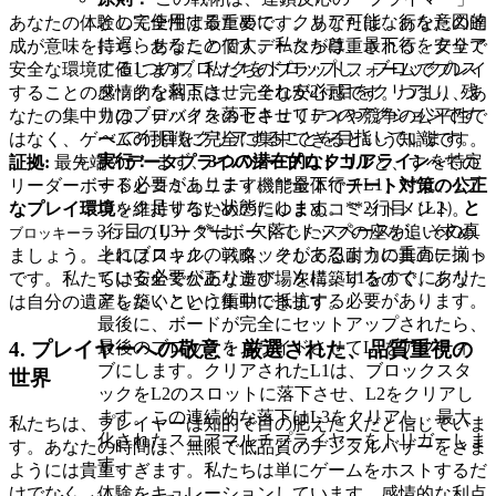
として使用するために、クリア可能な行を意図的
あなたの体験の完全性は最重要です。あなたは、あなたの達
に遅らせることです。私たちは、最下行をクリア
成が意味を持ち、あなたの個人データが尊重される、安全で
する1つのブロックをドロップし、ブロックのス
安全な環境に値します。私たちのプラットフォームでプレイ
タックを落下させ、それが2行目をクリアし、残
することの感情的な利点は、完全な安心感です。つまり、あ
りのブロックを落下させて
1つのアクションです
なたの集中力は、デバイスのセキュリティや競争の公平性で
べて
3行目をクリアすることを目指しています。
はなく、ゲームの挑戦に完全に集中できるという知識です。
実行：
まず、
3つの潜在的なクリアライン
を特定
証拠:
最先端の
データプライバシープロトコル
と、すべての
する必要があります。**最下行（L1）**は、1ブ
リーダーボードとコミュニティ機能全体で
チート対策の公正
ロック足りない状態にします。**2行目（L2）
と
なプレイ環境
を維持するためのたゆまぬコミットメント。
3行目（L3）**は、欠落したスペースが、その真
のリーダーボードでトップの座を追い求め
ブロッキーラッシュ
上にブロックのスタックがあるように垂直に揃っ
ましょう。それはスキル、戦略、そして忍耐力の真のテスト
ている必要があります。次に、L1をすぐにクリ
です。私たちは安全で公正な遊び場を構築するので、あなた
アしたいという衝動に抵抗する必要があります。
は自分の遺産を築くことに集中できます。
最後に、ボードが完全にセットアップされたら、
4. プレイヤーへの敬意：厳選された、品質重視の
最後のブロックをスライドさせてL1をアクティ
ブにします。クリアされたL1は、ブロックスタ
世界
ックをL2のスロットに落下させ、L2をクリアし
ます。この連続的な落下はL3をクリアし、最大
私たちは、プレイヤーは知的で目の肥えた人だと信じていま
化されたスコアマルチプライヤーをトリガーしま
す。あなたの時間は、無限で低品質のデジタルバザーをさま
す。
ようには貴重すぎます。私たちは単にゲームをホストするだ
けでなく、体験をキュレーションしています。感情的な利点