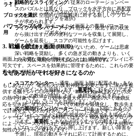
戦略的なスライディング:
従来のローテーションベー
ライド
ドラッグ
スのパズルとは異なり、ブロックを水平方向に再配置
左マウスのクリック (スライドさせるブ
するため、空間的な問題解決に対する新しいアプロー
ブロックを選択
ロックを選択)
チが求められます。
パワーアップを使
'E' キーまたは画面上の専用パワーアッ
ライフラインパワーアップ:
厄介な、敗北寸前の状況
用
プボタン
から抜け出すための便利なツールを収集して展開し、
ゲームを延長し、スコアの可能性を広げます。
3. 戦場を読む：画面 (HUD)
動く前に考える:
時間制限がないため、ゲームは思慮
深い戦略を奨励し、多くの急ぎ足の動きよりも、いく
画面上の主要な要素を理解することは、長期的なプレイに不
つかの賢い動きの方がはるかに効果的です。
可欠です。スペースを効果的に管理するために、これらの要
素を常に確認してください。
なぜあなたがそれを好きになるのか
スコアカウンター：
通常、画面上部に配置され、あな
もしあなたが、電光石火の反射神経を必要とせずに深みを提
たのポイントを追跡します。
重要性：
行をクリアする
供する脳トレパズルが好きなら、
Blocky Rush
はあなたの次
と、この数値が増加します。連鎖反応を引き起こし
の熱中対象です。 より効率を最大化し、満足のいく連鎖反
て、より高いスコアを目指しましょう。
応を引き起こすために、すべての動きを最適化し、数歩先ま
次の着信行インジケーター：
これは、下部にある小さ
で計画を立てるのが好きなプレイヤーに最適です。 プレッ
なプレビューまたは音声/視覚的な合図である場合があ
シャーは、刻々と過ぎる時間ではなく、積み重なるブロック
ります。
重要性：
あなたが行うすべての動きは、新し
によってペースが作られ、挑戦はスピードテストから純粋な
いブロックの行を下から押し上げます。新しい障害を
知性のテストへと変わります。
予測し、現在の動きをそれに応じて計画するために、