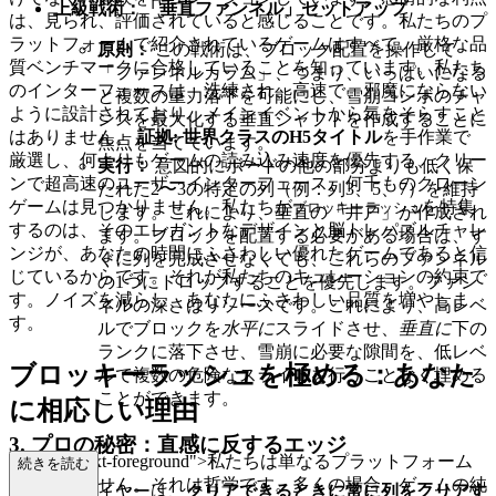
上級戦術：「垂直ファンネル」セットアップ
は、見られ、評価されていると感じることです。私たちのプ
ラットフォームで紹介されているゲームはすべて、厳格な品
原則：
この戦術は、ブロック配置を操作して
質ベンチマークに合格していることを知っています。私たち
「ファンネルカラム」、つまり、いっぱいになる
のインターフェースは、洗練され、高速で、邪魔にならない
と複数の重力落下を可能にし、雪崩コンボのチャ
ように設計されており、メインイベントから気をそらすこと
ンスを最大化する垂直シャフトを作成することに
はありません。
証拠:
世界クラスのH5タイトル
を手作業で
焦点を当てています。
厳選し、何よりもゲームの読み込み速度を優先する、クリー
実行：
意図的にボードの他の部分よりも低く保
ンで超高速のユーザーインターフェース。何千ものクローン
たれた2〜3の特定の列（例：列3、5、7）を維持
ゲームは見つかりません。私たちが
を特集
ブロッキーラッシュ
します。これにより、垂直の「井戸」が作成され
するのは、そのエレガントなデザインと脳トレパズルチャレ
ます。ブロックを配置する必要がある場合は、す
ンジが、あなたの時間にふさわしい優れたゲームであると信
ぐに列を完成させなくても、これらのファンネル
じているからです。それが私たちのキュレーションの約束で
の1つにドロップすることを優先します。ファン
す。ノイズを減らし、あなたにふさわしい品質を増やしま
ネルの深さはリソースです。これにより、高レベ
す。
ルでブロックを
水平に
スライドさせ、
垂直に
下の
ランクに落下させ、雪崩に必要な隙間を、低レベ
ブロッキーラッシュを極める：あなた
ルで複数の危険なスライドを行うことなく埋める
ことができます。
に相応しい理由
3. プロの秘密：直感に反するエッジ
ss="mb-4 text-foreground">私たちは単なるプラットフォーム
続きを読む
ではありません。それは哲学です。多くの場合、ゲームの純
多くのプレイヤーは、
クリアできるときに常に列をクリアす