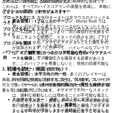
作方法は、若干異なる場合があります。
これら3つの習慣は、交渉の余地のない精神的な規律です。
これらは、すべてのハイスコアランの基盤を形成し、本能に
アクション/目的
キー/ジェスチャー
なるまで内面化する必要があります。
ブロックを左にス
左矢印キーまたは左マウスのクリック＆
黄金習慣1：1ブロックのマージン
- Blocky Rush では、
ライド
ドラッグ
新しい行が下から来ても
スペースがなくなったときに
ブロックを右にス
右矢印キーまたは右マウスのクリック＆
ゲームは終了します。つまり、次の着信行が失敗を引
ライド
ドラッグ
き起こすような状態に、スタックの高さを
決して
下げ
左マウスのクリック (スライドさせるブ
てはいけません。スライドアクションごとに新しい行
ブロックを選択
ロックを選択)
が追加されます。したがって、ハイレベルなプレイで
パワーアップを使
'E' キーまたは画面上の専用パワーアッ
は、常に
最下部に1つのクリア可能な行のバッファスペ
用
プボタン
ースを確保
して、着信圧力を吸収する必要がありま
す。このバッファを尊重しないと、突然の回避可能な
3. 戦場を読む：画面 (HUD)
ゲームオーバーにつながります。
黄金習慣2：水平方向の均一性
- 多くのプレイヤーは、
列を完成させることだけに集中しています。エリート
画面上の主要な要素を理解することは、長期的なプレイに不
プレイヤーは、
ボード全体の高さの一貫性を維持する
可欠です。スペースを効果的に管理するために、これらの要
ことに集中しています。ギザギザで不均一なスタック
素を常に確認してください。
は、過剰な移動なしには埋めることが不可能な孤立し
スコアカウンター：
通常、画面上部に配置され、あな
た隙間を生み出し、貴重なボードスペースを浪費しま
たのポイントを追跡します。
重要性：
行をクリアする
す。目標は、上面をできるだけ平らに保ち、スライド
と、この数値が増加します。連鎖反応を引き起こし
させるすべてのブロックが予測可能に落下して落ち着