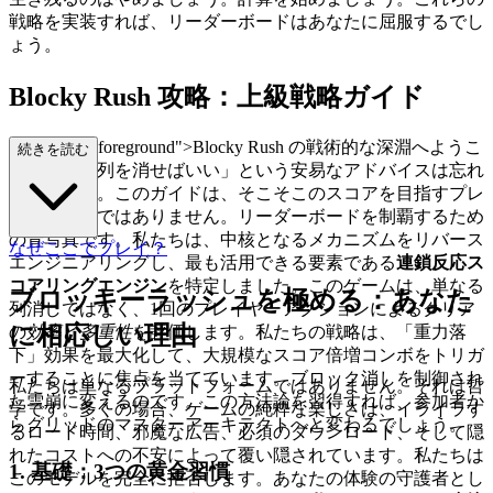
戦略を実装すれば、リーダーボードはあなたに屈服するでし
ょう。
Blocky Rush 攻略：上級戦略ガイド
="mb-4 text-foreground">Blocky Rush の戦術的な深淵へようこ
続きを読む
そ。「ただ列を消せばいい」という安易なアドバイスは忘れ
てください。このガイドは、そこそこのスコアを目指すプレ
イヤー向けではありません。リーダーボードを制覇するため
の青写真です。私たちは、中核となるメカニズムをリバース
なぜここでプレイ？
エンジニアリングし、最も活用できる要素である
連鎖反応ス
コアリングエンジン
を特定しました。このゲームは、単なる
ブロッキーラッシュを極める：あなた
列消しではなく、1回のプレイヤーアクションによるクリア
に相応しい理由
の
効率
と
多重性
を評価します。私たちの戦略は、「重力落
下」効果を最大化して、大規模なスコア倍増コンボをトリガ
ーすることに焦点を当てています。ブロック消しを制御され
私たちは単なるプラットフォームではありません。それは哲
た雪崩に変えるのです。この方法論を習得すれば、参加者か
学です。多くの場合、ゲームの純粋な楽しさは、イライラす
らグリッドのマスターアーキテクトへと変わるでしょう。
るロード時間、邪魔な広告、必須のダウンロード、そして隠
れたコストへの不安によって覆い隠されています。私たちは
1. 基礎：3つの黄金習慣
このモデルを完全に拒否します。あなたの体験の守護者とし