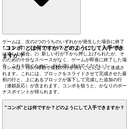
ゲームは、次の2つのうちのいずれかが発生した場合に終了
"コンボ"とは何ですか？どのようにして入手でき
します：1）ブロックのスタックがプレイグリッドの一番上
に達した場合。2）新しい行が下から押し上げられたが、そ
ますか？
のための十分なスペースがなく、ゲームが即座に終了した場
合。これを防ぐために、行を消し続けてください！
コンボは、1回の移動で複数の行を消すことによって達成さ
れます。これには、ブロックをスライドさせて完成させた最
初の行と、上にあるブロックが落下して完成した追加の行
（連鎖反応）が含まれます。コンボを狙うと、かなりのボー
ナスポイントが得られます。
"コンボ"とは何ですか？どのようにして入手できますか？