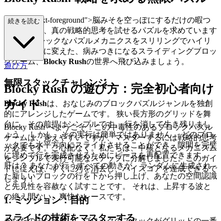
ss="mb-4 text-foreground">脳みそを空っぽにするだけの暇つ
続きを読む
ぶしに飽き、真の戦略的思考を試せるパズルを求めています
か？ クラシックなパズルメカニクスをスリリングでハイリ
スクな挑戦に変えた、病みつきになるスライディングブロッ
クゲーム、
Blocky Rush
の世界へ飛び込みましょう。
遊び方
無限スタックチャレンジ
Blocky Rush の遊び方：完全初心者向け
ガイド
Blocky Rush
は、おなじみのブロックパズルジャンルを独創
的にアレンジしたゲームです。 狭い長方形のグリッドを舞
台に、その前提はシンプルです。 行を消して生き残りまし
Blocky Rush へようこそ！この中毒性のあるブロックパズル
ょう。 しかし、その実行は簡単ではありません。 どのブロ
ゲームは、覚えやすいですが、マスターするには戦略的思考
ックでも水平方向にスライドさせることができ、隙間を完璧
が必要です。ご心配なく。私たちは、中核となるメカニズム
に埋めて行を完成させるためにピースを再配置できます。
をシンプルで実行可能なステップに分解しました。このガイ
肝は？ あなたが行うすべての動きが、ランダムに生成され
ドに従えば、すぐに列を消去し、ハイスコアを達成できるで
た新しいブロックの行を下から押し上げ、あなたの空間認識
しょう！
と先見性を容赦なく試すことです。 それは、上昇する波と
の絶え間ない、爽快なレースです。
1. ミッション：目的
スライドの技術をマスターする
あなたの主な目標は、ブロックのスタックがグリッドの一番