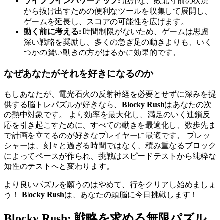
ライフラインパワーアップ:
厄介な、敗北寸前の状況
から抜け出すための便利なツールを収集して展開し、
ゲームを延長し、スコアの可能性を広げます。
動く前に考える:
時間制限がないため、ゲームは思慮
深い戦略を奨励し、多くの急ぎ足の動きよりも、いく
つかの賢い動きの方がはるかに効果的です。
なぜあなたがそれを好きになるのか
もしあなたが、電光石火の反射神経を必要とせずに深みを提
供する脳トレパズルが好きなら、
Blocky Rush
はあなたの次
の熱中対象です。 より効率を最大化し、満足のいく連鎖反
応を引き起こすために、すべての動きを最適化し、数歩先ま
で計画を立てるのが好きなプレイヤーに最適です。 プレッ
シャーは、刻々と過ぎる時間ではなく、積み重なるブロック
によってペースが作られ、挑戦はスピードテストから純粋な
知性のテストへと変わります。
より良いパズルを願うのはやめて、行をクリアし始めましょ
う！
Blocky Rush
は、あなたの頭脳に今日挑戦します！
Blocky Rush: 戦略を求める無限パズル