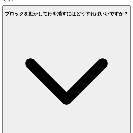
3. 自信を持ってプレイ：公正で安全なフィールド
ブロックを動かして行を消すにはどうすればいいですか？
へのコミットメント
あなたの体験の完全性は最重要です。あなたは、あなたの達
成が意味を持ち、あなたの個人データが尊重される、安全で
安全な環境に値します。私たちのプラットフォームでプレイ
することの感情的な利点は、完全な安心感です。つまり、あ
なたの集中力は、デバイスのセキュリティや競争の公平性で
はなく、ゲームの挑戦に完全に集中できるという知識です。
証拠:
最先端の
データプライバシープロトコル
と、すべての
リーダーボードとコミュニティ機能全体で
チート対策の公正
なプレイ環境
を維持するためのたゆまぬコミットメント。
のリーダーボードでトップの座を追い求め
ブロッキーラッシュ
ましょう。それはスキル、戦略、そして忍耐力の真のテスト
です。私たちは安全で公正な遊び場を構築するので、あなた
は自分の遺産を築くことに集中できます。
4. プレイヤーへの敬意：厳選された、品質重視の
世界