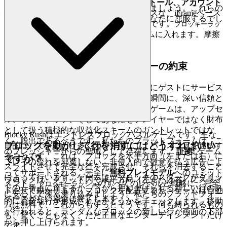
ています。
証拠:
ダウンロード、インストール、アカウント
生き残るのはやめましょう。計算を始めましょう。これらの
作成なしでプレイを開始できる
シームレスな、iFrameベース
戦略を実装すれば、リーダーボードはあなたに屈服するでし
のアーキテクチャ。これが私たちの約束です。
ブロッキーラッ
ょう。
をプレイしたいときは、数秒でゲームに入れます。摩擦
シュ
はなく、純粋で即時の楽しさだけです。
2. 正直な楽しさ：ゼロプレッシャーの約束
真のおもてなしとは、見返りを期待せずにゲストにサービス
を提供することです。あなたが到着した瞬間に、深い信頼と
安堵感を感じてほしいと思っています。ゲームは、アップセ
ル、ポップアップ、そしてあなたをプレイヤーではなく財布
として扱う積極的な収益化スキームのガントレットではな
Blocky Rushはエンドレスブロックパズルゲームです。主な
く、脱出であるべきです。私たちのプラットフォームは、こ
ブロックを動かして行を消すにはどうすればいい
目的は、できるだけ多くの行を消して、ハイスコアを達成す
のプレッシャーからの聖域として存在します。
証拠:
ゲーム
ることです。これは、ブロックを水平方向（左または右）に
ですか？
プレイの流れを邪魔しない、非侵入的で敬意を払う広告によ
スライドさせて完全な行を完成させ、それらを消去すること
ってサポートされる、完全に
無料プレイモデル
へのコミット
によって行います。ゲームは、ブロックのスタックがグリッ
ブロックは、グリッド内で水平方向（左または右）にスライ
メント。
のすべてのレベルと戦略に、完全
ブロッキーラッシュ
ドの一番上に達するか、下から押し上げられる新しい行のス
ドさせて動かします。ブロックを配置すると、ゲームは自動
に安心して深く潜り込みましょう。私たちのプラットフォー
ペースがない場合に終了します。
的に完全な行が形成されたかどうかをチェックします。移動
ムは無料で、これからもずっとそうです。何も縛られるもの
が行われると、ランダムなブロックの新しい行が画面の下部
も、驚くこともなく、ただ正直なエンターテインメントだけ
から押し上げられます。
です。