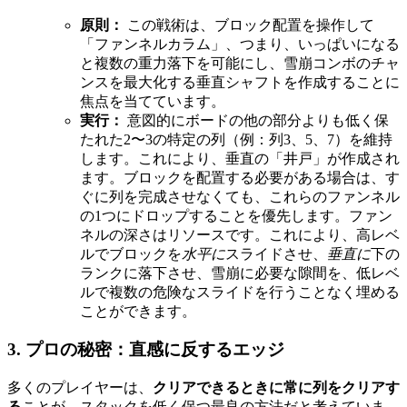
原則：
この戦術は、ブロック配置を操作して
「ファンネルカラム」、つまり、いっぱいになる
と複数の重力落下を可能にし、雪崩コンボのチャ
ンスを最大化する垂直シャフトを作成することに
焦点を当てています。
実行：
意図的にボードの他の部分よりも低く保
たれた2〜3の特定の列（例：列3、5、7）を維持
します。これにより、垂直の「井戸」が作成され
ます。ブロックを配置する必要がある場合は、す
ぐに列を完成させなくても、これらのファンネル
の1つにドロップすることを優先します。ファン
ネルの深さはリソースです。これにより、高レベ
ルでブロックを
水平に
スライドさせ、
垂直に
下の
ランクに落下させ、雪崩に必要な隙間を、低レベ
ルで複数の危険なスライドを行うことなく埋める
ことができます。
3. プロの秘密：直感に反するエッジ
多くのプレイヤーは、
クリアできるときに常に列をクリアす
る
ことが、スタックを低く保つ最良の方法だと考えていま