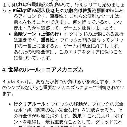
これに注目してください。
より良いパズルを願うのはやめて、行をクリアし始めましょ
パワーアップスロット：
これらは通常、画面の端にあ
う！
Blocky Rush
は、あなたの頭脳に今日挑戦します！
るアイコンです。
重要性：
これらの便利なツールは、
窮地を救うことができます。何を持っているか、いつ
使用するかを追跡して、ゲームを延長しましょう。
危険ゾーン（上部の行）：
グリッドの上部にある数行
は重要です。
重要性：
ブロックが積み重なってグリッ
ドの一番上に達すると、ゲームは即座に終了します。
あなたの戦略全体は、このエリアをクリアに保つこと
に基づいています。
4. 世界のルール：コアメカニズム
Blocky Rush は、あなたが勝つか負けるかを決定する、3 つ
のシンプルながらも重要なメカニズムによって制御されてい
ます。
行クリアルール：
ブロックの移動が、ブロックの完全
な水平線（隙間のない完全な行）を完成させると、そ
の行全体が即座に消えます。
効果：
これにより、ポイ
ントを獲得し、最も重要なこととして、グリッドに不