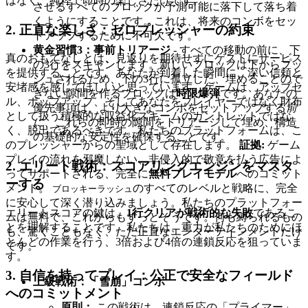
はなく、純粋で即時の楽しさだけです。
させるすべてのブロックが予測可能に落下して落ち着
くようにすることです。これは、将来のコンボをセッ
2. 正直な楽しさ：ゼロプレッシャーの約束
トアップするために不可欠です。
黄金習慣3：事前トリアージ
- すべての移動の前に、下
真のおもてなしとは、見返りを期待せずにゲストにサービス
の3行をスキャンします。新しいブロックは下からプッ
を提供することです。あなたが到着した瞬間に、深い信頼と
シュされるため、下の3行に孤立した、埋めることので
安堵感を感じてほしいと思っています。ゲームは、アップセ
きない隙間を作るブロックは
時限爆弾
です。あなたの
ル、ポップアップ、そしてあなたをプレイヤーではなく財布
優先事項は、より大きなコンボをセットアップする
前
として扱う積極的な収益化スキームのガントレットではな
に
、これらの即時の隙間をトリアージして埋め、構造
く、脱出であるべきです。私たちのプラットフォームは、こ
の基礎的な安定性を確保することです。
のプレッシャーからの聖域として存在します。
証拠:
ゲーム
プレイの流れを邪魔しない、非侵入的で敬意を払う広告によ
2. エリート戦術：スコアリングエンジンをマスタ
ってサポートされる、完全に
無料プレイモデル
へのコミット
ーする
メント。
のすべてのレベルと戦略に、完全
ブロッキーラッシュ
に安心して深く潜り込みましょう。私たちのプラットフォー
エリートスコアの鍵は、
1行クリアが戦術的な失敗
であるこ
ムは無料で、これからもずっとそうです。何も縛られるもの
とを理解することです。私たちは、重力が私たちのためにほ
も、驚くこともなく、ただ正直なエンターテインメントだけ
とんどの作業を行う、3倍および4倍の連鎖反応を狙っていま
です。
す。
3. 自信を持ってプレイ：公正で安全なフィールド
上級戦術：「雪崩」コンボ
へのコミットメント
原則：
この戦術は、連鎖反応の「プライマー」