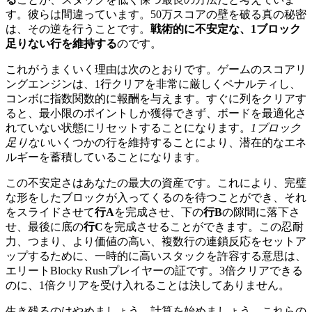
す。彼らは間違っています。50万スコアの壁を破る真の秘密
は、その逆を行うことです。
戦術的に不安定な、1ブロック
足りない行を維持する
のです。
これがうまくいく理由は次のとおりです。ゲームのスコアリ
ングエンジンは、1行クリアを非常に厳しくペナルティし、
コンボに指数関数的に報酬を与えます。すぐに列をクリアす
ると、最小限のポイントしか獲得できず、ボードを最適化さ
れていない状態にリセットすることになります。
1ブロック
足りない
いくつかの行を維持することにより、潜在的なエネ
ルギーを蓄積していることになります。
この不安定さはあなたの最大の資産です。これにより、完璧
な形をしたブロックが入ってくるのを待つことができ、それ
をスライドさせて
行A
を完成させ、下の
行B
の隙間に落下さ
せ、最後に底の
行C
を完成させることができます。この忍耐
力、つまり、より価値の高い、複数行の連鎖反応をセットア
ップするために、一時的に高いスタックを許容する意思は、
エリートBlocky Rushプレイヤーの証です。3倍クリアできる
のに、1倍クリアを受け入れることは決してありません。
生き残るのはやめましょう。計算を始めましょう。これらの