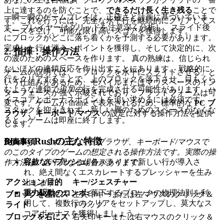
上に達するのを防ぐことで、
できるだけ長く生き残る
ことで
一瞬一瞬のゲームプレイは、正確さと計画に基づいていま
す。これを行うには、完全な水平行を継続的にクリアしてス
す。 プレイヤーはグリッドを注意深く分析し、スライド後
ペースを空け、可能な限り高いスコアを獲得します。
にブロックがどこに落ち着くかを予測する必要があります。
完成した行は消え、ポイントを獲得し、そして決定的に、次
2. 指揮：操作方法
の波のためのスペースを作ります。 真の熟練は、信じられ
ないほどの連鎖反応を作り出すことにあります。 戦略的に
ゲームの説明では、「ブロックを水平にスライドさせる」と
行をクリアすることで、上のブロックを落下させ、目もくら
いう仕組みがあるため、モバイルまたはマウスベースのイン
むような連鎖で
追加の
行を完成させる可能性があります。ハ
ターフェースが強く示唆されており、プラットフォームは可
イスコアとボーナスポイントを追い求めるには必須です。
変です。ゲームが iframe で表示されるため、標準的な
PC ブ
スタックを抑えきれず、新しい層のためのスペースがなくな
ラウザ、キーボード/マウス
の設定に対する操作方法を提供
ると、ゲームは即座に終了します。
します。
Blocky Rushの主な特徴
免責事項：
これらは、PC ブラウザ、キーボード/マウスで
のこのタイプのゲームの想定される操作方法です。実際の操
容赦ないプッシュ:
各スライドで新しい行が導入さ
作方法は、若干異なる場合があります。
れ、絶え間なくエスカレートするプレッシャーを生み
アクション/目的
キー/ジェスチャー
出します。
重力駆動のコンボ:
落下するブロックの物理法則を利
ブロックを左にス
左矢印キーまたは左マウスのクリック＆
用して、複数行のクリアをセットアップし、莫大なス
ライド
ドラッグ
コアボーナスを獲得しましょう。
ブロックを右にス
右矢印キーまたは右マウスのクリック＆