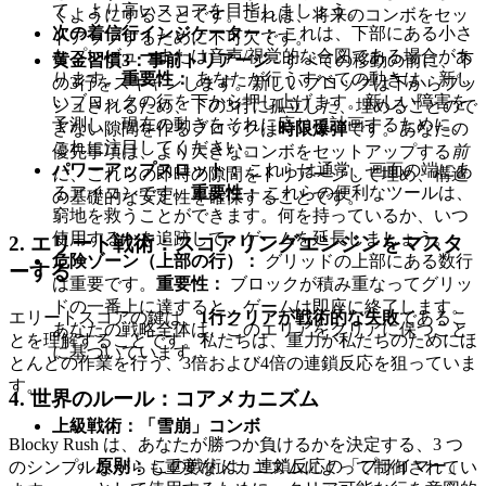
て、より高いスコアを目指しましょう。
くようにすることです。これは、将来のコンボをセッ
次の着信行インジケーター：
これは、下部にある小さ
トアップするために不可欠です。
なプレビューまたは音声/視覚的な合図である場合があ
黄金習慣3：事前トリアージ
- すべての移動の前に、下
ります。
重要性：
あなたが行うすべての動きは、新し
の3行をスキャンします。新しいブロックは下からプッ
いブロックの行を下から押し上げます。新しい障害を
シュされるため、下の3行に孤立した、埋めることので
予測し、現在の動きをそれに応じて計画するために、
きない隙間を作るブロックは
時限爆弾
です。あなたの
これに注目してください。
優先事項は、より大きなコンボをセットアップする
前
パワーアップスロット：
これらは通常、画面の端にあ
に
、これらの即時の隙間をトリアージして埋め、構造
るアイコンです。
重要性：
これらの便利なツールは、
の基礎的な安定性を確保することです。
窮地を救うことができます。何を持っているか、いつ
使用するかを追跡して、ゲームを延長しましょう。
2. エリート戦術：スコアリングエンジンをマスタ
危険ゾーン（上部の行）：
グリッドの上部にある数行
ーする
は重要です。
重要性：
ブロックが積み重なってグリッ
ドの一番上に達すると、ゲームは即座に終了します。
エリートスコアの鍵は、
1行クリアが戦術的な失敗
であるこ
あなたの戦略全体は、このエリアをクリアに保つこと
とを理解することです。私たちは、重力が私たちのためにほ
に基づいています。
とんどの作業を行う、3倍および4倍の連鎖反応を狙っていま
す。
4. 世界のルール：コアメカニズム
上級戦術：「雪崩」コンボ
Blocky Rush は、あなたが勝つか負けるかを決定する、3 つ
原則：
この戦術は、連鎖反応の「プライマー」
のシンプルながらも重要なメカニズムによって制御されてい