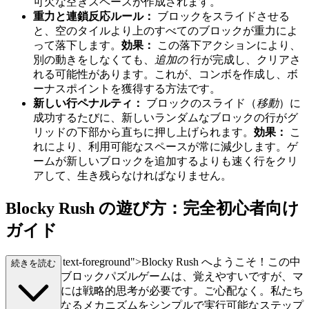
可欠な空きスペースが作成されます。
重力と連鎖反応ルール：
ブロックをスライドさせる
と、空のタイルより上のすべてのブロックが重力によ
って落下します。
効果：
この落下アクションにより、
別の動きをしなくても、
追加の
行が完成し、クリアさ
れる可能性があります。これが、コンボを作成し、ボ
ーナスポイントを獲得する方法です。
新しい行ペナルティ：
ブロックのスライド（
移動
）に
成功するたびに、新しいランダムなブロックの行がグ
リッドの下部から直ちに押し上げられます。
効果：
こ
れにより、利用可能なスペースが常に減少します。ゲ
ームが新しいブロックを追加するよりも速く行をクリ
アして、生き残らなければなりません。
Blocky Rush の遊び方：完全初心者向け
ガイド
class="mb-4 text-foreground">Blocky Rush へようこそ！この中
続きを読む
毒性のあるブロックパズルゲームは、覚えやすいですが、マ
スターするには戦略的思考が必要です。ご心配なく。私たち
は、中核となるメカニズムをシンプルで実行可能なステップ