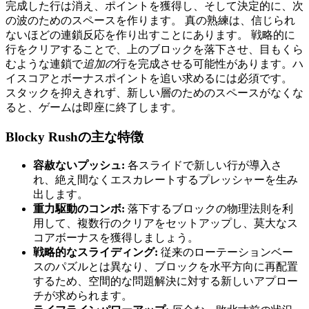
完成した行は消え、ポイントを獲得し、そして決定的に、次
の波のためのスペースを作ります。 真の熟練は、信じられ
ないほどの連鎖反応を作り出すことにあります。 戦略的に
行をクリアすることで、上のブロックを落下させ、目もくら
むような連鎖で
追加の
行を完成させる可能性があります。ハ
イスコアとボーナスポイントを追い求めるには必須です。
スタックを抑えきれず、新しい層のためのスペースがなくな
ると、ゲームは即座に終了します。
Blocky Rushの主な特徴
容赦ないプッシュ:
各スライドで新しい行が導入さ
れ、絶え間なくエスカレートするプレッシャーを生み
出します。
重力駆動のコンボ:
落下するブロックの物理法則を利
用して、複数行のクリアをセットアップし、莫大なス
コアボーナスを獲得しましょう。
戦略的なスライディング:
従来のローテーションベー
スのパズルとは異なり、ブロックを水平方向に再配置
するため、空間的な問題解決に対する新しいアプロー
チが求められます。