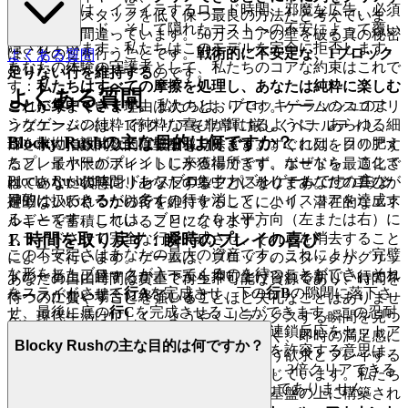
粋な楽しさは、イライラするロード時間、邪魔な広告、必須
る
ことが、スタックを低く保つ最良の方法だと考えていま
のダウンロード、そして隠れたコストへの不安によって覆い
す。彼らは間違っています。50万スコアの壁を破る真の秘密
隠されています。私たちはこのモデルを完全に拒否します。
は、その逆を行うことです。
戦術的に不安定な、1ブロック
よくある質問
あなたの体験の守護者として、私たちのコアな約束はこれで
足りない行を維持する
のです。
す：
私たちはすべての摩擦を処理し、あなたは純粋に楽しむ
よくある質問
ことに集中できます。
私たちは、ブロッキーラッシュのよ
これがうまくいく理由は次のとおりです。ゲームのスコアリ
うなゲームの純粋で純粋な喜びが輝けるように、あらゆる細
ングエンジンは、1行クリアを非常に厳しくペナルティし、
Blocky Rushの主な目的は何ですか？
部を執拗に設計して障壁を取り除きます。これは、目の肥え
コンボに指数関数的に報酬を与えます。すぐに列をクリアす
たプレイヤーがプレイしに来る場所です。なぜなら、ここで
ると、最小限のポイントしか獲得できず、ボードを最適化さ
Blocky Rushはエンドレスブロックパズルゲームです。主な
は、あなたの時間、あなたの集中力、そしてあなたの喜びが
れていない状態にリセットすることになります。
1ブロック
目的は、できるだけ多くの行を消して、ハイスコアを達成す
神聖に扱われるからです。
足りない
いくつかの行を維持することにより、潜在的なエネ
ることです。これは、ブロックを水平方向（左または右）に
ルギーを蓄積していることになります。
スライドさせて完全な行を完成させ、それらを消去すること
1. 時間を取り戻す：瞬時のプレイの喜び
この不安定さはあなたの最大の資産です。これにより、完璧
によって行います。ゲームは、ブロックのスタックがグリッ
な形をしたブロックが入ってくるのを待つことができ、それ
ドの一番上に達するか、下から押し上げられる新しい行のス
あなたの自由時間は貴重で再生不可能な資源であり、時間を
をスライドさせて
行A
を完成させ、下の
行B
の隙間に落下さ
ペースがない場合に終了します。
待つのに費やすことを強いることほど失礼なことはありませ
せ、最後に底の
行C
を完成させることができます。この忍耐
ん。現代生活は忙しく、ようやくリラックスする瞬間を見つ
力、つまり、より価値の高い、複数行の連鎖反応をセットア
けたとき、あなたは進行状況バーではなく、即時の満足感に
Blocky Rushの主な目的は何ですか？
ップするために、一時的に高いスタックを許容する意思は、
値します。私たちは、プレイしたいという欲求とプレイする
エリートBlocky Rushプレイヤーの証です。3倍クリアできる
行為の間の距離はゼロであるべきだと信じています。私たち
のに、1倍クリアを受け入れることは決してありません。
のプラットフォームは、即時アクセスの基盤の上に構築され