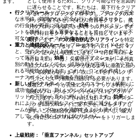
として使用するために、クリア可能な行を意図的
ます。
に遅らせることです。私たちは、最下行をクリア
行クリアルール：
ブロックの移動が、ブロックの完全
する1つのブロックをドロップし、ブロックのス
な水平線（隙間のない完全な行）を完成させると、そ
タックを落下させ、それが2行目をクリアし、残
の行全体が即座に消えます。
効果：
これにより、ポイ
りのブロックを落下させて
1つのアクションです
ントを獲得し、最も重要なこととして、グリッドに不
べて
3行目をクリアすることを目指しています。
可欠な空きスペースが作成されます。
実行：
まず、
3つの潜在的なクリアライン
を特定
重力と連鎖反応ルール：
ブロックをスライドさせる
する必要があります。**最下行（L1）**は、1ブ
と、空のタイルより上のすべてのブロックが重力によ
ロック足りない状態にします。**2行目（L2）
と
って落下します。
効果：
この落下アクションにより、
3行目（L3）**は、欠落したスペースが、その真
別の動きをしなくても、
追加の
行が完成し、クリアさ
上にブロックのスタックがあるように垂直に揃っ
れる可能性があります。これが、コンボを作成し、ボ
ている必要があります。次に、L1をすぐにクリ
ーナスポイントを獲得する方法です。
アしたいという衝動に抵抗する必要があります。
新しい行ペナルティ：
ブロックのスライド（
移動
）に
最後に、ボードが完全にセットアップされたら、
成功するたびに、新しいランダムなブロックの行がグ
最後のブロックをスライドさせてL1をアクティ
リッドの下部から直ちに押し上げられます。
効果：
こ
ブにします。クリアされたL1は、ブロックスタ
れにより、利用可能なスペースが常に減少します。ゲ
ックをL2のスロットに落下させ、L2をクリアし
ームが新しいブロックを追加するよりも速く行をクリ
ます。この連続的な落下はL3をクリアし、最大
アして、生き残らなければなりません。
化されたスコアマルチプライヤーをトリガーしま
す。
上級戦術：「垂直ファンネル」セットアップ