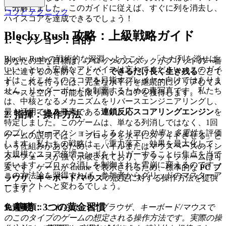
に分解しました。このガイドに従えば、すぐに列を消去し、
コツとテクニック
ハイスコアを達成できるでしょう！
Blocky Rush 攻略：上級戦略ガイド
1. ミッション：目的
Blocky Rush の戦術的な深淵へようこそ。「ただ列を消せば
あなたの主な目標は、ブロックのスタックがグリッドの一番
いい」という安易なアドバイスは忘れてください。このガイ
上に達するのを防ぐことで、
できるだけ長く生き残る
ことで
ドは、そこそこのスコアを目指すプレイヤー向けではありま
す。これを行うには、完全な水平行を継続的にクリアしてス
せん。リーダーボードを制覇するための青写真です。私たち
ペースを空け、可能な限り高いスコアを獲得します。
は、中核となるメカニズムをリバースエンジニアリングし、
最も活用できる要素である
連鎖反応スコアリングエンジン
を
2. 指揮：操作方法
特定しました。このゲームは、単なる列消しではなく、1回
のプレイヤーアクションによるクリアの
効率
と
多重性
を評価
ゲームの説明では、「ブロックを水平にスライドさせる」と
します。私たちの戦略は、「重力落下」効果を最大化して、
いう仕組みがあるため、モバイルまたはマウスベースのイン
大規模なスコア倍増コンボをトリガーすることに焦点を当て
ターフェースが強く示唆されており、プラットフォームは可
ています。ブロック消しを制御された雪崩に変えるのです。
変です。ゲームが iframe で表示されるため、標準的な
PC ブ
この方法論を習得すれば、参加者からグリッドのマスターア
ラウザ、キーボード/マウス
の設定に対する操作方法を提供
ーキテクトへと変わるでしょう。
します。
1. 基礎：3つの黄金習慣
免責事項：
これらは、PC ブラウザ、キーボード/マウスで
のこのタイプのゲームの想定される操作方法です。実際の操