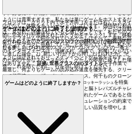
私たちは、プレイヤーは知的で目の肥えた人だと信じていま
す。あなたの時間は、無限で低品質のデジタルバザーをさま
ようには貴重すぎます。私たちは単にゲームをホストするだ
ブロックは、グリッド内で水平方向（左または右）にスライ
けでなく、体験をキュレーションしています。感情的な利点
ゲームはどのように終了しますか？
ドさせて動かします。ブロックを配置すると、ゲームは自動
は、見られ、評価されていると感じることです。私たちのプ
的に完全な行が形成されたかどうかをチェックします。移動
ラットフォームで紹介されているゲームはすべて、厳格な品
が行われると、ランダムなブロックの新しい行が画面の下部
ゲームは、次の2つのうちのいずれかが発生した場合に終了
質ベンチマークに合格していることを知っています。私たち
から押し上げられます。
します：1）ブロックのスタックがプレイグリッドの一番上
のインターフェースは、洗練され、高速で、邪魔にならない
に達した場合。2）新しい行が下から押し上げられたが、そ
ように設計されており、メインイベントから気をそらすこと
のための十分なスペースがなく、ゲームが即座に終了した場
はありません。
証拠:
世界クラスのH5タイトル
を手作業で
合。これを防ぐために、行を消し続けてください！
厳選し、何よりもゲームの読み込み速度を優先する、クリー
ンで超高速のユーザーインターフェース。何千ものクローン
ゲームは見つかりません。私たちが
を特集
ブロッキーラッシュ
ゲームはどのように終了しますか？
するのは、そのエレガントなデザインと脳トレパズルチャレ
ンジが、あなたの時間にふさわしい優れたゲームであると信
じているからです。それが私たちのキュレーションの約束で
す。ノイズを減らし、あなたにふさわしい品質を増やしま
す。