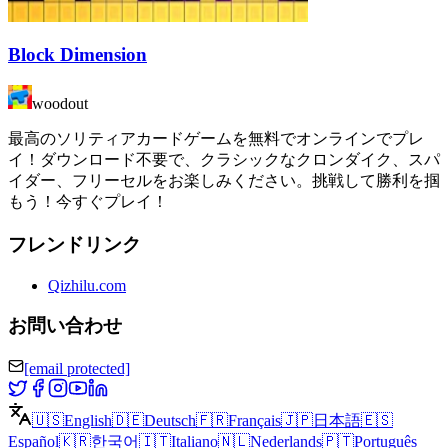
Block Dimension
woodout
最高のソリティアカードゲームを無料でオンラインでプレ
イ！ダウンロード不要で、クラシックなクロンダイク、スパ
イダー、フリーセルをお楽しみください。挑戦して勝利を掴
もう！今すぐプレイ！
フレンドリンク
Qizhilu.com
お問い合わせ
[email protected]
🇺🇸
English
🇩🇪
Deutsch
🇫🇷
Français
🇯🇵
日本語
🇪🇸
Español
🇰🇷
한국어
🇮🇹
Italiano
🇳🇱
Nederlands
🇵🇹
Português