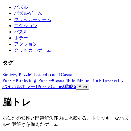
パズル
パズルゲーム
クリッカーゲーム
アクション
パズル
ホラー
アクション
クリッカーゲーム
タグ
Strategy Puzzle
1
Leaderboards
1
Casual
Puzzle
3
Collecting
1
Puzzle
9
Casual
4
Idle
1
Meme
1
Brick Breaker
1
サ
バイバルホラー
1
Puzzle Game
2
戦略
6
More
脳トレ
あなたの知性と問題解決能力に挑戦する、トリッキーなパズ
ルや謎解きを備えたゲーム。