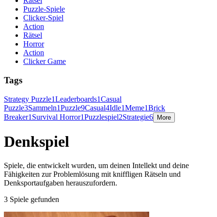
Rätsel
Puzzle-Spiele
Clicker-Spiel
Action
Rätsel
Horror
Action
Clicker Game
Tags
Strategy Puzzle
1
Leaderboards
1
Casual
Puzzle
3
Sammeln
1
Puzzle
9
Casual
4
Idle
1
Meme
1
Brick
Breaker
1
Survival Horror
1
Puzzlespiel
2
Strategie
6
More
Denkspiel
Spiele, die entwickelt wurden, um deinen Intellekt und deine
Fähigkeiten zur Problemlösung mit kniffligen Rätseln und
Denksportaufgaben herauszufordern.
3 Spiele gefunden