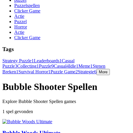
puzzel
Puzzelspellen
Clicker Game
Actie
Puzzel
Horror
Actie
Clicker Game
Tags
Strategy Puzzle
1
Leaderboards
1
Casual
Puzzle
3
Collecting
1
Puzzle
9
Casual
4
Idle
1
Meme
1
Stenen
Breken
1
Survival Horror
1
Puzzle Game
2
Strategie
6
More
Bubble Shooter Spellen
Explore Bubble Shooter Spellen games
1 spel gevonden
Bubble Woods Ultimate