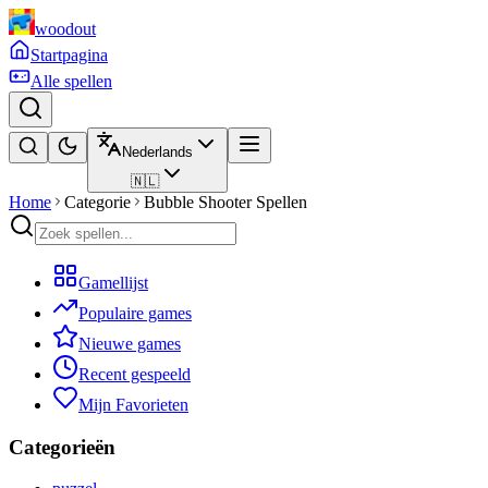
woodout
Startpagina
Alle spellen
Nederlands
🇳🇱
Home
Categorie
Bubble Shooter Spellen
Gamellijst
Populaire games
Nieuwe games
Recent gespeeld
Mijn Favorieten
Categorieën