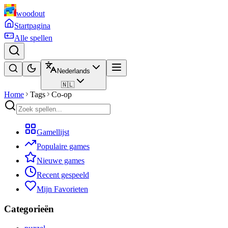
woodout
Startpagina
Alle spellen
Nederlands
🇳🇱
Home
Tags
Co-op
Gamellijst
Populaire games
Nieuwe games
Recent gespeeld
Mijn Favorieten
Categorieën