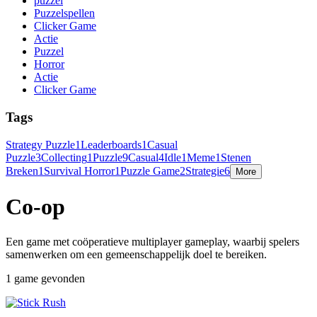
puzzel
Puzzelspellen
Clicker Game
Actie
Puzzel
Horror
Actie
Clicker Game
Tags
Strategy Puzzle
1
Leaderboards
1
Casual
Puzzle
3
Collecting
1
Puzzle
9
Casual
4
Idle
1
Meme
1
Stenen
Breken
1
Survival Horror
1
Puzzle Game
2
Strategie
6
More
Co-op
Een game met coöperatieve multiplayer gameplay, waarbij spelers
samenwerken om een gemeenschappelijk doel te bereiken.
1 game gevonden