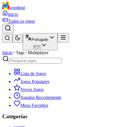
woodout
Início
Todos os jogos
Português
🇵🇹
Início
Tags
Multiplayer
Lista de Jogos
Jogos Populares
Novos Jogos
Jogados Recentemente
Meus Favoritos
Categorias