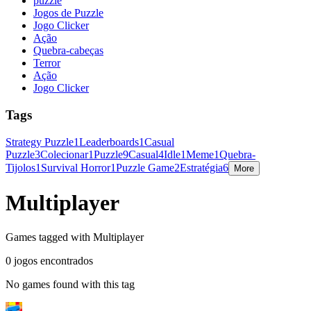
puzzle
Jogos de Puzzle
Jogo Clicker
Ação
Quebra-cabeças
Terror
Ação
Jogo Clicker
Tags
Strategy Puzzle
1
Leaderboards
1
Casual
Puzzle
3
Colecionar
1
Puzzle
9
Casual
4
Idle
1
Meme
1
Quebra-
Tijolos
1
Survival Horror
1
Puzzle Game
2
Estratégia
6
More
Multiplayer
Games tagged with Multiplayer
0 jogos encontrados
No games found with this tag