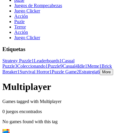
puzle
Juegos de Rompecabezas
Juego Clicker
Acción
Puzle
Terror
Acción
Juego Clicker
Etiquetas
Strategy Puzzle
1
Leaderboards
1
Casual
Puzzle
3
Coleccionando
1
Puzzle
9
Casual
4
Idle
1
Meme
1
Brick
Breaker
1
Survival Horror
1
Puzzle Game
2
Estrategia
6
More
Multiplayer
Games tagged with Multiplayer
0 juegos encontrados
No games found with this tag