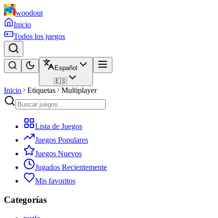
woodout
Inicio
Todos los juegos
Español
🇪🇸
Inicio
Etiquetas
Multiplayer
Lista de Juegos
Juegos Populares
Juegos Nuevos
Jugados Recientemente
Mis favoritos
Categorías