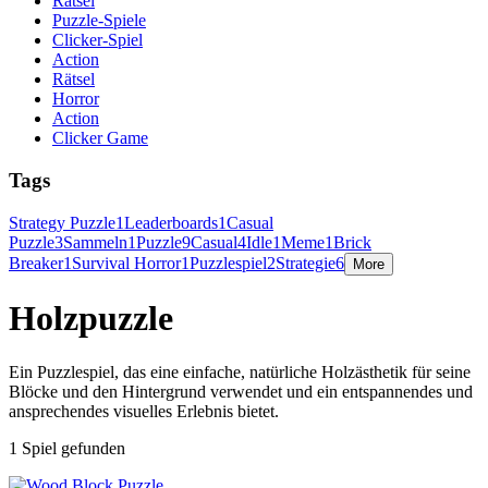
Rätsel
Puzzle-Spiele
Clicker-Spiel
Action
Rätsel
Horror
Action
Clicker Game
Tags
Strategy Puzzle
1
Leaderboards
1
Casual
Puzzle
3
Sammeln
1
Puzzle
9
Casual
4
Idle
1
Meme
1
Brick
Breaker
1
Survival Horror
1
Puzzlespiel
2
Strategie
6
More
Holzpuzzle
Ein Puzzlespiel, das eine einfache, natürliche Holzästhetik für seine
Blöcke und den Hintergrund verwendet und ein entspannendes und
ansprechendes visuelles Erlebnis bietet.
1 Spiel gefunden