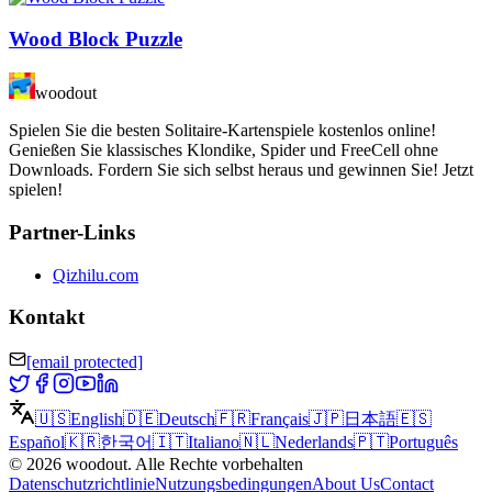
Wood Block Puzzle
woodout
Spielen Sie die besten Solitaire-Kartenspiele kostenlos online!
Genießen Sie klassisches Klondike, Spider und FreeCell ohne
Downloads. Fordern Sie sich selbst heraus und gewinnen Sie! Jetzt
spielen!
Partner-Links
Qizhilu.com
Kontakt
[email protected]
🇺🇸
English
🇩🇪
Deutsch
🇫🇷
Français
🇯🇵
日本語
🇪🇸
Español
🇰🇷
한국어
🇮🇹
Italiano
🇳🇱
Nederlands
🇵🇹
Português
©
2026
woodout
.
Alle Rechte vorbehalten
Datenschutzrichtlinie
Nutzungsbedingungen
About Us
Contact