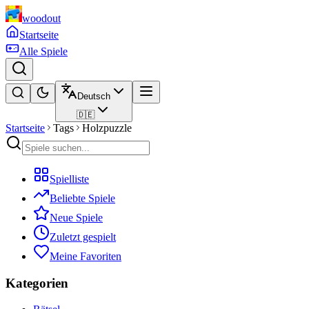
woodout
Startseite
Alle Spiele
Deutsch
🇩🇪
Startseite
Tags
Holzpuzzle
Spielliste
Beliebte Spiele
Neue Spiele
Zuletzt gespielt
Meine Favoriten
Kategorien