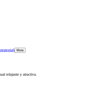
strategia
6
More
l relajante y atractiva.