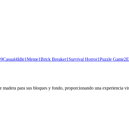
e
9
Casual
4
Idle
1
Meme
1
Brick Breaker
1
Survival Horror
1
Puzzle Game
2
E
de madera para sus bloques y fondo, proporcionando una experiencia visua