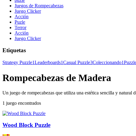
puzle
Juegos de Rompecabezas
Juego Clicker
Acción
Puzle
Terror
Acción
Juego Clicker
Etiquetas
Strategy Puzzle
1
Leaderboards
1
Casual Puzzle
3
Coleccionando
1
Puzzl
Rompecabezas de Madera
Un juego de rompecabezas que utiliza una estética sencilla y natural 
1 juego encontrados
Wood Block Puzzle