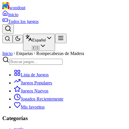
woodout
Inicio
Todos los juegos
Español
🇪🇸
Inicio
Etiquetas
Rompecabezas de Madera
Lista de Juegos
Juegos Populares
Juegos Nuevos
Jugados Recientemente
Mis favoritos
Categorías