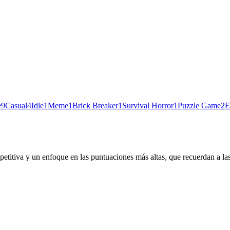
e
9
Casual
4
Idle
1
Meme
1
Brick Breaker
1
Survival Horror
1
Puzzle Game
2
E
petitiva y un enfoque en las puntuaciones más altas, que recuerdan a las