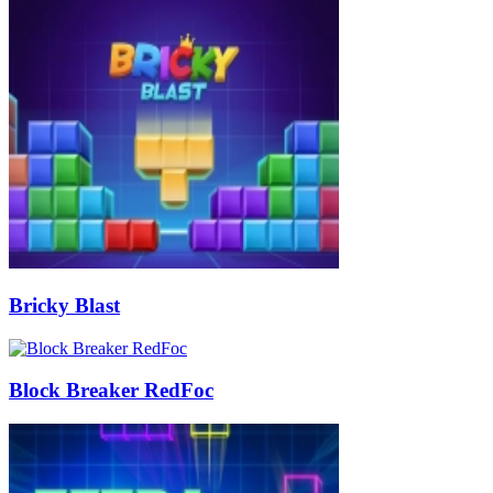
Bricky Blast
Block Breaker RedFoc