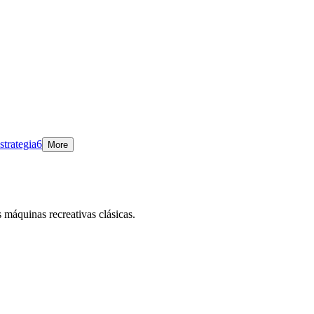
strategia
6
More
 máquinas recreativas clásicas.