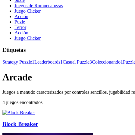
puzle
Juegos de Rompecabezas
Juego Clicker
Acción
Puzle
Terror
Acción
Juego Clicker
Etiquetas
Strategy Puzzle
1
Leaderboards
1
Casual Puzzle
3
Coleccionando
1
Puzzl
Arcade
Juegos a menudo caracterizados por controles sencillos, jugabilidad re
4 juegos encontrados
Block Breaker