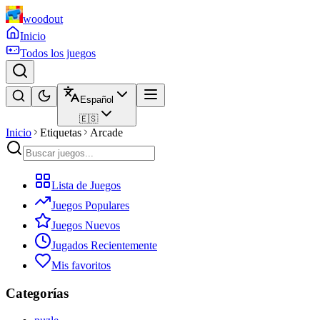
woodout
Inicio
Todos los juegos
Español
🇪🇸
Inicio
Etiquetas
Arcade
Lista de Juegos
Juegos Populares
Juegos Nuevos
Jugados Recientemente
Mis favoritos
Categorías