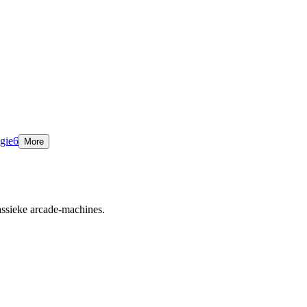
egie
6
More
assieke arcade-machines.