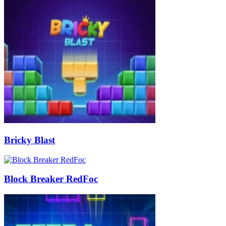
Bricky Blast
Block Breaker RedFoc