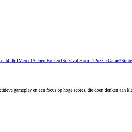
sual
4
Idle
1
Meme
1
Stenen Breken
1
Survival Horror
1
Puzzle Game
2
Strat
titieve gameplay en een focus op hoge scores, die doen denken aan kl