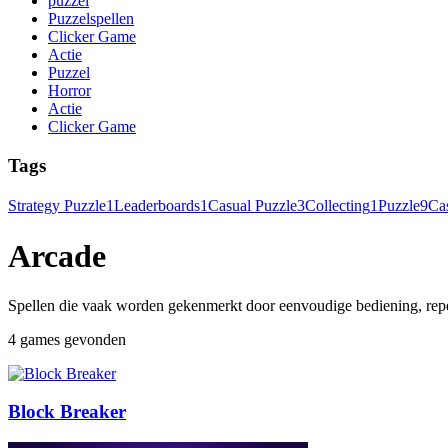
puzzel
Puzzelspellen
Clicker Game
Actie
Puzzel
Horror
Actie
Clicker Game
Tags
Strategy Puzzle
1
Leaderboards
1
Casual Puzzle
3
Collecting
1
Puzzle
9
Ca
Arcade
Spellen die vaak worden gekenmerkt door eenvoudige bediening, repe
4 games gevonden
Block Breaker