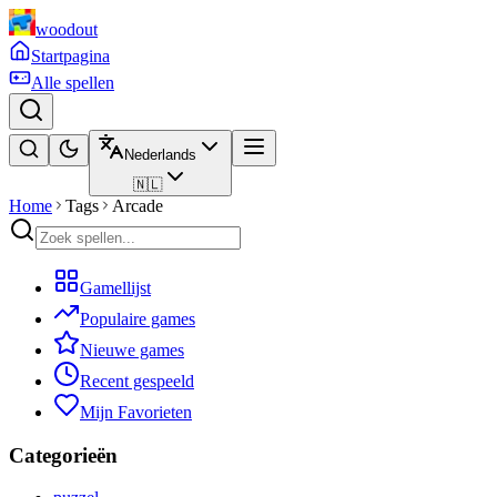
woodout
Startpagina
Alle spellen
Nederlands
🇳🇱
Home
Tags
Arcade
Gamellijst
Populaire games
Nieuwe games
Recent gespeeld
Mijn Favorieten
Categorieën