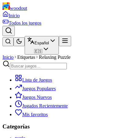
woodout
Inicio
Todos los juegos
Español
🇪🇸
Inicio
Etiquetas
Relaxing Puzzle
Lista de Juegos
Juegos Populares
Juegos Nuevos
Jugados Recientemente
Mis favoritos
Categorías