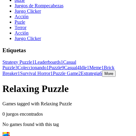
puzle
Juegos de Rompecabezas
Juego Clicker
Acción
Puzle
Terror
Acción
Juego Clicker
Etiquetas
Strategy Puzzle
1
Leaderboards
1
Casual
Puzzle
3
Coleccionando
1
Puzzle
9
Casual
4
Idle
1
Meme
1
Brick
Breaker
1
Survival Horror
1
Puzzle Game
2
Estrategia
6
More
Relaxing Puzzle
Games tagged with Relaxing Puzzle
0 juegos encontrados
No games found with this tag