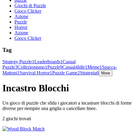
puzzle
Giochi di Puzzle
Gioco Clicker
Azione
Puzzle
Horror
Azione
Gioco Clicker
Tag
Strategy Puzzle
1
Leaderboards
1
Casual
Puzzle
3
Collezionismo
1
Puzzle
9
Casual
4
Idle
1
Meme
1
Spacca-
Mattoni
1
Survival Horror
1
Puzzle Game
2
Strategia
6
More
Incastro Blocchi
Un gioco di puzzle che sfida i giocatori a incastrare blocchi di forme
diverse per riempire una griglia o cancellare linee.
2 giochi trovati