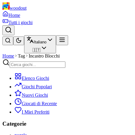
woodout
Home
Tutti i giochi
Italiano
🇮🇹
Home
Tag
Incastro Blocchi
Elenco Giochi
Giochi Popolari
Nuovi Giochi
Giocati di Recente
I Miei Preferiti
Categorie