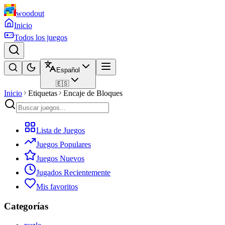
woodout
Inicio
Todos los juegos
Español
🇪🇸
Inicio
Etiquetas
Encaje de Bloques
Lista de Juegos
Juegos Populares
Juegos Nuevos
Jugados Recientemente
Mis favoritos
Categorías