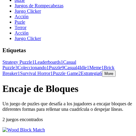
puzle
Juegos de Rompecabezas
Juego Clicker
Acción
Puzle
Terror
Acción
Juego Clicker
Etiquetas
Strategy Puzzle
1
Leaderboards
1
Casual
Puzzle
3
Coleccionando
1
Puzzle
9
Casual
4
Idle
1
Meme
1
Brick
Breaker
1
Survival Horror
1
Puzzle Game
2
Estrategia
6
More
Encaje de Bloques
Un juego de puzles que desafía a los jugadores a encajar bloques de
diferentes formas para rellenar una cuadrícula o despejar líneas.
2 juegos encontrados