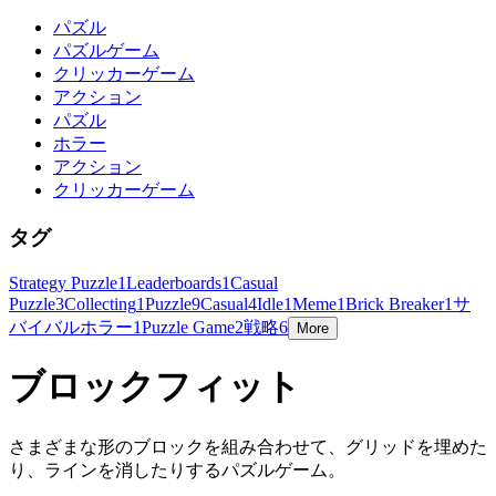
パズル
パズルゲーム
クリッカーゲーム
アクション
パズル
ホラー
アクション
クリッカーゲーム
タグ
Strategy Puzzle
1
Leaderboards
1
Casual
Puzzle
3
Collecting
1
Puzzle
9
Casual
4
Idle
1
Meme
1
Brick Breaker
1
サ
バイバルホラー
1
Puzzle Game
2
戦略
6
More
ブロックフィット
さまざまな形のブロックを組み合わせて、グリッドを埋めた
り、ラインを消したりするパズルゲーム。